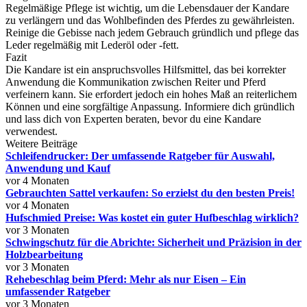
Regelmäßige Pflege ist wichtig, um die Lebensdauer der Kandare
zu verlängern und das Wohlbefinden des Pferdes zu gewährleisten.
Reinige die Gebisse nach jedem Gebrauch gründlich und pflege das
Leder regelmäßig mit Lederöl oder -fett.
Fazit
Die Kandare ist ein anspruchsvolles Hilfsmittel, das bei korrekter
Anwendung die Kommunikation zwischen Reiter und Pferd
verfeinern kann. Sie erfordert jedoch ein hohes Maß an reiterlichem
Können und eine sorgfältige Anpassung. Informiere dich gründlich
und lass dich von Experten beraten, bevor du eine Kandare
verwendest.
Weitere Beiträge
Schleifendrucker: Der umfassende Ratgeber für Auswahl,
Anwendung und Kauf
vor 4 Monaten
Gebrauchten Sattel verkaufen: So erzielst du den besten Preis!
vor 4 Monaten
Hufschmied Preise: Was kostet ein guter Hufbeschlag wirklich?
vor 3 Monaten
Schwingschutz für die Abrichte: Sicherheit und Präzision in der
Holzbearbeitung
vor 3 Monaten
Rehebeschlag beim Pferd: Mehr als nur Eisen – Ein
umfassender Ratgeber
vor 3 Monaten