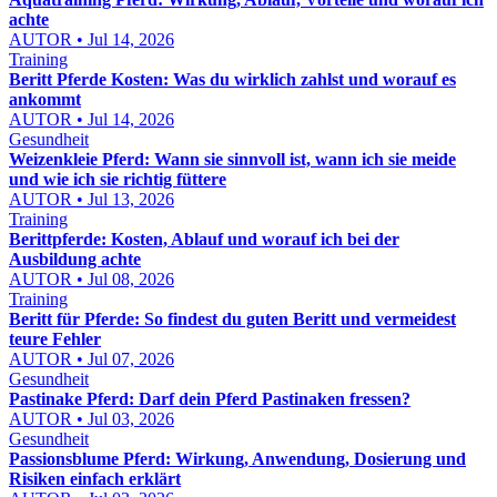
achte
AUTOR • Jul 14, 2026
Training
Beritt Pferde Kosten: Was du wirklich zahlst und worauf es
ankommt
AUTOR • Jul 14, 2026
Gesundheit
Weizenkleie Pferd: Wann sie sinnvoll ist, wann ich sie meide
und wie ich sie richtig füttere
AUTOR • Jul 13, 2026
Training
Berittpferde: Kosten, Ablauf und worauf ich bei der
Ausbildung achte
AUTOR • Jul 08, 2026
Training
Beritt für Pferde: So findest du guten Beritt und vermeidest
teure Fehler
AUTOR • Jul 07, 2026
Gesundheit
Pastinake Pferd: Darf dein Pferd Pastinaken fressen?
AUTOR • Jul 03, 2026
Gesundheit
Passionsblume Pferd: Wirkung, Anwendung, Dosierung und
Risiken einfach erklärt