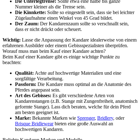
Die Unterlegtrense:
Sollte etwa eine halbe bis ganze
Nummer kleiner als die Trense sein.
Die Kinnkette:
Sollte so eingestellt sein, dass sie bei leichter
Zügelaufnahme einen Winkel von 45 Grad bildet.
Der Zaum:
Der Kandarenzaum sollte so verschnallt sein,
dass er nicht drückt oder scheuert.
Wichtig:
Lasse die Anpassung der Kandare idealerweise von einem
erfahrenen Ausbilder oder einem Gebissspezialisten überprüfen.
Worauf muss man beim Kauf einer Kandare achten?
Beim Kauf einer Kandare gibt es einige wichtige Punkte zu
beachten:
Qualität:
Achte auf hochwertige Materialien und eine
sorgfältige Verarbeitung.
Passform:
Die Kandare muss optimal an die Anatomie des
Pferdes angepasst sein.
Art des Gebisses:
Es gibt verschiedene Arten von
Kandarenstangen (z.B. Stange mit Zungenfreiheit, anatomisch
geformte Stange). Lass dich beraten, welche für dein Pferd
am besten geeignet ist.
Marke:
Bekannte Marken wie
Sprenger
,
Bridlery
, oder
Brisque Bridlewear
bieten eine große Auswahl an
hochwertigen Kandaren.
Beliebte Kandaren Marken und Modelle