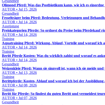
Gesundheit
Olimond Pferd: Was das Postbiotikum kann, wie ich es einordne
AUTOR • Jul 15, 2026
Gesundheit
Fesselträger beim Pferd: Bedeutung, Verletzungen und Behandl
AUTOR • Jul 14, 2026
Ausrüstung
Preiskategorien Pferde: So ordnest du Preise beim Pferdekauf ric
AUTOR • Jul 14, 2026
Training
Aquatraining Pferd: Wirkung, Ablauf, Vorteile und worauf ich a
AUTOR • Jul 14, 2026
Training
Beritt Pferde Kosten: Was du wirklich zahlst und worauf es an
AUTOR • Jul 14, 2026
Gesundheit
Weizenkleie Pferd: Wann sie sinnvoll ist, wann ich sie meide und wi
AUTOR • Jul 13, 2026
Training
Berittpferde: Kosten, Ablauf und worauf ich bei der Ausbildung 
AUTOR • Jul 08, 2026
Training
Beritt für Pferde: So findest du guten Beritt und vermeidest teur
AUTOR • Jul 07, 2026
Gesundheit