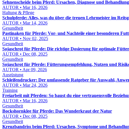
Sehnenscheide beim Pferd: Ursachen, Diagnose und Behandlun
AUTOR • Mar 16, 2026
Haltung & Pflege
Schulpferde: Alles, was du über die treuen Lehrmeister im Reits
AUTOR • Mar 14, 2026
Gesundheit
Pastinaken für Pferde: Vor- und Nachteile einer besonderen Fut
AUTOR • Nov 02, 2025
Gesundheit
Sojaschrot für Pferde: Die richtige Dosierung für optimale Fütte
AUTOR • Dec 08, 2025
Gesundheit
Sojaschrot für Pferde: Fütterungsempfehlung, Nutzen und Risik
AUTOR • Apr 09, 2026
Ausrüstung
Schleifendrucker: Der umfassende Ratgeber für Auswahl, Anw
AUTOR • Mar 24, 2026
Training
Freiarbeit mit Pferden: So baust du eine vertrauensvolle Beziehu
AUTOR • Mar 16, 2026
Gesundheit
Bockshornklee für Pferde: Das Wunderkraut der Natur
AUTOR • Dec 08, 2025
Gesundheit
Kreuzbandriss beim Pferd: Ursachen, Symptome und Behandlu