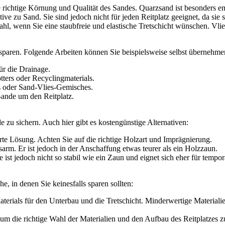
ie richtige Körnung und Qualität des Sandes. Quarzsand ist besonders 
ive zu Sand. Sie sind jedoch nicht für jeden Reitplatz geeignet, da sie 
l, wenn Sie eine staubfreie und elastische Tretschicht wünschen. Vlie
sparen. Folgende Arbeiten können Sie beispielsweise selbst übernehme
r die Drainage.
ters oder Recyclingmaterials.
s oder Sand-Vlies-Gemisches.
Bande um den Reitplatz.
zu sichern. Auch hier gibt es kostengünstige Alternativen:
erte Lösung. Achten Sie auf die richtige Holzart und Imprägnierung.
arm. Er ist jedoch in der Anschaffung etwas teurer als ein Holzzaun.
 ist jedoch nicht so stabil wie ein Zaun und eignet sich eher für tempor
, in denen Sie keinesfalls sparen sollten:
aterials für den Unterbau und die Tretschicht. Minderwertige Material
m die richtige Wahl der Materialien und den Aufbau des Reitplatzes z