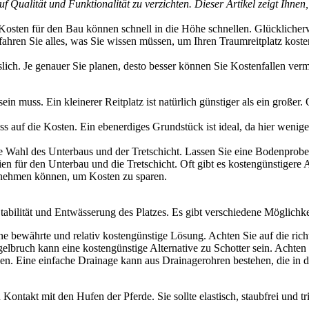
f Qualität und Funktionalität zu verzichten. Dieser Artikel zeigt Ihnen,
e Kosten für den Bau können schnell in die Höhe schnellen. Glücklicherw
fahren Sie alles, was Sie wissen müssen, um Ihren Traumreitplatz kosten
slich. Je genauer Sie planen, desto besser können Sie Kostenfallen ve
in muss. Ein kleinerer Reitplatz ist natürlich günstiger als ein großer.
ss auf die Kosten. Ein ebenerdiges Grundstück ist ideal, da hier wenig
e Wahl des Unterbaus und der Tretschicht. Lassen Sie eine Bodenprob
en für den Unterbau und die Tretschicht. Oft gibt es kostengünstigere 
rnehmen können, um Kosten zu sparen.
 Stabilität und Entwässerung des Platzes. Es gibt verschiedene Möglichk
ine bewährte und relativ kostengünstige Lösung. Achten Sie auf die ri
lbruch kann eine kostengünstige Alternative zu Schotter sein. Achten Si
en. Eine einfache Drainage kann aus Drainagerohren bestehen, die in 
n Kontakt mit den Hufen der Pferde. Sie sollte elastisch, staubfrei und t