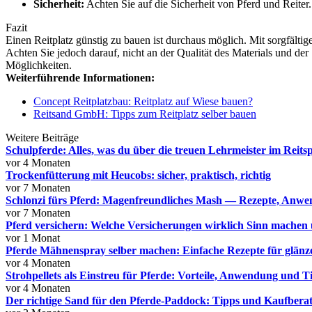
Sicherheit:
Achten Sie auf die Sicherheit von Pferd und Reiter.
Fazit
Einen Reitplatz günstig zu bauen ist durchaus möglich. Mit sorgfälti
Achten Sie jedoch darauf, nicht an der Qualität des Materials und de
Möglichkeiten.
Weiterführende Informationen:
Concept Reitplatzbau: Reitplatz auf Wiese bauen?
Reitsand GmbH: Tipps zum Reitplatz selber bauen
Weitere Beiträge
Schulpferde: Alles, was du über die treuen Lehrmeister im Reits
vor 4 Monaten
Trockenfütterung mit Heucobs: sicher, praktisch, richtig
vor 7 Monaten
Schlonzi fürs Pferd: Magenfreundliches Mash — Rezepte, Anw
vor 7 Monaten
Pferd versichern: Welche Versicherungen wirklich Sinn machen 
vor 1 Monat
Pferde Mähnenspray selber machen: Einfache Rezepte für glä
vor 4 Monaten
Strohpellets als Einstreu für Pferde: Vorteile, Anwendung und T
vor 4 Monaten
Der richtige Sand für den Pferde-Paddock: Tipps und Kaufbera