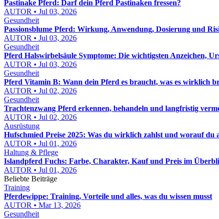
Pastinake Pferd: Darf dein Pferd Pastinaken fressen?
AUTOR • Jul 03, 2026
Gesundheit
Passionsblume Pferd: Wirkung, Anwendung, Dosierung und Risik
AUTOR • Jul 03, 2026
Gesundheit
Pferd Halswirbelsäule Symptome: Die wichtigsten Anzeichen, Ur
AUTOR • Jul 03, 2026
Gesundheit
Pferd Vitamin B: Wann dein Pferd es braucht, was es wirklich b
AUTOR • Jul 02, 2026
Gesundheit
Trachtenzwang Pferd erkennen, behandeln und langfristig verm
AUTOR • Jul 02, 2026
Ausrüstung
Hufschmied Preise 2025: Was du wirklich zahlst und worauf du 
AUTOR • Jul 01, 2026
Haltung & Pflege
Islandpferd Fuchs: Farbe, Charakter, Kauf und Preis im Überbl
AUTOR • Jul 01, 2026
Beliebte Beiträge
Training
Pferdewippe: Training, Vorteile und alles, was du wissen musst
AUTOR • Mar 13, 2026
Gesundheit