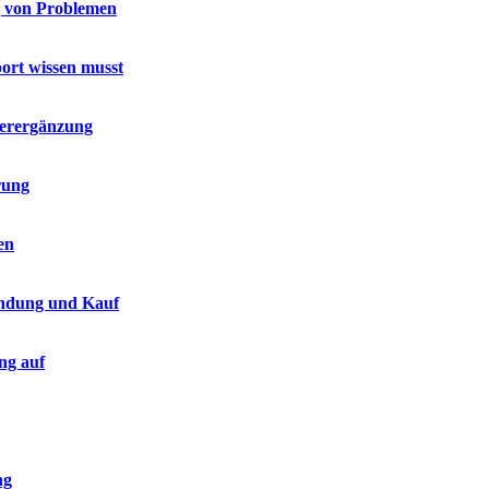
g von Problemen
port wissen musst
terergänzung
rung
en
endung und Kauf
ng auf
ng