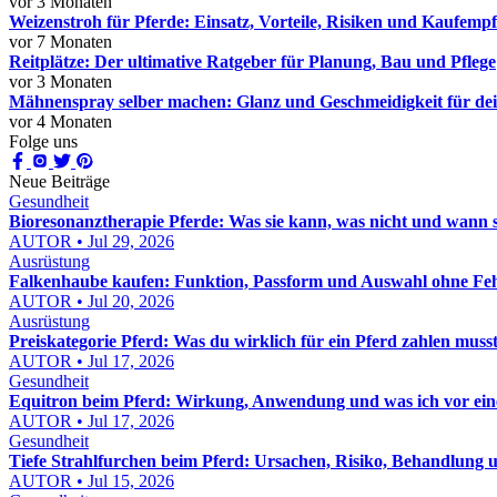
vor 3 Monaten
Weizenstroh für Pferde: Einsatz, Vorteile, Risiken und Kaufemp
vor 7 Monaten
Reitplätze: Der ultimative Ratgeber für Planung, Bau und Pflege
vor 3 Monaten
Mähnenspray selber machen: Glanz und Geschmeidigkeit für dei
vor 4 Monaten
Folge uns
Neue Beiträge
Gesundheit
Bioresonanztherapie Pferde: Was sie kann, was nicht und wann sie
AUTOR • Jul 29, 2026
Ausrüstung
Falkenhaube kaufen: Funktion, Passform und Auswahl ohne Feh
AUTOR • Jul 20, 2026
Ausrüstung
Preiskategorie Pferd: Was du wirklich für ein Pferd zahlen muss
AUTOR • Jul 17, 2026
Gesundheit
Equitron beim Pferd: Wirkung, Anwendung und was ich vor eine
AUTOR • Jul 17, 2026
Gesundheit
Tiefe Strahlfurchen beim Pferd: Ursachen, Risiko, Behandlung u
AUTOR • Jul 15, 2026