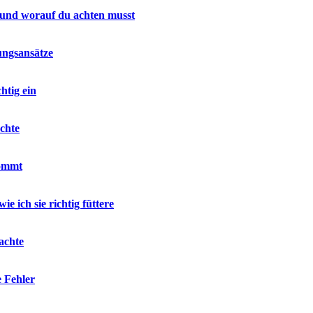
 und worauf du achten musst
ungsansätze
htig ein
chte
kommt
e ich sie richtig füttere
achte
e Fehler