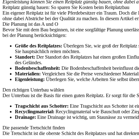
Eigenleistung können Sie einen Reitplatz günstig bauen, ohne dabei au
Reitplatz günstig bauen: So sparen Sie Kosten beim Reitplatzbau
Ein eigener Reitplatz ist für viele Pferdebesitzer ein Traum. Doch di
ohne dabei Abstriche bei der Qualität zu machen. In diesem Artikel er
Die Planung ist das A und O
Bevor Sie mit dem Bau beginnen, ist eine sorgfältige Planung unerläs
bei der Planung berücksichtigen:
Größe des Reitplatzes:
Überlegen Sie, wie groß der Reitplatz se
Sie hauptsächlich reiten möchten.
Standort:
Der Standort des Reitplatzes hat einen großen Einflu
des Geländes.
Bodenbeschaffenheit:
Die Bodenbeschaffenheit beeinflusst di
Materialien:
Vergleichen Sie die Preise verschiedener Materiali
Eigenleistung:
Überlegen Sie, welche Arbeiten Sie selbst übe
Den richtigen Unterbau wählen
Der Unterbau ist die Basis für einen guten Reitplatz. Er sorgt für die
Tragschicht aus Schotter:
Eine Tragschicht aus Schotter ist e
Recyclingmaterial:
Recyclingmaterial wie Bauschutt oder Ziege
Drainage:
Eine Drainage ist wichtig, um Staunässe zu vermeid
Die passende Tretschicht finden
Die Tretschicht ist die oberste Schicht des Reitplatzes und hat direkte