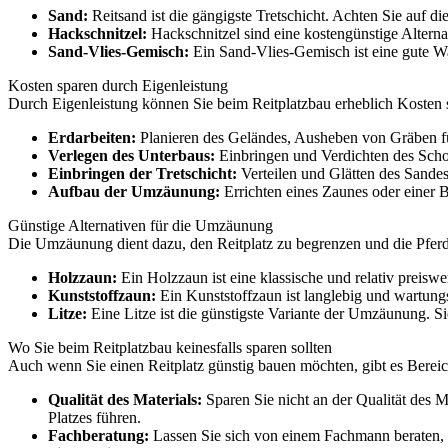
Sand:
Reitsand ist die gängigste Tretschicht. Achten Sie auf d
Hackschnitzel:
Hackschnitzel sind eine kostengünstige Alternat
Sand-Vlies-Gemisch:
Ein Sand-Vlies-Gemisch ist eine gute Wah
Kosten sparen durch Eigenleistung
Durch Eigenleistung können Sie beim Reitplatzbau erheblich Kosten 
Erdarbeiten:
Planieren des Geländes, Ausheben von Gräben fü
Verlegen des Unterbaus:
Einbringen und Verdichten des Schot
Einbringen der Tretschicht:
Verteilen und Glätten des Sande
Aufbau der Umzäunung:
Errichten eines Zaunes oder einer 
Günstige Alternativen für die Umzäunung
Die Umzäunung dient dazu, den Reitplatz zu begrenzen und die Pferde 
Holzzaun:
Ein Holzzaun ist eine klassische und relativ preisw
Kunststoffzaun:
Ein Kunststoffzaun ist langlebig und wartungs
Litze:
Eine Litze ist die günstigste Variante der Umzäunung. Sie
Wo Sie beim Reitplatzbau keinesfalls sparen sollten
Auch wenn Sie einen Reitplatz günstig bauen möchten, gibt es Bereiche
Qualität des Materials:
Sparen Sie nicht an der Qualität des M
Platzes führen.
Fachberatung:
Lassen Sie sich von einem Fachmann beraten, u