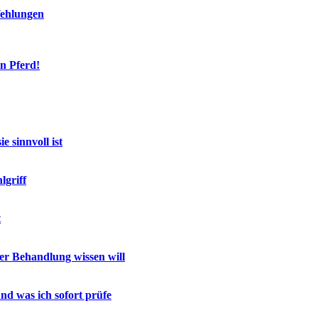
fehlungen
n Pferd!
 sinnvoll ist
lgriff
t
r Behandlung wissen will
nd was ich sofort prüfe