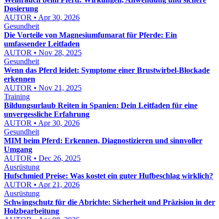
Dosierung
AUTOR • Apr 30, 2026
Gesundheit
Die Vorteile von Magnesiumfumarat für Pferde: Ein
umfassender Leitfaden
AUTOR • Nov 28, 2025
Gesundheit
Wenn das Pferd leidet: Symptome einer Brustwirbel-Blockade
erkennen
AUTOR • Nov 21, 2025
Training
Bildungsurlaub Reiten in Spanien: Dein Leitfaden für eine
unvergessliche Erfahrung
AUTOR • Apr 30, 2026
Gesundheit
MIM beim Pferd: Erkennen, Diagnostizieren und sinnvoller
Umgang
AUTOR • Dec 26, 2025
Ausrüstung
Hufschmied Preise: Was kostet ein guter Hufbeschlag wirklich?
AUTOR • Apr 21, 2026
Ausrüstung
Schwingschutz für die Abrichte: Sicherheit und Präzision in der
Holzbearbeitung