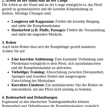
2. Arbeit an der Hand und an der Longe
Die Arbeit an der Hand und an der Longe ermöglicht es, das Pferd
gezielt zu gymnastizieren und die korrekte Körperhaltung zu
fördern. Wichtige Übungen sind:
Longieren mit Kappzaum:
Fördert die korrekte Biegung
und stärkt die Rumpfmuskulatur.
Handarbeit (z.B. Piaffe, Passage):
Fördert die Versammlung
und stärkt die tragenden Muskeln.
3. Reiten
Auch beim Reiten lässt sich der Rumpfträger gezielt trainieren.
Achten Sie auf:
Eine korrekte Anlehnung:
Eine konstante Verbindung zum
Pferdemaul ermöglicht es dem Pferd, sich auszubalancieren
und die Rumpfmuskulatur zu aktivieren.
Vielseitiges Training:
Abwechslung zwischen Dressurarbeit,
Springen und Ausritten fördert eine ausgewogene
Entwicklung der Muskulatur.
Korrektes Einsitzen:
Ein ausbalancierter Sitz des Reiters ist
entscheidend, um das Pferd nicht unnötig zu belasten.
4. Bodenarbeit und Dehnübungen
Ergänzend zu den klassischen Trainingsmethoden können
Bodenarbeit und Dehnübungen die Rumpfmuskulatur zusätzlich