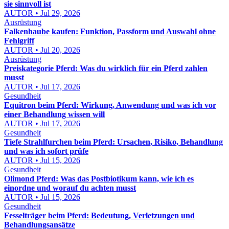
sie sinnvoll ist
AUTOR • Jul 29, 2026
Ausrüstung
Falkenhaube kaufen: Funktion, Passform und Auswahl ohne
Fehlgriff
AUTOR • Jul 20, 2026
Ausrüstung
Preiskategorie Pferd: Was du wirklich für ein Pferd zahlen
musst
AUTOR • Jul 17, 2026
Gesundheit
Equitron beim Pferd: Wirkung, Anwendung und was ich vor
einer Behandlung wissen will
AUTOR • Jul 17, 2026
Gesundheit
Tiefe Strahlfurchen beim Pferd: Ursachen, Risiko, Behandlung
und was ich sofort prüfe
AUTOR • Jul 15, 2026
Gesundheit
Olimond Pferd: Was das Postbiotikum kann, wie ich es
einordne und worauf du achten musst
AUTOR • Jul 15, 2026
Gesundheit
Fesselträger beim Pferd: Bedeutung, Verletzungen und
Behandlungsansätze