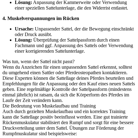
Lösung:
Anpassung der Kammerweite oder Verwendung
einer speziellen Sattelunterlage, die den Widerrist entlastet.
4. Muskelverspannungen im Rücken
Ursache:
Unpassender Sattel, der die Bewegung einschränkt
oder Druck ausübt.
Lösung:
Überprüfung der Sattelpassform durch einen
Fachmann und ggf. Anpassung des Sattels oder Verwendung
einer korrigierenden Sattelunterlage.
Was tun, wenn der Sattel nicht passt?
Wenn du Anzeichen für einen unpassenden Sattel erkennst, solltest
du umgehend einen Sattler oder Pferdeosteopathen kontaktieren.
Diese Experten können die Sattellage deines Pferdes beurteilen und
Empfehlungen für die Anpassung oder den Kauf eines neuen Sattels
geben. Eine regelmäßige Kontrolle der Sattelpassform (mindestens
einmal jährlich) ist ratsam, da sich die Körperform des Pferdes im
Laufe der Zeit verändern kann.
Die Bedeutung von Muskelaufbau und Training
Auch durch gezielten Muskelaufbau und ein korrektes Training
kann die Sattellage positiv beeinflusst werden. Eine gut trainierte
Rückenmuskulatur stabilisiert den Rumpf und sorgt für eine bessere
Druckverteilung unter dem Sattel. Übungen zur Förderung der
Rumpfmuskulatur sind beispielsweise: