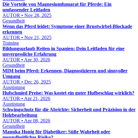
Die Vorteile von Magnesiumfumarat für Pferde: Ein
umfassender Leitfaden
AUTOR • Nov 28, 2025
Gesundheit
Wenn das Pferd leidet: Symptome einer Brustwirbel-Blockade
erkennen
AUTOR • Nov 21, 2025
Training
Bildungsurlaub Reiten in Spanien: Dein Leitfaden für eine
unvergessliche Erfahrung
AUTOR • Apr 30, 2026
Gesundheit
MIM beim Pferd: Erkennen, Diagnostizieren und sinnvoller
Umgang
AUTOR • Dec 26, 2025
Ausrüstung
Hufschmied Preise: Was kostet ein guter Hufbeschlag wirklich?
AUTOR • Apr 21, 2026
Ausrüstung
Schwingschutz für die Abrichte: Sicherheit und Präzision in der
Holzbearbeitung
AUTOR • Apr 08, 2026
Gesundheit
Manuka Honig für Diabetiker: Süße Wahrheit oder
gesundheitliches Risiko?