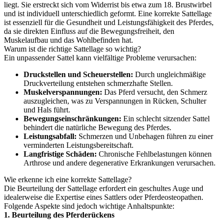
liegt. Sie erstreckt sich vom Widerrist bis etwa zum 18. Brustwirbel
und ist individuell unterschiedlich geformt. Eine korrekte Sattellage
ist essenziell für die Gesundheit und Leistungsfähigkeit des Pferdes,
da sie direkten Einfluss auf die Bewegungsfreiheit, den
Muskelaufbau und das Wohlbefinden hat.
Warum ist die richtige Sattellage so wichtig?
Ein unpassender Sattel kann vielfältige Probleme verursachen:
Druckstellen und Scheuerstellen:
Durch ungleichmäßige
Druckverteilung entstehen schmerzhafte Stellen.
Muskelverspannungen:
Das Pferd versucht, den Schmerz
auszugleichen, was zu Verspannungen in Rücken, Schulter
und Hals führt.
Bewegungseinschränkungen:
Ein schlecht sitzender Sattel
behindert die natürliche Bewegung des Pferdes.
Leistungsabfall:
Schmerzen und Unbehagen führen zu einer
verminderten Leistungsbereitschaft.
Langfristige Schäden:
Chronische Fehlbelastungen können
Arthrose und andere degenerative Erkrankungen verursachen.
Wie erkenne ich eine korrekte Sattellage?
Die Beurteilung der Sattellage erfordert ein geschultes Auge und
idealerweise die Expertise eines Sattlers oder Pferdeosteopathen.
Folgende Aspekte sind jedoch wichtige Anhaltspunkte:
1. Beurteilung des Pferderückens