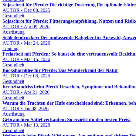
Sojaschrot für Pferde: Die richtige Dosierung für optimale Fütte
AUTOR • Dec 08, 2025
Gesundheit
Sojaschrot für Pferde: Fütterungsempfehlung, Nutzen und Risik
AUTOR • Apr 09, 2026
Ausrüstung
Schleifendrucker: Der umfassende Ratgeber für Auswahl, Anw
AUTOR • Mar 24, 2026
Training
Freiarbeit mit Pferden: So baust du eine vertrauensvolle Beziehu
AUTOR • Mar 16, 2026
Gesundheit
Bockshornklee für Pferde: Das Wunderkraut der Natur
AUTOR • Dec 08, 2025
Gesundheit
Kreuzbandriss beim Pferd: Ursachen, Symptome und Behandlu
AUTOR • Apr 21, 2026
Gesundheit
Warum die Trachten der Hufe entscheidend sind: Erkennen, be
AUTOR • Jan 08, 2026
Ausrüstung
Gebrauchten Sattel verkaufen: So erzielst du den besten Preis!
AUTOR • Mar 13, 2026
Gesundheit
Weihrauch beim Pferd: Wirkungen, Anwendung und sichere Do