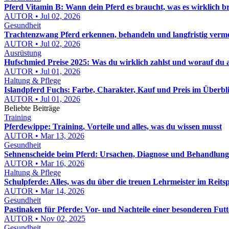
Pferd Vitamin B: Wann dein Pferd es braucht, was es wirklich b
AUTOR • Jul 02, 2026
Gesundheit
Trachtenzwang Pferd erkennen, behandeln und langfristig verm
AUTOR • Jul 02, 2026
Ausrüstung
Hufschmied Preise 2025: Was du wirklich zahlst und worauf du 
AUTOR • Jul 01, 2026
Haltung & Pflege
Islandpferd Fuchs: Farbe, Charakter, Kauf und Preis im Überbl
AUTOR • Jul 01, 2026
Beliebte Beiträge
Training
Pferdewippe: Training, Vorteile und alles, was du wissen musst
AUTOR • Mar 13, 2026
Gesundheit
Sehnenscheide beim Pferd: Ursachen, Diagnose und Behandlun
AUTOR • Mar 16, 2026
Haltung & Pflege
Schulpferde: Alles, was du über die treuen Lehrmeister im Reits
AUTOR • Mar 14, 2026
Gesundheit
Pastinaken für Pferde: Vor- und Nachteile einer besonderen Fut
AUTOR • Nov 02, 2025
Gesundheit