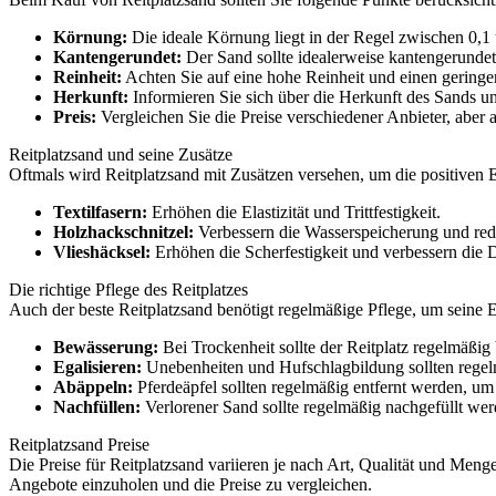
Körnung:
Die ideale Körnung liegt in der Regel zwischen 0,1
Kantengerundet:
Der Sand sollte idealerweise kantengerunde
Reinheit:
Achten Sie auf eine hohe Reinheit und einen geringen
Herkunft:
Informieren Sie sich über die Herkunft des Sands und
Preis:
Vergleichen Sie die Preise verschiedener Anbieter, aber a
Reitplatzsand und seine Zusätze
Oftmals wird Reitplatzsand mit Zusätzen versehen, um die positiven 
Textilfasern:
Erhöhen die Elastizität und Trittfestigkeit.
Holzhackschnitzel:
Verbessern die Wasserspeicherung und red
Vlieshäcksel:
Erhöhen die Scherfestigkeit und verbessern die 
Die richtige Pflege des Reitplatzes
Auch der beste Reitplatzsand benötigt regelmäßige Pflege, um seine E
Bewässerung:
Bei Trockenheit sollte der Reitplatz regelmäßig
Egalisieren:
Unebenheiten und Hufschlagbildung sollten regelmä
Abäppeln:
Pferdeäpfel sollten regelmäßig entfernt werden, um
Nachfüllen:
Verlorener Sand sollte regelmäßig nachgefüllt wer
Reitplatzsand Preise
Die Preise für Reitplatzsand variieren je nach Art, Qualität und Me
Angebote einzuholen und die Preise zu vergleichen.