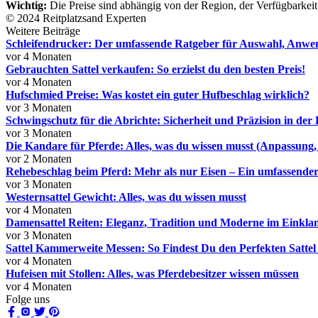
Wichtig:
Die Preise sind abhängig von der Region, der Verfügbarkeit
© 2024 Reitplatzsand Experten
Weitere Beiträge
Schleifendrucker: Der umfassende Ratgeber für Auswahl, Anw
vor 4 Monaten
Gebrauchten Sattel verkaufen: So erzielst du den besten Preis!
vor 4 Monaten
Hufschmied Preise: Was kostet ein guter Hufbeschlag wirklich?
vor 3 Monaten
Schwingschutz für die Abrichte: Sicherheit und Präzision in der
vor 3 Monaten
Die Kandare für Pferde: Alles, was du wissen musst (Anpassun
vor 2 Monaten
Rehebeschlag beim Pferd: Mehr als nur Eisen – Ein umfassende
vor 3 Monaten
Westernsattel Gewicht: Alles, was du wissen musst
vor 4 Monaten
Damensattel Reiten: Eleganz, Tradition und Moderne im Einkla
vor 3 Monaten
Sattel Kammerweite Messen: So Findest Du den Perfekten Sattel
vor 4 Monaten
Hufeisen mit Stollen: Alles, was Pferdebesitzer wissen müssen
vor 4 Monaten
Folge uns