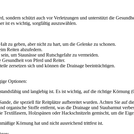
ferd, sondern schützt auch vor Verletzungen und unterstützt die Gesun
 ist es wichtig, sorgfältig auszuwählen.
alt zu geben, aber nicht zu hart, um die Gelenke zu schonen.
beim Reiten abzufedern.
g sein, um Staunässe und Rutschgefahr zu vermeiden.
e Gesundheit von Pferd und Reiter.
ile zersetzen sich und können die Drainage beeinträchtigen.
ngige Optionen:
standsfähig und langlebig ist. Es ist wichtig, auf die richtige Körnung
 Sande, die speziell für Reitplätze aufbereitet wurden. Achten Sie au
 organische Stoffe entfernt, was die Drainage und Staubarmut verbes
e Textilfasern, Holzspänen oder Hackschnitzeln gemischt, um die Eige
hmäßige Körnung hat und nicht ausreichend trittfest ist.
igen: