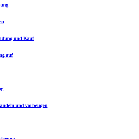
rung
en
endung und Kauf
ng auf
ng
handeln und vorbeugen
sierung