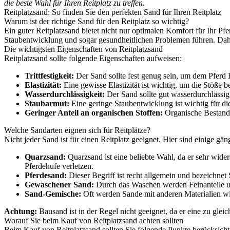
die beste Wahl für Ihren Reitplatz zu treffen.
Reitplatzsand: So finden Sie den perfekten Sand für Ihren Reitplatz
Warum ist der richtige Sand für den Reitplatz so wichtig?
Ein guter Reitplatzsand bietet nicht nur optimalen Komfort für Ihr P
Staubentwicklung und sogar gesundheitlichen Problemen führen. Daher
Die wichtigsten Eigenschaften von Reitplatzsand
Reitplatzsand sollte folgende Eigenschaften aufweisen:
Trittfestigkeit:
Der Sand sollte fest genug sein, um dem Pferd H
Elastizität:
Eine gewisse Elastizität ist wichtig, um die Stöße 
Wasserdurchlässigkeit:
Der Sand sollte gut wasserdurchlässi
Staubarmut:
Eine geringe Staubentwicklung ist wichtig für di
Geringer Anteil an organischen Stoffen:
Organische Bestandte
Welche Sandarten eignen sich für Reitplätze?
Nicht jeder Sand ist für einen Reitplatz geeignet. Hier sind einige gä
Quarzsand:
Quarzsand ist eine beliebte Wahl, da er sehr wider
Pferdehufe verletzen.
Pferdesand:
Dieser Begriff ist recht allgemein und bezeichnet
Gewaschener Sand:
Durch das Waschen werden Feinanteile und
Sand-Gemische:
Oft werden Sande mit anderen Materialien wi
Achtung:
Bausand ist in der Regel nicht geeignet, da er eine zu gleic
Worauf Sie beim Kauf von Reitplatzsand achten sollten
Beim Kauf von Reitplatzsand sollten Sie folgende Punkte berücksicht