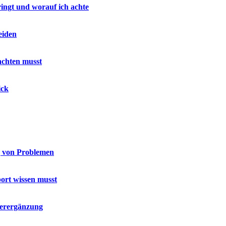
ringt und worauf ich achte
eiden
achten musst
ick
g von Problemen
port wissen musst
terergänzung