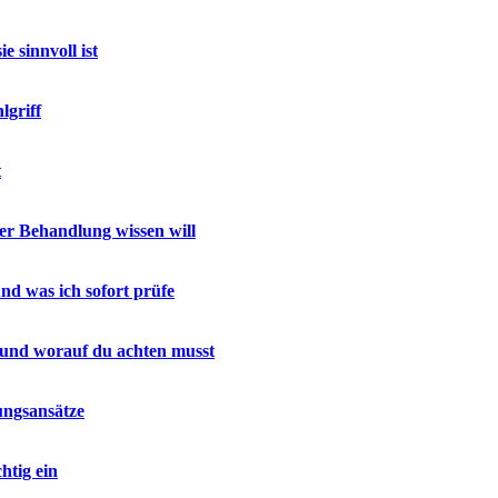
 sinnvoll ist
lgriff
t
r Behandlung wissen will
nd was ich sofort prüfe
 und worauf du achten musst
ungsansätze
htig ein