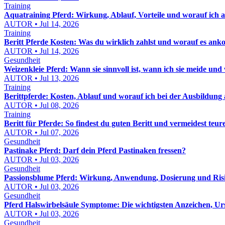
Training
Aquatraining Pferd: Wirkung, Ablauf, Vorteile und worauf ich a
AUTOR • Jul 14, 2026
Training
Beritt Pferde Kosten: Was du wirklich zahlst und worauf es an
AUTOR • Jul 14, 2026
Gesundheit
Weizenkleie Pferd: Wann sie sinnvoll ist, wann ich sie meide und wi
AUTOR • Jul 13, 2026
Training
Berittpferde: Kosten, Ablauf und worauf ich bei der Ausbildung 
AUTOR • Jul 08, 2026
Training
Beritt für Pferde: So findest du guten Beritt und vermeidest teur
AUTOR • Jul 07, 2026
Gesundheit
Pastinake Pferd: Darf dein Pferd Pastinaken fressen?
AUTOR • Jul 03, 2026
Gesundheit
Passionsblume Pferd: Wirkung, Anwendung, Dosierung und Risik
AUTOR • Jul 03, 2026
Gesundheit
Pferd Halswirbelsäule Symptome: Die wichtigsten Anzeichen, Ur
AUTOR • Jul 03, 2026
Gesundheit