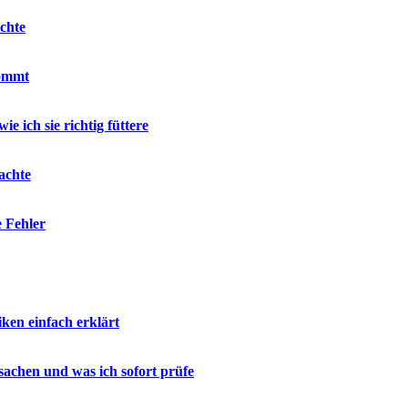
chte
kommt
e ich sie richtig füttere
achte
e Fehler
en einfach erklärt
sachen und was ich sofort prüfe