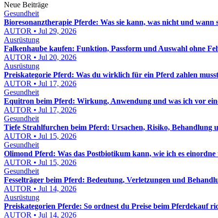
Neue Beiträge
Gesundheit
Bioresonanztherapie Pferde: Was sie kann, was nicht und wann sie
AUTOR • Jul 29, 2026
Ausrüstung
Falkenhaube kaufen: Funktion, Passform und Auswahl ohne Feh
AUTOR • Jul 20, 2026
Ausrüstung
Preiskategorie Pferd: Was du wirklich für ein Pferd zahlen muss
AUTOR • Jul 17, 2026
Gesundheit
Equitron beim Pferd: Wirkung, Anwendung und was ich vor eine
AUTOR • Jul 17, 2026
Gesundheit
Tiefe Strahlfurchen beim Pferd: Ursachen, Risiko, Behandlung u
AUTOR • Jul 15, 2026
Gesundheit
Olimond Pferd: Was das Postbiotikum kann, wie ich es einordne
AUTOR • Jul 15, 2026
Gesundheit
Fesselträger beim Pferd: Bedeutung, Verletzungen und Behandl
AUTOR • Jul 14, 2026
Ausrüstung
Preiskategorien Pferde: So ordnest du Preise beim Pferdekauf ric
AUTOR • Jul 14, 2026