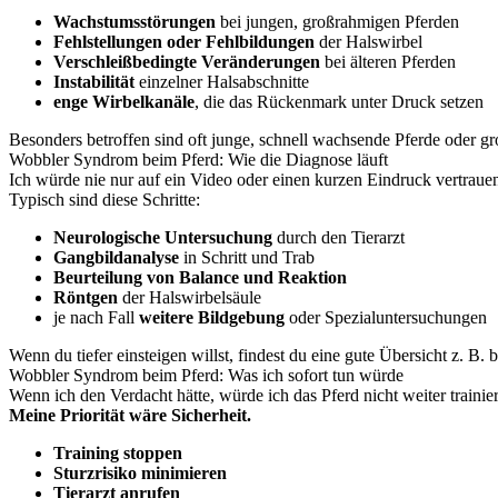
Wachstumsstörungen
bei jungen, großrahmigen Pferden
Fehlstellungen oder Fehlbildungen
der Halswirbel
Verschleißbedingte Veränderungen
bei älteren Pferden
Instabilität
einzelner Halsabschnitte
enge Wirbelkanäle
, die das Rückenmark unter Druck setzen
Besonders betroffen sind oft junge, schnell wachsende Pferde oder gr
Wobbler Syndrom beim Pferd: Wie die Diagnose läuft
Ich würde nie nur auf ein Video oder einen kurzen Eindruck vertraue
Typisch sind diese Schritte:
Neurologische Untersuchung
durch den Tierarzt
Gangbildanalyse
in Schritt und Trab
Beurteilung von Balance und Reaktion
Röntgen
der Halswirbelsäule
je nach Fall
weitere Bildgebung
oder Spezialuntersuchungen
Wenn du tiefer einsteigen willst, findest du eine gute Übersicht z. B. 
Wobbler Syndrom beim Pferd: Was ich sofort tun würde
Wenn ich den Verdacht hätte, würde ich das Pferd nicht weiter trainie
Meine Priorität wäre Sicherheit.
Training stoppen
Sturzrisiko minimieren
Tierarzt anrufen