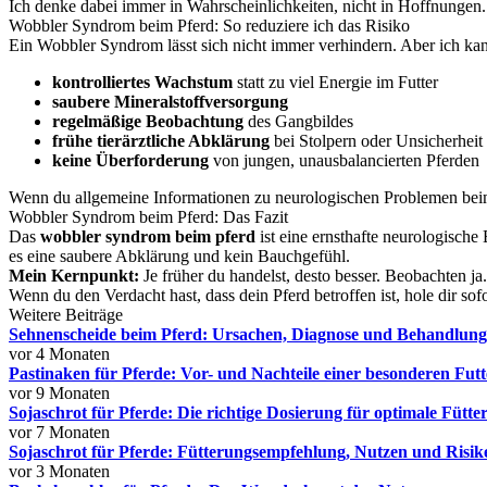
Ich denke dabei immer in Wahrscheinlichkeiten, nicht in Hoffnungen. 
Wobbler Syndrom beim Pferd: So reduziere ich das Risiko
Ein Wobbler Syndrom lässt sich nicht immer verhindern. Aber ich kan
kontrolliertes Wachstum
statt zu viel Energie im Futter
saubere Mineralstoffversorgung
regelmäßige Beobachtung
des Gangbildes
frühe tierärztliche Abklärung
bei Stolpern oder Unsicherheit
keine Überforderung
von jungen, unausbalancierten Pferden
Wenn du allgemeine Informationen zu neurologischen Problemen beim 
Wobbler Syndrom beim Pferd: Das Fazit
Das
wobbler syndrom beim pferd
ist eine ernsthafte neurologische
es eine saubere Abklärung und kein Bauchgefühl.
Mein Kernpunkt:
Je früher du handelst, desto besser. Beobachten j
Wenn du den Verdacht hast, dass dein Pferd betroffen ist, hole dir sofo
Weitere Beiträge
Sehnenscheide beim Pferd: Ursachen, Diagnose und Behandlun
vor 4 Monaten
Pastinaken für Pferde: Vor- und Nachteile einer besonderen Fut
vor 9 Monaten
Sojaschrot für Pferde: Die richtige Dosierung für optimale Fütte
vor 7 Monaten
Sojaschrot für Pferde: Fütterungsempfehlung, Nutzen und Risik
vor 3 Monaten