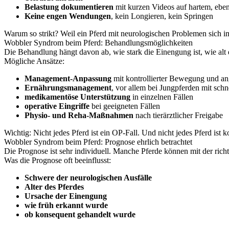
Belastung dokumentieren
mit kurzen Videos auf hartem, eb
Keine engen Wendungen
, kein Longieren, kein Springen
Warum so strikt? Weil ein Pferd mit neurologischen Problemen sich i
Wobbler Syndrom beim Pferd: Behandlungsmöglichkeiten
Die Behandlung hängt davon ab, wie stark die Einengung ist, wie alt 
Mögliche Ansätze:
Management-Anpassung
mit kontrollierter Bewegung und an
Ernährungsmanagement
, vor allem bei Jungpferden mit sc
medikamentöse Unterstützung
in einzelnen Fällen
operative Eingriffe
bei geeigneten Fällen
Physio- und Reha-Maßnahmen
nach tierärztlicher Freigabe
Wichtig: Nicht jedes Pferd ist ein OP-Fall. Und nicht jedes Pferd ist
Wobbler Syndrom beim Pferd: Prognose ehrlich betrachtet
Die Prognose ist sehr individuell. Manche Pferde können mit der rich
Was die Prognose oft beeinflusst:
Schwere der neurologischen Ausfälle
Alter des Pferdes
Ursache der Einengung
wie früh erkannt wurde
ob konsequent gehandelt wurde