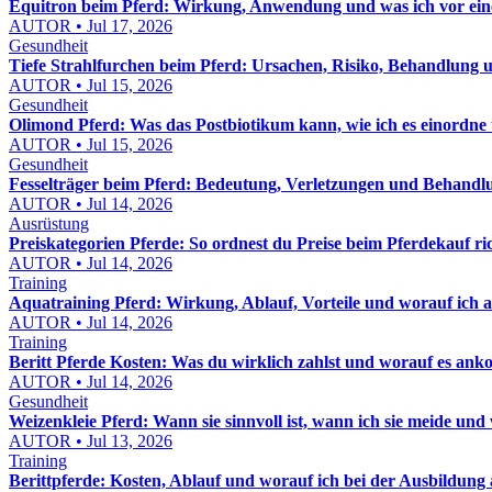
Equitron beim Pferd: Wirkung, Anwendung und was ich vor eine
AUTOR • Jul 17, 2026
Gesundheit
Tiefe Strahlfurchen beim Pferd: Ursachen, Risiko, Behandlung u
AUTOR • Jul 15, 2026
Gesundheit
Olimond Pferd: Was das Postbiotikum kann, wie ich es einordne
AUTOR • Jul 15, 2026
Gesundheit
Fesselträger beim Pferd: Bedeutung, Verletzungen und Behandl
AUTOR • Jul 14, 2026
Ausrüstung
Preiskategorien Pferde: So ordnest du Preise beim Pferdekauf ric
AUTOR • Jul 14, 2026
Training
Aquatraining Pferd: Wirkung, Ablauf, Vorteile und worauf ich a
AUTOR • Jul 14, 2026
Training
Beritt Pferde Kosten: Was du wirklich zahlst und worauf es an
AUTOR • Jul 14, 2026
Gesundheit
Weizenkleie Pferd: Wann sie sinnvoll ist, wann ich sie meide und wi
AUTOR • Jul 13, 2026
Training
Berittpferde: Kosten, Ablauf und worauf ich bei der Ausbildung 