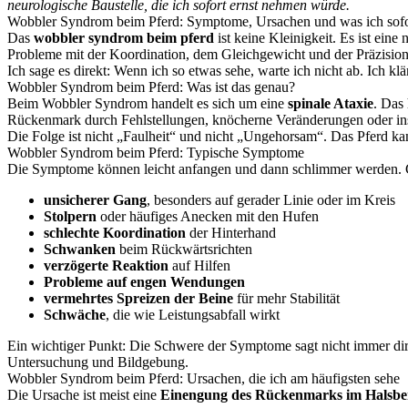
neurologische Baustelle, die ich sofort ernst nehmen würde.
Wobbler Syndrom beim Pferd: Symptome, Ursachen und was ich sofo
Das
wobbler syndrom beim pferd
ist keine Kleinigkeit. Es ist ei
Probleme mit der Koordination, dem Gleichgewicht und der Präzisi
Ich sage es direkt: Wenn ich so etwas sehe, warte ich nicht ab. Ich kl
Wobbler Syndrom beim Pferd: Was ist das genau?
Beim Wobbler Syndrom handelt es sich um eine
spinale Ataxie
. Das 
Rückenmark durch Fehlstellungen, knöcherne Veränderungen oder in
Die Folge ist nicht „Faulheit“ und nicht „Ungehorsam“. Das Pferd ka
Wobbler Syndrom beim Pferd: Typische Symptome
Die Symptome können leicht anfangen und dann schlimmer werden. Ge
unsicherer Gang
, besonders auf gerader Linie oder im Kreis
Stolpern
oder häufiges Anecken mit den Hufen
schlechte Koordination
der Hinterhand
Schwanken
beim Rückwärtsrichten
verzögerte Reaktion
auf Hilfen
Probleme auf engen Wendungen
vermehrtes Spreizen der Beine
für mehr Stabilität
Schwäche
, die wie Leistungsabfall wirkt
Ein wichtiger Punkt: Die Schwere der Symptome sagt nicht immer direk
Untersuchung und Bildgebung.
Wobbler Syndrom beim Pferd: Ursachen, die ich am häufigsten sehe
Die Ursache ist meist eine
Einengung des Rückenmarks im Halsbe