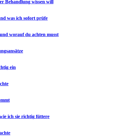
r Behandlung wissen will
nd was ich sofort prüfe
 und worauf du achten musst
ungsansätze
htig ein
chte
kommt
e ich sie richtig füttere
achte