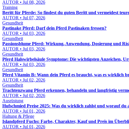
AUTOR • Jul 08, 2026
Training
Beritt für Pferde: So findest du guten Beritt und vermeidest teur
AUTOR • Jul 07, 2026
Gesundheit
Pastinake Pferd: Darf dein Pferd Pastinaken fressen?
AUTOR • Jul 03, 2026
Gesundheit
Passionsblume Pferd: Wirkung, Anwendung, Dosierung und Risik
AUTOR • Jul 03, 2026
Gesundheit
Pferd Halswirbelsäule Symptome: Die wichtigsten Anzeichen, Ur
AUTOR • Jul 03, 2026
Gesundheit
Pferd Vitamin B: Wann dein Pferd es braucht, was es wirklich b
AUTOR • Jul 02, 2026
Gesundheit
Trachtenzwang Pferd erkennen, behandeln und langfristig verm
AUTOR • Jul 02, 2026
Ausrüstung
Hufschmied Preise 2025: Was du wirklich zahlst und worauf du 
AUTOR • Jul 01, 2026
Haltung & Pflege
Islandpferd Fuchs: Farbe, Charakter, Kauf und Preis im Überbl
AUTOR • Jul 01, 2026