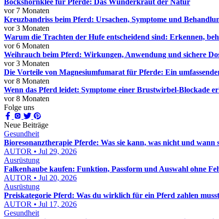
Bockshornklee für Pferde: Das Wunderkraut der Natur
vor 7 Monaten
Kreuzbandriss beim Pferd: Ursachen, Symptome und Behandlu
vor 3 Monaten
Warum die Trachten der Hufe entscheidend sind: Erkennen, be
vor 6 Monaten
Weihrauch beim Pferd: Wirkungen, Anwendung und sichere Do
vor 3 Monaten
Die Vorteile von Magnesiumfumarat für Pferde: Ein umfassende
vor 8 Monaten
Wenn das Pferd leidet: Symptome einer Brustwirbel-Blockade e
vor 8 Monaten
Folge uns
Neue Beiträge
Gesundheit
Bioresonanztherapie Pferde: Was sie kann, was nicht und wann sie
AUTOR • Jul 29, 2026
Ausrüstung
Falkenhaube kaufen: Funktion, Passform und Auswahl ohne Feh
AUTOR • Jul 20, 2026
Ausrüstung
Preiskategorie Pferd: Was du wirklich für ein Pferd zahlen muss
AUTOR • Jul 17, 2026
Gesundheit