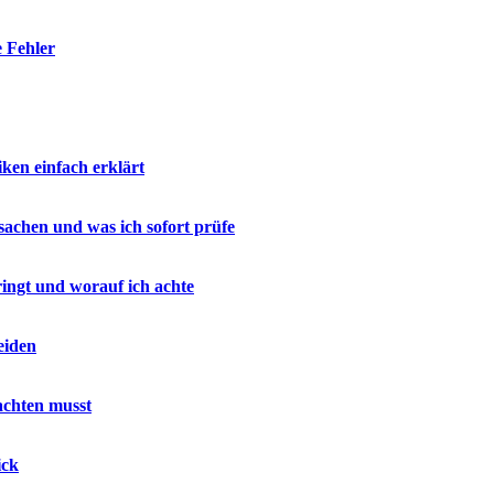
e Fehler
en einfach erklärt
sachen und was ich sofort prüfe
ringt und worauf ich achte
eiden
achten musst
ick