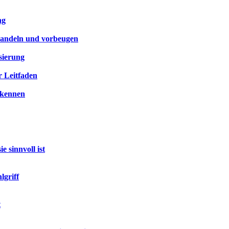
ng
handeln und vorbeugen
sierung
r Leitfaden
rkennen
 sinnvoll ist
lgriff
t