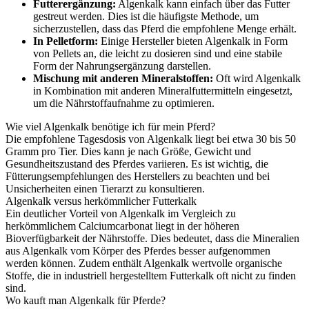
Futterergänzung:
Algenkalk kann einfach über das Futter
gestreut werden. Dies ist die häufigste Methode, um
sicherzustellen, dass das Pferd die empfohlene Menge erhält.
In Pelletform:
Einige Hersteller bieten Algenkalk in Form
von Pellets an, die leicht zu dosieren sind und eine stabile
Form der Nahrungsergänzung darstellen.
Mischung mit anderen Mineralstoffen:
Oft wird Algenkalk
in Kombination mit anderen Mineralfuttermitteln eingesetzt,
um die Nährstoffaufnahme zu optimieren.
Wie viel Algenkalk benötige ich für mein Pferd?
Die empfohlene Tagesdosis von Algenkalk liegt bei etwa 30 bis 50
Gramm pro Tier. Dies kann je nach Größe, Gewicht und
Gesundheitszustand des Pferdes variieren. Es ist wichtig, die
Fütterungsempfehlungen des Herstellers zu beachten und bei
Unsicherheiten einen Tierarzt zu konsultieren.
Algenkalk versus herkömmlicher Futterkalk
Ein deutlicher Vorteil von Algenkalk im Vergleich zu
herkömmlichem Calciumcarbonat liegt in der höheren
Bioverfügbarkeit der Nährstoffe. Dies bedeutet, dass die Mineralien
aus Algenkalk vom Körper des Pferdes besser aufgenommen
werden können. Zudem enthält Algenkalk wertvolle organische
Stoffe, die in industriell hergestelltem Futterkalk oft nicht zu finden
sind.
Wo kauft man Algenkalk für Pferde?