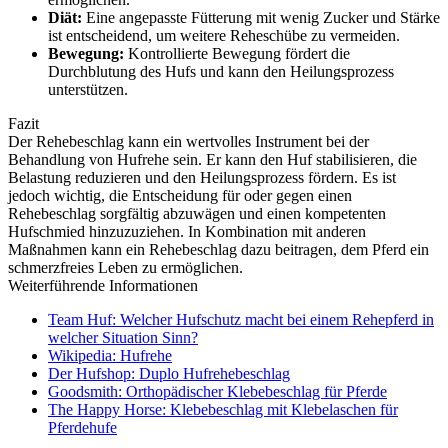
Diät:
Eine angepasste Fütterung mit wenig Zucker und Stärke
ist entscheidend, um weitere Reheschübe zu vermeiden.
Bewegung:
Kontrollierte Bewegung fördert die
Durchblutung des Hufs und kann den Heilungsprozess
unterstützen.
Fazit
Der Rehebeschlag kann ein wertvolles Instrument bei der
Behandlung von Hufrehe sein. Er kann den Huf stabilisieren, die
Belastung reduzieren und den Heilungsprozess fördern. Es ist
jedoch wichtig, die Entscheidung für oder gegen einen
Rehebeschlag sorgfältig abzuwägen und einen kompetenten
Hufschmied hinzuzuziehen. In Kombination mit anderen
Maßnahmen kann ein Rehebeschlag dazu beitragen, dem Pferd ein
schmerzfreies Leben zu ermöglichen.
Weiterführende Informationen
Team Huf: Welcher Hufschutz macht bei einem Rehepferd in
welcher Situation Sinn?
Wikipedia: Hufrehe
Der Hufshop: Duplo Hufrehebeschlag
Goodsmith: Orthopädischer Klebebeschlag für Pferde
The Happy Horse: Klebebeschlag mit Klebelaschen für
Pferdehufe