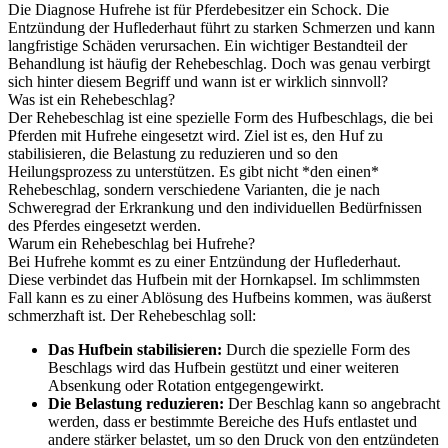
Die Diagnose Hufrehe ist für Pferdebesitzer ein Schock. Die
Entzündung der Huflederhaut führt zu starken Schmerzen und kann
langfristige Schäden verursachen. Ein wichtiger Bestandteil der
Behandlung ist häufig der Rehebeschlag. Doch was genau verbirgt
sich hinter diesem Begriff und wann ist er wirklich sinnvoll?
Was ist ein Rehebeschlag?
Der Rehebeschlag ist eine spezielle Form des Hufbeschlags, die bei
Pferden mit Hufrehe eingesetzt wird. Ziel ist es, den Huf zu
stabilisieren, die Belastung zu reduzieren und so den
Heilungsprozess zu unterstützen. Es gibt nicht *den einen*
Rehebeschlag, sondern verschiedene Varianten, die je nach
Schweregrad der Erkrankung und den individuellen Bedürfnissen
des Pferdes eingesetzt werden.
Warum ein Rehebeschlag bei Hufrehe?
Bei Hufrehe kommt es zu einer Entzündung der Huflederhaut.
Diese verbindet das Hufbein mit der Hornkapsel. Im schlimmsten
Fall kann es zu einer Ablösung des Hufbeins kommen, was äußerst
schmerzhaft ist. Der Rehebeschlag soll:
Das Hufbein stabilisieren:
Durch die spezielle Form des
Beschlags wird das Hufbein gestützt und einer weiteren
Absenkung oder Rotation entgegengewirkt.
Die Belastung reduzieren:
Der Beschlag kann so angebracht
werden, dass er bestimmte Bereiche des Hufs entlastet und
andere stärker belastet, um so den Druck von den entzündeten