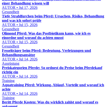
einer Behandlung wissen will
AUTOR • Jul 17, 2026
Gesundheit
Tiefe Strahlfurchen beim Pferd: Ursachen, Risiko, Behandlung
und was ich sofort prüfe
AUTOR • Jul 15, 2026
Gesundheit
Olimond Pferd: Was das Postbiotikum kann, wie ich es
einordne und worauf du achten musst
AUTOR • Jul 15, 2026
Gesundheit
Fesselträger beim Pferd: Bedeutung, Verletzungen und
Behandlungsansätze
AUTOR • Jul 14, 2026
Ausrüstung
Preiskategorien Pferde: So ordnest du Preise beim Pferdekauf
richtig ein
AUTOR • Jul 14, 2026
Training
Aquatraining Pferd: Wirkung, Ablauf, Vorteile und worauf ich
achte
AUTOR • Jul 14, 2026
Training
Beritt Pferde Kosten: Was du wirklich zahlst und worauf es
ankommt