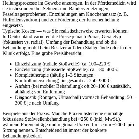
Heilungsprozesse im Gewebe anzuregen. In der Pferdemedizin wird
sie insbesondere bei Sehnen- und Bänderverletzungen,
Fesselträgerproblemen, Entzündungen am Knochenansatz (z. B.
Hufrollensyndrom) und zur Förderung der Knochenheilung
eingesetzt.
Typische Kosten — was Sie realistischerweise erwarten können
In Deutschland variieren die Preise je nach Praxis, Gerätetyp
(fokussiert vs. radial), Umfang der Behandlung und ob die
Behandlung mobil beim Besitzer auf dem Stallgelände oder in der
Klinik erfolgt. Eine grobe Preisübersicht:
Einzelsitzung (radiale Stoßwelle): ca. 100–220 €
Einzelsitzung (fokussierte Stoßwelle): ca. 180–400 €
Kompletttherapie (häufig 1–3 Sitzungen +
Kontrolluntersuchung): insgesamt ca. 250–900 €
Anfahrt (bei mobiler Behandlung): oft 20–100 € zusätzlich,
abhängig von Entfernung
Diagnostik (Röntgen, Ultraschall) vor/nach Behandlung: 50–
300 € je nach Umfang
Beispiele aus der Praxis: Manche Praxen listen eine einmalige
fokussierte Stoßwellenbehandlung bei ~250 € (inkl. MwSt.),
während Foreneinträge und regionale Praxen Preise um ~200 € pro
Sitzung nennen. Entscheidend ist immer der konkrete
Behandlungsbedarf.