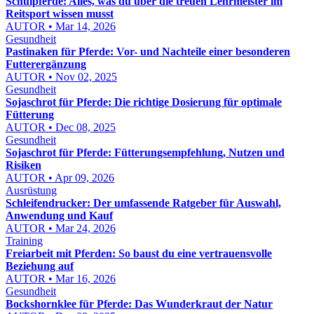
Schulpferde: Alles, was du über die treuen Lehrmeister im
Reitsport wissen musst
AUTOR • Mar 14, 2026
Gesundheit
Pastinaken für Pferde: Vor- und Nachteile einer besonderen
Futterergänzung
AUTOR • Nov 02, 2025
Gesundheit
Sojaschrot für Pferde: Die richtige Dosierung für optimale
Fütterung
AUTOR • Dec 08, 2025
Gesundheit
Sojaschrot für Pferde: Fütterungsempfehlung, Nutzen und
Risiken
AUTOR • Apr 09, 2026
Ausrüstung
Schleifendrucker: Der umfassende Ratgeber für Auswahl,
Anwendung und Kauf
AUTOR • Mar 24, 2026
Training
Freiarbeit mit Pferden: So baust du eine vertrauensvolle
Beziehung auf
AUTOR • Mar 16, 2026
Gesundheit
Bockshornklee für Pferde: Das Wunderkraut der Natur