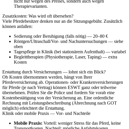
nicht nur wegen des Preises, sondern auch wegen
Therapievarianten.
Zusatzkosten: Was wird oft übersehen?
Viele Pferdebesitzer denken nur an die Sitzungsgebühr. Zusätzlich
können anfallen:
Sedierung oder Beruhigung (falls nötig) — 20–80 €
Röntgen/Ultraschall/Vor- und Nachuntersuchungen — siehe
oben
Tagespflege in Klinik (bei stationärem Aufenthalt) — variabel
Begleittherapien (Physiotherapie, Laser, Taping) — extra
Kosten
Erstattung durch Versicherungen — lohnt sich ein Blick?
Ob Kosten übernommen werden, hängt von Ihrer
Pferdeversicherung ab. Operationen- oder Krankenversicherungen
für Pferde (je nach Vertrag) können ESWT ganz oder teilweise
übernehmen. Prüfen Sie die Police und fordern Sie vorab eine
Kostenbestätigung von der Versicherung an. Eine ordentliche
Rechnung mit Leistungsbeschreibung (Abrechnung nach GOT
möglich) erleichtert die Erstattung.
Klinik oder mobile Praxis — Vor- und Nachteile
Mobile Praxis:
Vorteil: weniger Stress für das Pferd, keine
Transportkosten. Nachteil: mögliche Anfahrtskosten,