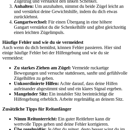
Zügelzug und verstärkst den linken Schenkel.
Anhalten:
Um anzuhalten, nimmst du beide Zügel leicht an
und verstärkst deine Gewichtshilfe, indem du dich etwas
zurücklehnst.
Gangartwechsel:
Für einen Übergang in eine höhere
Gangart verstärkst du die Schenkelhilfe und gibst gleichzeitig
einen leichten Zügelimpuls.
Häufige Fehler und wie du sie vermeidest
Auch wenn du dich bemühst, können Fehler passieren. Hier sind
einige häufige Fehler bei der Hilfengebung und wie du sie
vermeidest:
Zu starkes Ziehen am Zügel:
Vermeide ruckartige
Bewegungen und versuche stattdessen, sanfte und gefühlvolle
Zügelhilfen zu geben.
Unkoordinierte Hilfen:
Achte darauf, dass deine Hilfen
aufeinander abgestimmt sind und ein klares Signal ergeben.
Mangelnder Sitz:
Ein instabiler Sitz beeinträchtigt die
Hilfengebung erheblich. Arbeite regelmäßig an deinem Sitz.
Zusätzliche Tipps für Reitanfänger
Nimm Reitunterricht:
Ein guter Reitlehrer kann dir
wertvolle Tipps geben und deine Fehler korrigieren.
Übe regelmäßig:
Je öfter du reitest, desto besser wirst du im