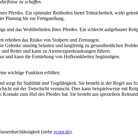
dürfnisse zu schaffen.
Ihres Pferdes. Ein optimaler Reitboden bietet Trittsicherheit, wirkt gel
er Planung bis zur Fertigstellung.
ings und das Wohlbefinden Ihres Pferdes. Ein schlecht aufgebauter Rei
it erhöhen das Risiko von Stolpern und Zerrungen.
e Gelenke unnötig belasten und langfristig zu gesundheitlichen Probl
d und Reiter und kann zu Atemwegserkrankungen führen.
ar und kann die Entstehung von Hufkrankheiten begünstigen.
eine wichtige Funktion erfüllen:
d sorgt für Stabilität und Tragfähigkeit. Sie besteht in der Regel aus S
chicht mit der Tretschicht vermischt. Dies kann beispielsweise mit Rei
ten Kontakt zum Huf des Pferdes hat. Sie besteht aus speziellem Reitsa
asserdurchlässigkeit (siehe
ecora.de
).
.