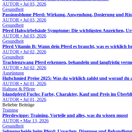
AUTOR • Jul 03, 2026
Gesundheit
Passionsblume Pferd: Wirkung, Anwendung, Dosierung und Risik
AUTOR • Jul 03, 2026
Gesundheit
Pferd Halswirbelsäule Symptome: Die wichtigsten Anzeichen, Ur
AUTOR • Jul 03, 2026
Gesundheit
Pferd Vitamin B: Wann dein Pferd es braucht, was es wirklich b
AUTOR • Jul 02, 2026
Gesundheit
Trachtenzwang Pferd erkennen, behandeln und langfristig verm
AUTOR • Jul 02, 2026
Ausrüstung
Hufschmied Preise 2025: Was du wirklich zahlst und worauf du 
AUTOR • Jul 01, 2026
Haltung & Pflege
Islandpferd Fuchs: Farbe, Charakter, Kauf und Preis im Überbl
AUTOR • Jul 01, 2026
Beliebte Beiträge
Training
Pferdewippe: Training, Vorteile und alles, was du wissen musst
AUTOR • Mar 13, 2026
Gesundheit
Sehnenscheide beim Pferd: Ursachen, Diagnose und Behandlun