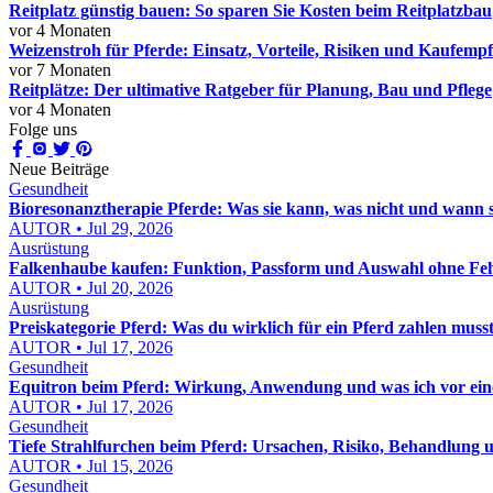
Reitplatz günstig bauen: So sparen Sie Kosten beim Reitplatzbau
vor 4 Monaten
Weizenstroh für Pferde: Einsatz, Vorteile, Risiken und Kaufemp
vor 7 Monaten
Reitplätze: Der ultimative Ratgeber für Planung, Bau und Pflege
vor 4 Monaten
Folge uns
Neue Beiträge
Gesundheit
Bioresonanztherapie Pferde: Was sie kann, was nicht und wann sie
AUTOR • Jul 29, 2026
Ausrüstung
Falkenhaube kaufen: Funktion, Passform und Auswahl ohne Feh
AUTOR • Jul 20, 2026
Ausrüstung
Preiskategorie Pferd: Was du wirklich für ein Pferd zahlen muss
AUTOR • Jul 17, 2026
Gesundheit
Equitron beim Pferd: Wirkung, Anwendung und was ich vor eine
AUTOR • Jul 17, 2026
Gesundheit
Tiefe Strahlfurchen beim Pferd: Ursachen, Risiko, Behandlung u
AUTOR • Jul 15, 2026
Gesundheit