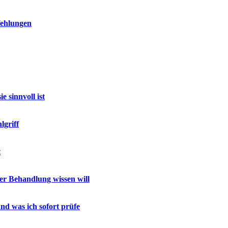
fehlungen
 sinnvoll ist
lgriff
t
r Behandlung wissen will
nd was ich sofort prüfe