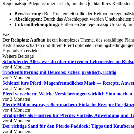
Regelmäßige Pflege ist unerlässlich, um die Qualität Ihres Reitbodens
Bewässerung:
Bei Trockenheit sollte der Reitboden regelmäßi
Abschleppen:
Durch das Abschleppen werden Unebenheiten bes
Unkrautbekämpfung:
Entfernen Sie regelmäßig Unkraut, um d
Fazit
Der
Reitplatz Aufbau
ist ein komplexes Thema, das sorgfältige Planu
Bedürfnisse schaffen und Ihrem Pferd optimale Trainingsbedingungen 
Ergebnis zu erzielen.
Weitere Beiträge
Schulpferde: Alles, was du über die treuen Lehrmeister im Reits
vor 4 Monaten
Trockenfütterung mit Heucobs: sicher, praktisch, richtig
vor 7 Monaten
Schlonzi fürs Pferd: Magenfreundliches Mash — Rezepte, Anw
vor 7 Monaten
Pferd versichern: Welche Versicherungen wirklich Sinn machen 
vor 2 Monaten
Pferde Mähnenspray selber machen: Einfache Rezepte für glä
vor 4 Monaten
Strohpellets als Einstreu für Pferde: Vorteile, Anwendung und T
vor 4 Monaten
Der richtige Sand für den Pferde-Paddock: Tipps und Kaufbera
vor 4 Monaten