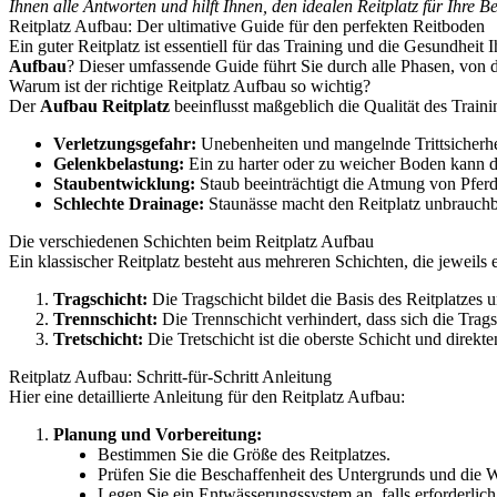
Ihnen alle Antworten und hilft Ihnen, den idealen Reitplatz für Ihre Be
Reitplatz Aufbau: Der ultimative Guide für den perfekten Reitboden
Ein guter Reitplatz ist essentiell für das Training und die Gesundheit 
Aufbau
? Dieser umfassende Guide führt Sie durch alle Phasen, von d
Warum ist der richtige Reitplatz Aufbau so wichtig?
Der
Aufbau Reitplatz
beeinflusst maßgeblich die Qualität des Train
Verletzungsgefahr:
Unebenheiten und mangelnde Trittsicherhe
Gelenkbelastung:
Ein zu harter oder zu weicher Boden kann di
Staubentwicklung:
Staub beeinträchtigt die Atmung von Pfer
Schlechte Drainage:
Staunässe macht den Reitplatz unbrauchb
Die verschiedenen Schichten beim Reitplatz Aufbau
Ein klassischer Reitplatz besteht aus mehreren Schichten, die jeweils 
Tragschicht:
Die Tragschicht bildet die Basis des Reitplatzes un
Trennschicht:
Die Trennschicht verhindert, dass sich die Trags
Tretschicht:
Die Tretschicht ist die oberste Schicht und direk
Reitplatz Aufbau: Schritt-für-Schritt Anleitung
Hier eine detaillierte Anleitung für den Reitplatz Aufbau:
Planung und Vorbereitung:
Bestimmen Sie die Größe des Reitplatzes.
Prüfen Sie die Beschaffenheit des Untergrunds und die W
Legen Sie ein Entwässerungssystem an, falls erforderlich