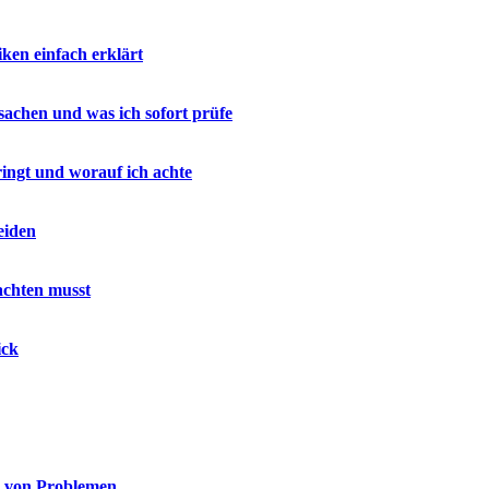
en einfach erklärt
sachen und was ich sofort prüfe
ringt und worauf ich achte
eiden
achten musst
ick
g von Problemen