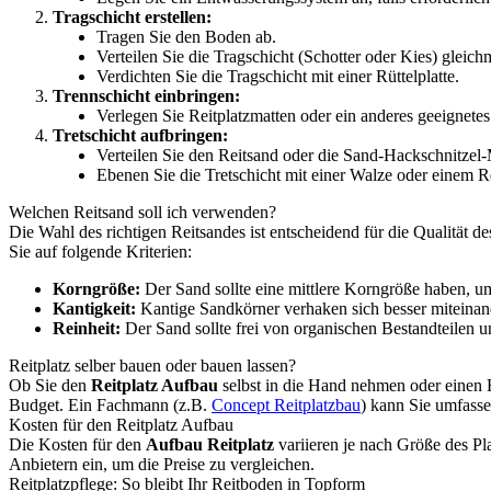
Tragschicht erstellen:
Tragen Sie den Boden ab.
Verteilen Sie die Tragschicht (Schotter oder Kies) gleich
Verdichten Sie die Tragschicht mit einer Rüttelplatte.
Trennschicht einbringen:
Verlegen Sie Reitplatzmatten oder ein anderes geeignetes
Tretschicht aufbringen:
Verteilen Sie den Reitsand oder die Sand-Hackschnitzel
Ebenen Sie die Tretschicht mit einer Walze oder einem 
Welchen Reitsand soll ich verwenden?
Die Wahl des richtigen Reitsandes ist entscheidend für die Qualität 
Sie auf folgende Kriterien:
Korngröße:
Der Sand sollte eine mittlere Korngröße haben, um
Kantigkeit:
Kantige Sandkörner verhaken sich besser miteinand
Reinheit:
Der Sand sollte frei von organischen Bestandteilen 
Reitplatz selber bauen oder bauen lassen?
Ob Sie den
Reitplatz Aufbau
selbst in die Hand nehmen oder einen 
Budget. Ein Fachmann (z.B.
Concept Reitplatzbau
) kann Sie umfasse
Kosten für den Reitplatz Aufbau
Die Kosten für den
Aufbau Reitplatz
variieren je nach Größe des P
Anbietern ein, um die Preise zu vergleichen.
Reitplatzpflege: So bleibt Ihr Reitboden in Topform