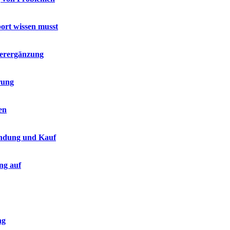
port wissen musst
terergänzung
rung
en
endung und Kauf
ng auf
ng