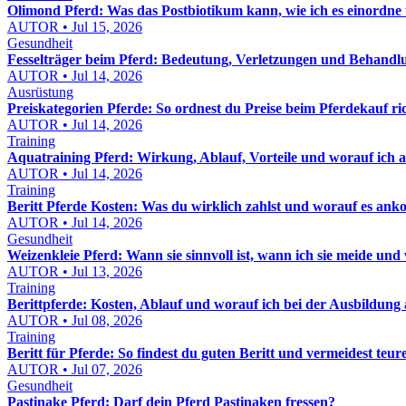
Olimond Pferd: Was das Postbiotikum kann, wie ich es einordne
AUTOR • Jul 15, 2026
Gesundheit
Fesselträger beim Pferd: Bedeutung, Verletzungen und Behandl
AUTOR • Jul 14, 2026
Ausrüstung
Preiskategorien Pferde: So ordnest du Preise beim Pferdekauf ric
AUTOR • Jul 14, 2026
Training
Aquatraining Pferd: Wirkung, Ablauf, Vorteile und worauf ich a
AUTOR • Jul 14, 2026
Training
Beritt Pferde Kosten: Was du wirklich zahlst und worauf es an
AUTOR • Jul 14, 2026
Gesundheit
Weizenkleie Pferd: Wann sie sinnvoll ist, wann ich sie meide und wi
AUTOR • Jul 13, 2026
Training
Berittpferde: Kosten, Ablauf und worauf ich bei der Ausbildung 
AUTOR • Jul 08, 2026
Training
Beritt für Pferde: So findest du guten Beritt und vermeidest teur
AUTOR • Jul 07, 2026
Gesundheit
Pastinake Pferd: Darf dein Pferd Pastinaken fressen?