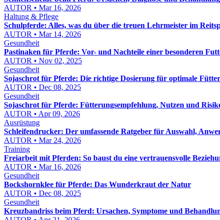
AUTOR • Mar 16, 2026
Haltung & Pflege
Schulpferde: Alles, was du über die treuen Lehrmeister im Reits
AUTOR • Mar 14, 2026
Gesundheit
Pastinaken für Pferde: Vor- und Nachteile einer besonderen Fut
AUTOR • Nov 02, 2025
Gesundheit
Sojaschrot für Pferde: Die richtige Dosierung für optimale Fütte
AUTOR • Dec 08, 2025
Gesundheit
Sojaschrot für Pferde: Fütterungsempfehlung, Nutzen und Risik
AUTOR • Apr 09, 2026
Ausrüstung
Schleifendrucker: Der umfassende Ratgeber für Auswahl, Anw
AUTOR • Mar 24, 2026
Training
Freiarbeit mit Pferden: So baust du eine vertrauensvolle Beziehu
AUTOR • Mar 16, 2026
Gesundheit
Bockshornklee für Pferde: Das Wunderkraut der Natur
AUTOR • Dec 08, 2025
Gesundheit
Kreuzbandriss beim Pferd: Ursachen, Symptome und Behandlu
AUTOR • Apr 21, 2026