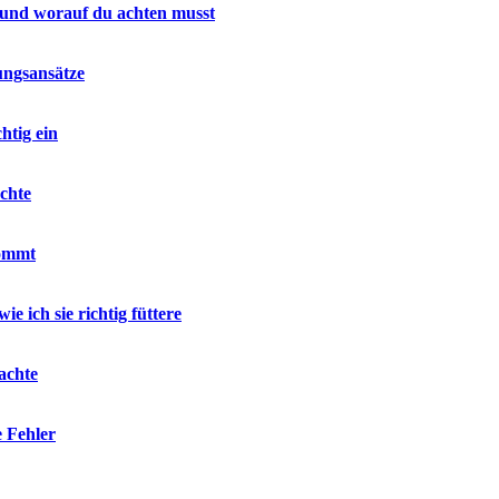
 und worauf du achten musst
ungsansätze
htig ein
chte
kommt
e ich sie richtig füttere
achte
e Fehler