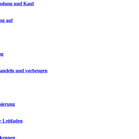
endung und Kauf
ng auf
ng
handeln und vorbeugen
sierung
r Leitfaden
rkennen