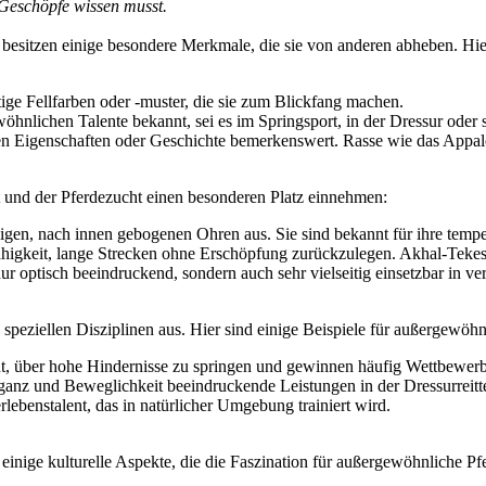
 Geschöpfe wissen musst.
e besitzen einige besondere Merkmale, die sie von anderen abheben. Hi
ige Fellfarben oder -muster, die sie zum Blickfang machen.
hnlichen Talente bekannt, sei es im Springsport, in der Dressur oder s
n Eigenschaften oder Geschichte bemerkenswert. Rasse wie das Appalo
st und der Pferdezucht einen besonderen Platz einnehmen:
ligen, nach innen gebogenen Ohren aus. Sie sind bekannt für ihre tempe
higkeit, lange Strecken ohne Erschöpfung zurückzulegen. Akhal-Tekes 
r optisch beeindruckend, sondern auch sehr vielseitig einsetzbar in ve
speziellen Disziplinen aus. Hier sind einige Beispiele für außergewöhn
t, über hohe Hindernisse zu springen und gewinnen häufig Wettbewerb
ganz und Beweglichkeit beeindruckende Leistungen in der Dressurreitt
ebenstalent, das in natürlicher Umgebung trainiert wird.
einige kulturelle Aspekte, die die Faszination für außergewöhnliche Pf