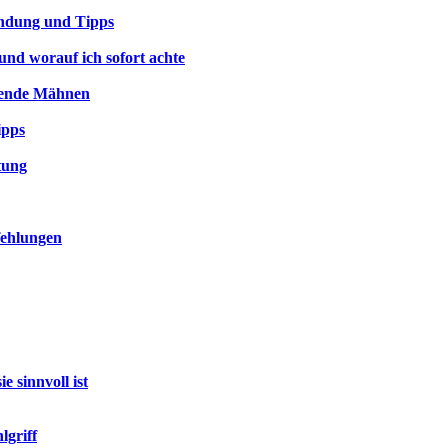
endung und Tipps
und worauf ich sofort achte
nzende Mähnen
ipps
tung
fehlungen
 sinnvoll ist
lgriff