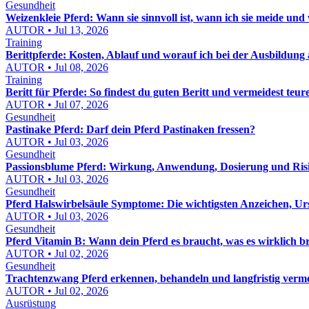
Gesundheit
Weizenkleie Pferd: Wann sie sinnvoll ist, wann ich sie meide und wi
AUTOR • Jul 13, 2026
Training
Berittpferde: Kosten, Ablauf und worauf ich bei der Ausbildung 
AUTOR • Jul 08, 2026
Training
Beritt für Pferde: So findest du guten Beritt und vermeidest teur
AUTOR • Jul 07, 2026
Gesundheit
Pastinake Pferd: Darf dein Pferd Pastinaken fressen?
AUTOR • Jul 03, 2026
Gesundheit
Passionsblume Pferd: Wirkung, Anwendung, Dosierung und Risik
AUTOR • Jul 03, 2026
Gesundheit
Pferd Halswirbelsäule Symptome: Die wichtigsten Anzeichen, Ur
AUTOR • Jul 03, 2026
Gesundheit
Pferd Vitamin B: Wann dein Pferd es braucht, was es wirklich b
AUTOR • Jul 02, 2026
Gesundheit
Trachtenzwang Pferd erkennen, behandeln und langfristig verm
AUTOR • Jul 02, 2026
Ausrüstung