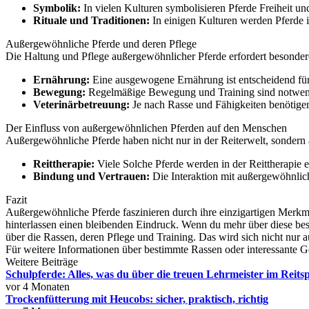
Symbolik:
In vielen Kulturen symbolisieren Pferde Freiheit un
Rituale und Traditionen:
In einigen Kulturen werden Pferde i
Außergewöhnliche Pferde und deren Pflege
Die Haltung und Pflege außergewöhnlicher Pferde erfordert besondere
Ernährung:
Eine ausgewogene Ernährung ist entscheidend für
Bewegung:
Regelmäßige Bewegung und Training sind notwendig
Veterinärbetreuung:
Je nach Rasse und Fähigkeiten benötigen
Der Einfluss von außergewöhnlichen Pferden auf den Menschen
Außergewöhnliche Pferde haben nicht nur in der Reiterwelt, sondern 
Reittherapie:
Viele Solche Pferde werden in der Reittherapie 
Bindung und Vertrauen:
Die Interaktion mit außergewöhnlic
Fazit
Außergewöhnliche Pferde faszinieren durch ihre einzigartigen Merkmale
hinterlassen einen bleibenden Eindruck. Wenn du mehr über diese bes
über die Rassen, deren Pflege und Training. Das wird sich nicht nur 
Für weitere Informationen über bestimmte Rassen oder interessante 
Weitere Beiträge
Schulpferde: Alles, was du über die treuen Lehrmeister im Reits
vor 4 Monaten
Trockenfütterung mit Heucobs: sicher, praktisch, richtig