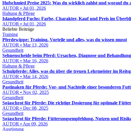
Hufschmied Preise 2025: Was du wirklich zahlst und worauf du 
AUTOR • Jul 01, 2026
Haltung & Pflege
Islandpferd Fuchs: Farbe, Charakter, Kauf und Preis im Überbl
AUTOR • Jul 01, 2026
Beliebte Beiträge
Training
Pferdewippe: Training, Vorteile und alles, was du wissen musst
AUTOR • Mar 13, 2026
Gesundheit
Sehnenscheide beim Pferd: Ursachen, Diagnose und Behandlun
AUTOR • Mar 16, 2026
Haltung & Pflege
Schulpferde: Alles, was du über die treuen Lehrmeister im Reits
AUTOR • Mar 14, 2026
Gesundheit
Pastinaken für Pferde: Vor- und Nachteile einer besonderen Fut
AUTOR • Nov 02, 2025
Gesundheit
Sojaschrot für Pferde: Die richtige Dosierung für optimale Fütte
AUTOR • Dec 08, 2025
Gesundheit
Sojaschrot für Pferde: Fütterungsempfehlung, Nutzen und Risik
AUTOR • Apr 09, 2026
Ausrüstung