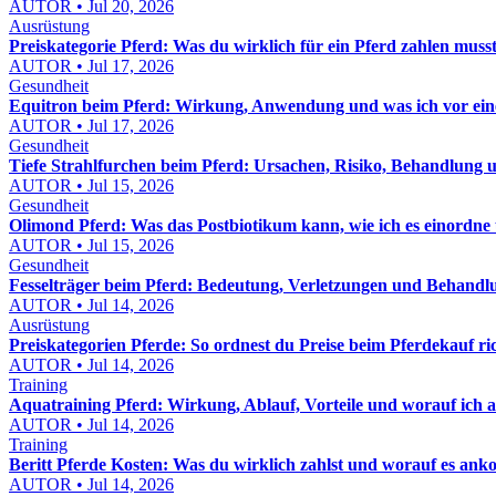
AUTOR • Jul 20, 2026
Ausrüstung
Preiskategorie Pferd: Was du wirklich für ein Pferd zahlen muss
AUTOR • Jul 17, 2026
Gesundheit
Equitron beim Pferd: Wirkung, Anwendung und was ich vor eine
AUTOR • Jul 17, 2026
Gesundheit
Tiefe Strahlfurchen beim Pferd: Ursachen, Risiko, Behandlung u
AUTOR • Jul 15, 2026
Gesundheit
Olimond Pferd: Was das Postbiotikum kann, wie ich es einordne
AUTOR • Jul 15, 2026
Gesundheit
Fesselträger beim Pferd: Bedeutung, Verletzungen und Behandl
AUTOR • Jul 14, 2026
Ausrüstung
Preiskategorien Pferde: So ordnest du Preise beim Pferdekauf ric
AUTOR • Jul 14, 2026
Training
Aquatraining Pferd: Wirkung, Ablauf, Vorteile und worauf ich a
AUTOR • Jul 14, 2026
Training
Beritt Pferde Kosten: Was du wirklich zahlst und worauf es an
AUTOR • Jul 14, 2026