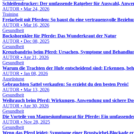
Schleifendrucker: Der umfassende Ratgeber für Auswahl, Anw
AUTOR • Mar 24, 2026
Training
Freiarbeit mit Pferden: So baust du eine vertrauensvolle Beziehu
AUTOR • Mar 16, 2026
Gesundheit
Bockshornklee für Pferde: Das Wunderkraut der Natur
AUTOR • Dec 08, 2025
Gesundheit
Kreuzbandriss beim Pferd: Ursachen, Symptome und Behandlu
AUTOR • Apr 21, 2026
Gesundheit
Warum die Trachten der Hufe entscheidend sind: Erkennen, be
AUTOR • Jan 08, 2026
Ausrüstung
Gebrauchten Sattel verkaufen: So erzielst du den besten Preis!
AUTOR • Mar 13, 2026
Gesundheit
Weihrauch beim Pferd: Wirkungen, Anwendung und sichere Do
AUTOR • Apr 30, 2026
Gesundheit
Die Vorteile von Magnesiumfumarat für Pferde: Ein umfassende
AUTOR • Nov 28, 2025
Gesundheit
Wenn das Pferd leidet: Symptome einer Brustwirbel-Blockade e