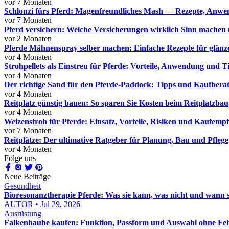
vor 7 Monaten
Schlonzi fürs Pferd: Magenfreundliches Mash — Rezepte, Anw
vor 7 Monaten
Pferd versichern: Welche Versicherungen wirklich Sinn machen 
vor 2 Monaten
Pferde Mähnenspray selber machen: Einfache Rezepte für glä
vor 4 Monaten
Strohpellets als Einstreu für Pferde: Vorteile, Anwendung und T
vor 4 Monaten
Der richtige Sand für den Pferde-Paddock: Tipps und Kaufbera
vor 4 Monaten
Reitplatz günstig bauen: So sparen Sie Kosten beim Reitplatzbau
vor 4 Monaten
Weizenstroh für Pferde: Einsatz, Vorteile, Risiken und Kaufemp
vor 7 Monaten
Reitplätze: Der ultimative Ratgeber für Planung, Bau und Pflege
vor 4 Monaten
Folge uns
Neue Beiträge
Gesundheit
Bioresonanztherapie Pferde: Was sie kann, was nicht und wann sie
AUTOR • Jul 29, 2026
Ausrüstung
Falkenhaube kaufen: Funktion, Passform und Auswahl ohne Feh