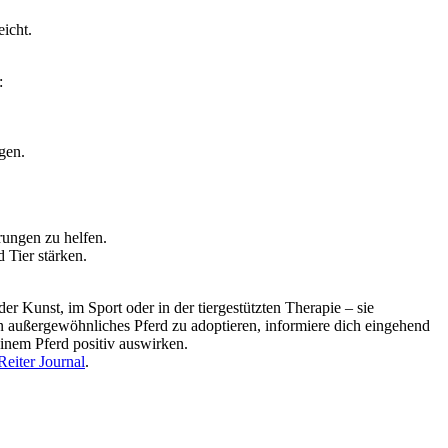
icht.
:
gen.
rungen zu helfen.
Tier stärken.
r Kunst, im Sport oder in der tiergestützten Therapie – sie
n außergewöhnliches Pferd zu adoptieren, informiere dich eingehend
einem Pferd positiv auswirken.
Reiter Journal
.