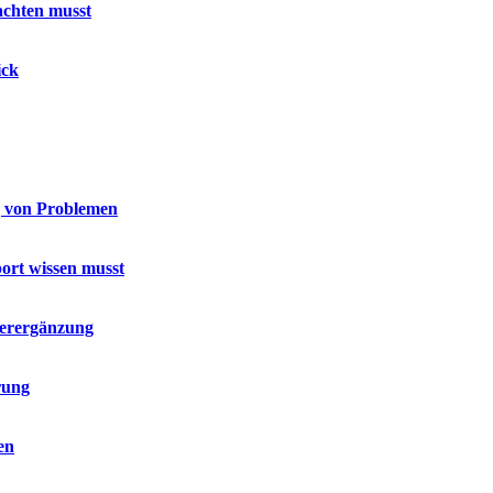
achten musst
ick
g von Problemen
port wissen musst
terergänzung
rung
en