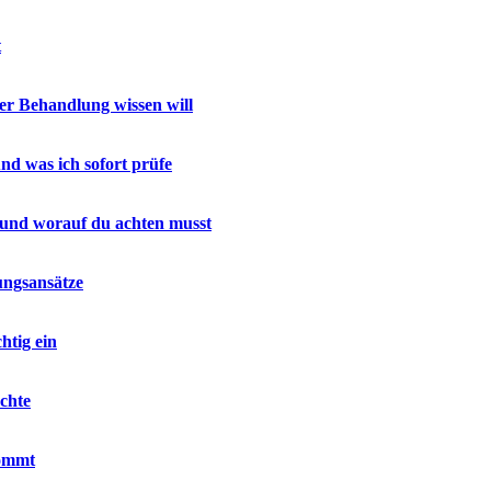
t
r Behandlung wissen will
nd was ich sofort prüfe
 und worauf du achten musst
ungsansätze
htig ein
chte
kommt