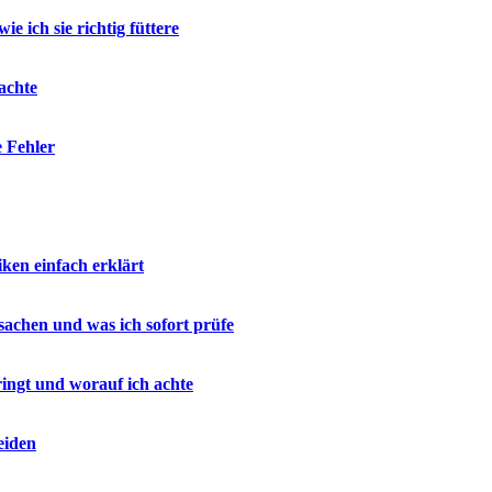
e ich sie richtig füttere
achte
e Fehler
en einfach erklärt
sachen und was ich sofort prüfe
ringt und worauf ich achte
eiden