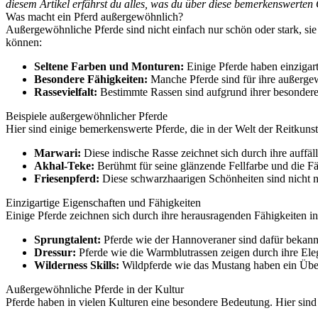
diesem Artikel erfährst du alles, was du über diese bemerkenswerten
Was macht ein Pferd außergewöhnlich?
Außergewöhnliche Pferde sind nicht einfach nur schön oder stark, si
können:
Seltene Farben und Monturen:
Einige Pferde haben einzigart
Besondere Fähigkeiten:
Manche Pferde sind für ihre außergewö
Rassevielfalt:
Bestimmte Rassen sind aufgrund ihrer besondere
Beispiele außergewöhnlicher Pferde
Hier sind einige bemerkenswerte Pferde, die in der Welt der Reitkun
Marwari:
Diese indische Rasse zeichnet sich durch ihre auffäl
Akhal-Teke:
Berühmt für seine glänzende Fellfarbe und die Fä
Friesenpferd:
Diese schwarzhaarigen Schönheiten sind nicht nu
Einzigartige Eigenschaften und Fähigkeiten
Einige Pferde zeichnen sich durch ihre herausragenden Fähigkeiten in 
Sprungtalent:
Pferde wie der Hannoveraner sind dafür bekann
Dressur:
Pferde wie die Warmblutrassen zeigen durch ihre Ele
Wilderness Skills:
Wildpferde wie das Mustang haben ein Überl
Außergewöhnliche Pferde in der Kultur
Pferde haben in vielen Kulturen eine besondere Bedeutung. Hier sind 