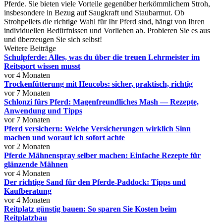
Pferde. Sie bieten viele Vorteile gegenüber herkömmlichem Stroh,
insbesondere in Bezug auf Saugkraft und Staubarmut. Ob
Strohpellets die richtige Wahl für Ihr Pferd sind, hängt von Ihren
individuellen Bedürfnissen und Vorlieben ab. Probieren Sie es aus
und überzeugen Sie sich selbst!
Weitere Beiträge
Schulpferde: Alles, was du über die treuen Lehrmeister im
Reitsport wissen musst
vor 4 Monaten
Trockenfütterung mit Heucobs: sicher, praktisch, richtig
vor 7 Monaten
Schlonzi fürs Pferd: Magenfreundliches Mash — Rezepte,
Anwendung und Tipps
vor 7 Monaten
Pferd versichern: Welche Versicherungen wirklich Sinn
machen und worauf ich sofort achte
vor 2 Monaten
Pferde Mähnenspray selber machen: Einfache Rezepte für
glänzende Mähnen
vor 4 Monaten
Der richtige Sand für den Pferde-Paddock: Tipps und
Kaufberatung
vor 4 Monaten
Reitplatz günstig bauen: So sparen Sie Kosten beim
Reitplatzbau