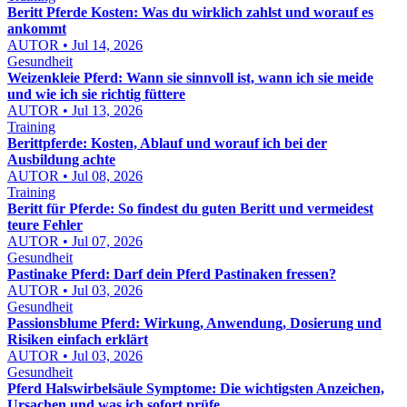
Beritt Pferde Kosten: Was du wirklich zahlst und worauf es
ankommt
AUTOR • Jul 14, 2026
Gesundheit
Weizenkleie Pferd: Wann sie sinnvoll ist, wann ich sie meide
und wie ich sie richtig füttere
AUTOR • Jul 13, 2026
Training
Berittpferde: Kosten, Ablauf und worauf ich bei der
Ausbildung achte
AUTOR • Jul 08, 2026
Training
Beritt für Pferde: So findest du guten Beritt und vermeidest
teure Fehler
AUTOR • Jul 07, 2026
Gesundheit
Pastinake Pferd: Darf dein Pferd Pastinaken fressen?
AUTOR • Jul 03, 2026
Gesundheit
Passionsblume Pferd: Wirkung, Anwendung, Dosierung und
Risiken einfach erklärt
AUTOR • Jul 03, 2026
Gesundheit
Pferd Halswirbelsäule Symptome: Die wichtigsten Anzeichen,
Ursachen und was ich sofort prüfe