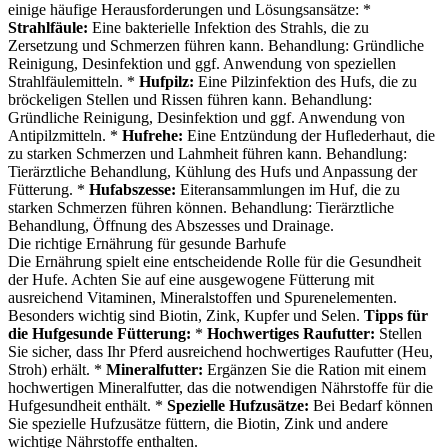
einige häufige Herausforderungen und Lösungsansätze: *
Strahlfäule:
Eine bakterielle Infektion des Strahls, die zu
Zersetzung und Schmerzen führen kann. Behandlung: Gründliche
Reinigung, Desinfektion und ggf. Anwendung von speziellen
Strahlfäulemitteln. *
Hufpilz:
Eine Pilzinfektion des Hufs, die zu
bröckeligen Stellen und Rissen führen kann. Behandlung:
Gründliche Reinigung, Desinfektion und ggf. Anwendung von
Antipilzmitteln. *
Hufrehe:
Eine Entzündung der Huflederhaut, die
zu starken Schmerzen und Lahmheit führen kann. Behandlung:
Tierärztliche Behandlung, Kühlung des Hufs und Anpassung der
Fütterung. *
Hufabszesse:
Eiteransammlungen im Huf, die zu
starken Schmerzen führen können. Behandlung: Tierärztliche
Behandlung, Öffnung des Abszesses und Drainage.
Die richtige Ernährung für gesunde Barhufe
Die Ernährung spielt eine entscheidende Rolle für die Gesundheit
der Hufe. Achten Sie auf eine ausgewogene Fütterung mit
ausreichend Vitaminen, Mineralstoffen und Spurenelementen.
Besonders wichtig sind Biotin, Zink, Kupfer und Selen.
Tipps für
die Hufgesunde Fütterung:
*
Hochwertiges Raufutter:
Stellen
Sie sicher, dass Ihr Pferd ausreichend hochwertiges Raufutter (Heu,
Stroh) erhält. *
Mineralfutter:
Ergänzen Sie die Ration mit einem
hochwertigen Mineralfutter, das die notwendigen Nährstoffe für die
Hufgesundheit enthält. *
Spezielle Hufzusätze:
Bei Bedarf können
Sie spezielle Hufzusätze füttern, die Biotin, Zink und andere
wichtige Nährstoffe enthalten.