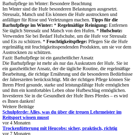
Barhufpflege im Winter: Besondere Beachtung
Im Winter sind die Hufe besonderen Belastungen ausgesetzt.
Streusalz, Matsch und Eis können die Hufe austrocknen und
anfälliger für Risse und Verletzungen machen.
Tipps für die
Barhufpflege im Winter:
*
Regelmäßige Reinigung:
Entfernen
Sie täglich Streusalz und Matsch von den Hufen. *
Hufschutz:
Verwenden Sie bei Bedarf Hufschuhe, um die Hufe vor Streusalz
und Eis zu schützen. *
Feuchtigkeitspflege:
Pflegen Sie die Hufe
regelmäßig mit feuchtigkeitsspendenden Produkten, um sie vor dem
Austrocknen zu schützen.
Fazit: Barhufpflege ist ein ganzheitlicher Ansatz
Die Barhufpflege ist mehr als nur das Auskratzen der Hufe. Sie ist
ein ganzheitlicher Ansatz, der die tägliche Routine, die regelmäßige
Bearbeitung, die richtige Ernährung und die besonderen Bedürfnisse
der Jahreszeiten berücksichtigt. Mit der richtigen Pflege können Sie
Ihrem Pferd gesunde, starke und leistungsfähige Hufe ermöglichen
und ihm ein komfortables Leben ohne Hufbeschlag ermöglichen.
Investieren Sie in die Gesundheit der Hufe Ihres Pferdes – es wird
es Ihnen danken!
Weitere Beiträge
Schulpferde: Alles, was du über die treuen Lehrmeister im
Reitsport wissen musst
vor 4 Monaten
Trockenfütterung mit Heucobs: sicher, praktisch, richtig
vor 7 Monaten