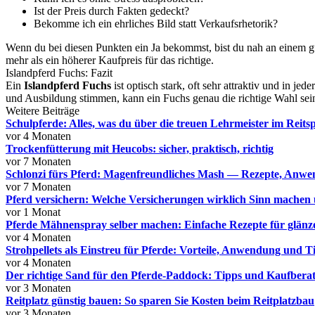
Ist der Preis durch Fakten gedeckt?
Bekomme ich ein ehrliches Bild statt Verkaufsrhetorik?
Wenn du bei diesen Punkten ein Ja bekommst, bist du nah an einem gu
mehr als ein höherer Kaufpreis für das richtige.
Islandpferd Fuchs: Fazit
Ein
Islandpferd Fuchs
ist optisch stark, oft sehr attraktiv und in j
und Ausbildung stimmen, kann ein Fuchs genau die richtige Wahl sein.
Weitere Beiträge
Schulpferde: Alles, was du über die treuen Lehrmeister im Reits
vor 4 Monaten
Trockenfütterung mit Heucobs: sicher, praktisch, richtig
vor 7 Monaten
Schlonzi fürs Pferd: Magenfreundliches Mash — Rezepte, Anw
vor 7 Monaten
Pferd versichern: Welche Versicherungen wirklich Sinn machen 
vor 1 Monat
Pferde Mähnenspray selber machen: Einfache Rezepte für glä
vor 4 Monaten
Strohpellets als Einstreu für Pferde: Vorteile, Anwendung und T
vor 4 Monaten
Der richtige Sand für den Pferde-Paddock: Tipps und Kaufbera
vor 3 Monaten
Reitplatz günstig bauen: So sparen Sie Kosten beim Reitplatzbau
vor 3 Monaten