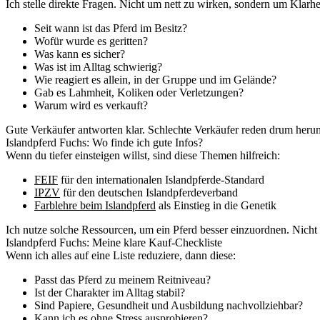
Ich stelle direkte Fragen. Nicht um nett zu wirken, sondern um Klar
Seit wann ist das Pferd im Besitz?
Wofür wurde es geritten?
Was kann es sicher?
Was ist im Alltag schwierig?
Wie reagiert es allein, in der Gruppe und im Gelände?
Gab es Lahmheit, Koliken oder Verletzungen?
Warum wird es verkauft?
Gute Verkäufer antworten klar. Schlechte Verkäufer reden drum herum
Islandpferd Fuchs: Wo finde ich gute Infos?
Wenn du tiefer einsteigen willst, sind diese Themen hilfreich:
FEIF
für den internationalen Islandpferde-Standard
IPZV
für den deutschen Islandpferdeverband
Farblehre beim Islandpferd
als Einstieg in die Genetik
Ich nutze solche Ressourcen, um ein Pferd besser einzuordnen. Nicht
Islandpferd Fuchs: Meine klare Kauf-Checkliste
Wenn ich alles auf eine Liste reduziere, dann diese:
Passt das Pferd zu meinem Reitniveau?
Ist der Charakter im Alltag stabil?
Sind Papiere, Gesundheit und Ausbildung nachvollziehbar?
Kann ich es ohne Stress ausprobieren?