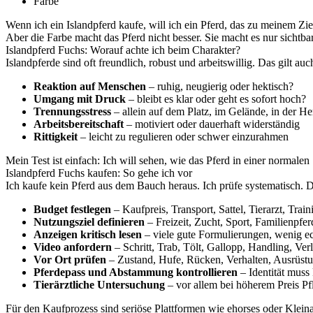
Farbe
Wenn ich ein Islandpferd kaufe, will ich ein Pferd, das zu meinem Ziel
Aber die Farbe macht das Pferd nicht besser. Sie macht es nur sichtbar
Islandpferd Fuchs: Worauf achte ich beim Charakter?
Islandpferde sind oft freundlich, robust und arbeitswillig. Das gilt a
Reaktion auf Menschen
– ruhig, neugierig oder hektisch?
Umgang mit Druck
– bleibt es klar oder geht es sofort hoch?
Trennungsstress
– allein auf dem Platz, im Gelände, in der He
Arbeitsbereitschaft
– motiviert oder dauerhaft widerständig
Rittigkeit
– leicht zu regulieren oder schwer einzurahmen
Mein Test ist einfach: Ich will sehen, wie das Pferd in einer normale
Islandpferd Fuchs kaufen: So gehe ich vor
Ich kaufe kein Pferd aus dem Bauch heraus. Ich prüfe systematisch. 
Budget festlegen
– Kaufpreis, Transport, Sattel, Tierarzt, Train
Nutzungsziel definieren
– Freizeit, Zucht, Sport, Familienpfer
Anzeigen kritisch lesen
– viele gute Formulierungen, wenig ec
Video anfordern
– Schritt, Trab, Tölt, Gallopp, Handling, Ver
Vor Ort prüfen
– Zustand, Hufe, Rücken, Verhalten, Ausrüst
Pferdepass und Abstammung kontrollieren
– Identität muss 
Tierärztliche Untersuchung
– vor allem bei höherem Preis Pfl
Für den Kaufprozess sind seriöse Plattformen wie
ehorses
oder
Klein