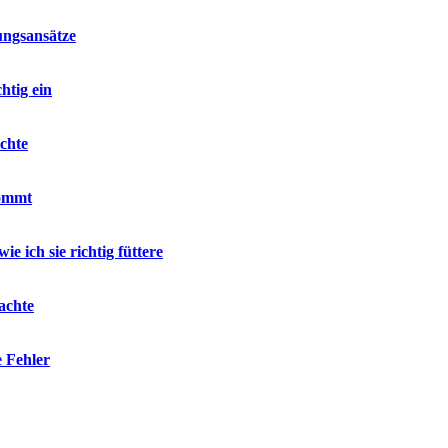
ungsansätze
htig ein
chte
kommt
e ich sie richtig füttere
achte
e Fehler