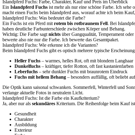
Islandpferd Fuchs: Farbe, Charakter, Kauf und Preis im Überblick
Ein
Islandpferd Fuchs
ist mehr als nur eine schöne Farbe. Ich sehe
macht einen Fuchs beim Islandpferd aus, worauf achte ich beim Kauf,
Islandpferd Fuchs: Was bedeutet die Farbe?
Ein Fuchs ist ein Pferd mit
rotem bis rotbraunem Fell
. Bei Islandpf
haben deutliche Farbunterschiede zwischen Körper und Behang.
Wichtig: Die Farbe sagt
nichts
über Gangqualität, Temperament oder G
bewerte also nie nur die Farbe. Ich bewerte das Gesamtpaket.
Islandpferd Fuchs: Wie erkenne ich die Varianten?
Beim Islandpferd Fuchs gibt es optisch mehrere typische Erscheinung
Heller Fuchs
– warmes, helles Rot, oft mit blondem Langhaar
Dunkelfuchs
– kräftiger, tiefer Rotton, oft fast kastanienfarben
Leberfuchs
– sehr dunkler Fuchs mit braunrotem Eindruck
Fuchs mit hellem Behang
– besonders auffällig, oft beliebt au
Die Optik kann saisonal schwanken. Sommerfell, Winterfell und Sonnen
verlange aktuelle Fotos in neutralem Licht.
Islandpferd Fuchs: Ist die Farbe ein Kaufkriterium?
Ja, aber nur als
sekundäres
Kriterium. Die Reihenfolge beim Kauf ist
Gesundheit
Charakter
Ausbildung
Exterieur