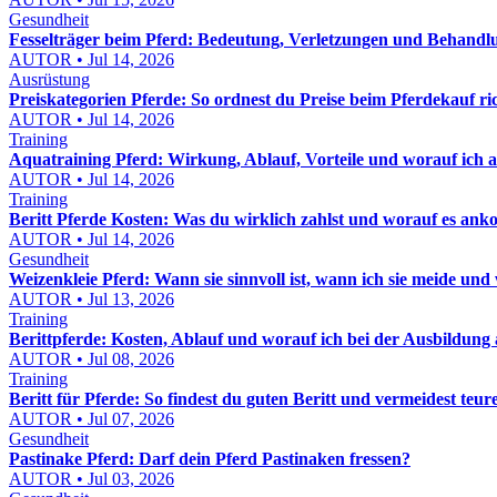
Gesundheit
Fesselträger beim Pferd: Bedeutung, Verletzungen und Behandl
AUTOR • Jul 14, 2026
Ausrüstung
Preiskategorien Pferde: So ordnest du Preise beim Pferdekauf ric
AUTOR • Jul 14, 2026
Training
Aquatraining Pferd: Wirkung, Ablauf, Vorteile und worauf ich a
AUTOR • Jul 14, 2026
Training
Beritt Pferde Kosten: Was du wirklich zahlst und worauf es an
AUTOR • Jul 14, 2026
Gesundheit
Weizenkleie Pferd: Wann sie sinnvoll ist, wann ich sie meide und wi
AUTOR • Jul 13, 2026
Training
Berittpferde: Kosten, Ablauf und worauf ich bei der Ausbildung 
AUTOR • Jul 08, 2026
Training
Beritt für Pferde: So findest du guten Beritt und vermeidest teur
AUTOR • Jul 07, 2026
Gesundheit
Pastinake Pferd: Darf dein Pferd Pastinaken fressen?
AUTOR • Jul 03, 2026