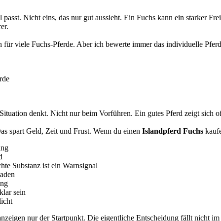
 passt. Nicht eins, das nur gut aussieht. Ein Fuchs kann ein starker Frei
er.
uch für viele Fuchs-Pferde. Aber ich bewerte immer das individuelle Pfer
rde
n Situation denkt. Nicht nur beim Vorführen. Ein gutes Pferd zeigt sich 
Das spart Geld, Zeit und Frust. Wenn du einen
Islandpferd Fuchs
kaufe
ing
d
hte Substanz ist ein Warnsignal
laden
ung
klar sein
icht
anzeigen
nur der Startpunkt. Die eigentliche Entscheidung fällt nicht i