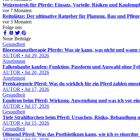
Weizenstroh für Pferde: Einsatz, Vorteile, Risiken und Kaufemp
vor 7 Monaten
Reitplätze: Der ultimative Ratgeber für Planung, Bau und Pflege
vor 3 Monaten
Folge uns
Neue Beiträge
Gesundheit
Bioresonanztherapie Pferde: Was sie kann, was nicht und wann sie
AUTOR • Jul 29, 2026
Ausrüstung
Falkenhaube kaufen: Funktion, Passform und Auswahl ohne Feh
AUTOR • Jul 20, 2026
Ausrüstung
Preiskategorie Pferd: Was du wirklich für ein Pferd zahlen muss
AUTOR • Jul 17, 2026
Gesundheit
Equitron beim Pferd: Wirkung, Anwendung und was ich vor eine
AUTOR • Jul 17, 2026
Gesundheit
Tiefe Strahlfurchen beim Pferd: Ursachen, Risiko, Behandlung u
AUTOR • Jul 15, 2026
Gesundheit
Olimond Pferd: Was das Postbiotikum kann, wie ich es einordne
AUTOR • Jul 15, 2026