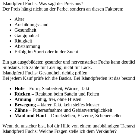
Islandpferd Fuchs: Was sagt der Preis aus?
Der Preis hängt nicht an der Farbe, sondern an diesen Faktoren:
Alter
Ausbildungsstand
Gesundheit
Gangqualität
Rittigkeit
Abstammung
Erfolg im Sport oder in der Zucht
Ein gut ausgebildeter, gesunder und nervenstarker Fuchs kann deutlich 
Substanz. Ich zahle für Lösung, nicht für Lack.
Islandpferd Fuchs: Gesundheit richtig prüfen
Bei jedem Kauf prüfe ich die Basics. Bei Islandpferden ist das beson
Hufe
– Form, Sauberkeit, Wärme, Takt
Rücken
– Reaktion beim Satteln und Reiten
Atmung
– ruhig, frei, ohne Husten
Bewegung
– klarer Takt, kein steifes Muster
Zähne
– Futteraufnahme und Gebissverträglichkeit
Maul und Haut
– Druckstellen, Ekzeme, Scheuerstellen
Wenn du unsicher bist, hol dir Hilfe von einem unabhängigen Tierarzt
Islandpferd Fuchs: Welche Fragen stelle ich dem Verkäufer?