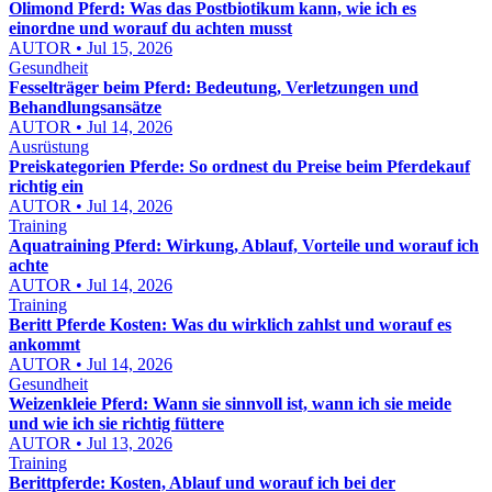
Olimond Pferd: Was das Postbiotikum kann, wie ich es
einordne und worauf du achten musst
AUTOR • Jul 15, 2026
Gesundheit
Fesselträger beim Pferd: Bedeutung, Verletzungen und
Behandlungsansätze
AUTOR • Jul 14, 2026
Ausrüstung
Preiskategorien Pferde: So ordnest du Preise beim Pferdekauf
richtig ein
AUTOR • Jul 14, 2026
Training
Aquatraining Pferd: Wirkung, Ablauf, Vorteile und worauf ich
achte
AUTOR • Jul 14, 2026
Training
Beritt Pferde Kosten: Was du wirklich zahlst und worauf es
ankommt
AUTOR • Jul 14, 2026
Gesundheit
Weizenkleie Pferd: Wann sie sinnvoll ist, wann ich sie meide
und wie ich sie richtig füttere
AUTOR • Jul 13, 2026
Training
Berittpferde: Kosten, Ablauf und worauf ich bei der