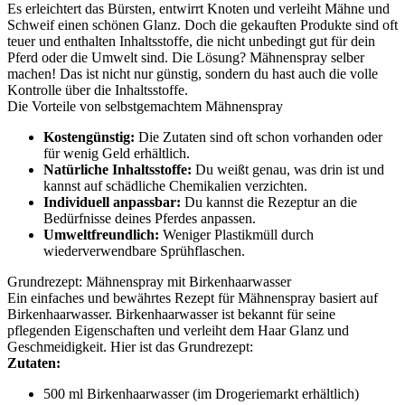
Es erleichtert das Bürsten, entwirrt Knoten und verleiht Mähne und
Schweif einen schönen Glanz. Doch die gekauften Produkte sind oft
teuer und enthalten Inhaltsstoffe, die nicht unbedingt gut für dein
Pferd oder die Umwelt sind. Die Lösung? Mähnenspray selber
machen! Das ist nicht nur günstig, sondern du hast auch die volle
Kontrolle über die Inhaltsstoffe.
Die Vorteile von selbstgemachtem Mähnenspray
Kostengünstig:
Die Zutaten sind oft schon vorhanden oder
für wenig Geld erhältlich.
Natürliche Inhaltsstoffe:
Du weißt genau, was drin ist und
kannst auf schädliche Chemikalien verzichten.
Individuell anpassbar:
Du kannst die Rezeptur an die
Bedürfnisse deines Pferdes anpassen.
Umweltfreundlich:
Weniger Plastikmüll durch
wiederverwendbare Sprühflaschen.
Grundrezept: Mähnenspray mit Birkenhaarwasser
Ein einfaches und bewährtes Rezept für Mähnenspray basiert auf
Birkenhaarwasser. Birkenhaarwasser ist bekannt für seine
pflegenden Eigenschaften und verleiht dem Haar Glanz und
Geschmeidigkeit. Hier ist das Grundrezept:
Zutaten:
500 ml Birkenhaarwasser (im Drogeriemarkt erhältlich)