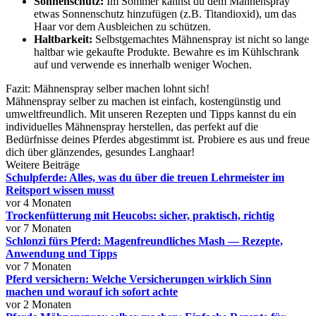
Sonnenschutz:
Im Sommer kannst du dem Mähnenspray
etwas Sonnenschutz hinzufügen (z.B. Titandioxid), um das
Haar vor dem Ausbleichen zu schützen.
Haltbarkeit:
Selbstgemachtes Mähnenspray ist nicht so lange
haltbar wie gekaufte Produkte. Bewahre es im Kühlschrank
auf und verwende es innerhalb weniger Wochen.
Fazit: Mähnenspray selber machen lohnt sich!
Mähnenspray selber zu machen ist einfach, kostengünstig und
umweltfreundlich. Mit unseren Rezepten und Tipps kannst du ein
individuelles Mähnenspray herstellen, das perfekt auf die
Bedürfnisse deines Pferdes abgestimmt ist. Probiere es aus und freue
dich über glänzendes, gesundes Langhaar!
Weitere Beiträge
Schulpferde: Alles, was du über die treuen Lehrmeister im
Reitsport wissen musst
vor 4 Monaten
Trockenfütterung mit Heucobs: sicher, praktisch, richtig
vor 7 Monaten
Schlonzi fürs Pferd: Magenfreundliches Mash — Rezepte,
Anwendung und Tipps
vor 7 Monaten
Pferd versichern: Welche Versicherungen wirklich Sinn
machen und worauf ich sofort achte
vor 2 Monaten