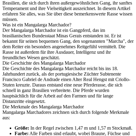
Brasilien, die sich durch ihren außergewöhnlichen Gang, ihr sanftes
Temperament und ihre Vielseitigkeit auszeichnet. In diesem Artikel
erfahren Sie alles, was Sie über diese bemerkenswerte Rasse wissen
müssen.
Was ist ein Mangalarga Marchador?
Der Mangalarga Marchador ist ein Gangpferd, das im
brasilianischen Bundesstaat Minas Gerais entstanden ist. Er ist
bekannt für seinen bequemen Gang, den sogenannten "Marcha", der
dem Reiter ein besonders angenehmes Reitgefühl vermittelt. Die
Rasse ist außerdem für ihre Ausdauer, Intelligenz und ihr
freundliches Wesen geschätzt.
Die Geschichte des Mangalarga Marchador
Die Geschichte des Mangalarga Marchador reicht bis ins 18.
Jahrhundert zurück, als der portugiesische Züchter Subtenente
Francisco Gabriel de Andrade einen Alter Real Hengst mit Criollo-
Stuten kreuzte. Daraus entstand eine neue Pferderasse, die sich
schnell in ganz Brasilien verbreitete. Die Pferde wurden
hauptsächlich für die Arbeit auf den Farmen und für lange
Distanzritte eingesetzt.
Die Merkmale des Mangalarga Marchador
Mangalarga Marchadores zeichnen sich durch folgende Merkmale
aus:
Größe:
In der Regel zwischen 1,47 m und 1,57 m Stockmaß.
Farbe:
Alle Farben sind erlaubt, wobei Braune, Füchse und