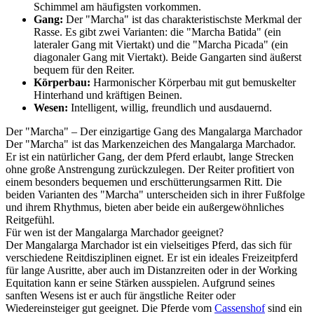
Schimmel am häufigsten vorkommen.
Gang:
Der "Marcha" ist das charakteristischste Merkmal der
Rasse. Es gibt zwei Varianten: die "Marcha Batida" (ein
lateraler Gang mit Viertakt) und die "Marcha Picada" (ein
diagonaler Gang mit Viertakt). Beide Gangarten sind äußerst
bequem für den Reiter.
Körperbau:
Harmonischer Körperbau mit gut bemuskelter
Hinterhand und kräftigen Beinen.
Wesen:
Intelligent, willig, freundlich und ausdauernd.
Der "Marcha" – Der einzigartige Gang des Mangalarga Marchador
Der "Marcha" ist das Markenzeichen des Mangalarga Marchador.
Er ist ein natürlicher Gang, der dem Pferd erlaubt, lange Strecken
ohne große Anstrengung zurückzulegen. Der Reiter profitiert von
einem besonders bequemen und erschütterungsarmen Ritt. Die
beiden Varianten des "Marcha" unterscheiden sich in ihrer Fußfolge
und ihrem Rhythmus, bieten aber beide ein außergewöhnliches
Reitgefühl.
Für wen ist der Mangalarga Marchador geeignet?
Der Mangalarga Marchador ist ein vielseitiges Pferd, das sich für
verschiedene Reitdisziplinen eignet. Er ist ein ideales Freizeitpferd
für lange Ausritte, aber auch im Distanzreiten oder in der Working
Equitation kann er seine Stärken ausspielen. Aufgrund seines
sanften Wesens ist er auch für ängstliche Reiter oder
Wiedereinsteiger gut geeignet. Die Pferde vom
Cassenshof
sind ein