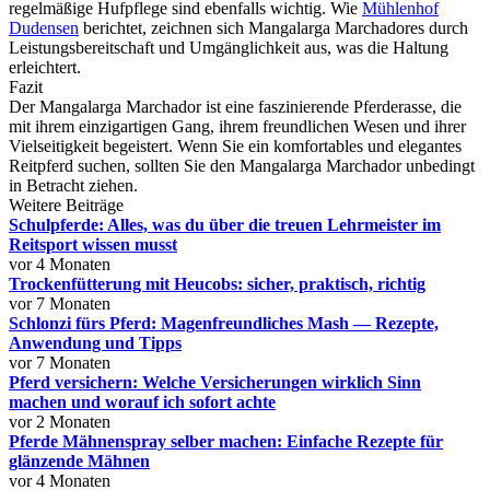
regelmäßige Hufpflege sind ebenfalls wichtig. Wie
Mühlenhof
Dudensen
berichtet, zeichnen sich Mangalarga Marchadores durch
Leistungsbereitschaft und Umgänglichkeit aus, was die Haltung
erleichtert.
Fazit
Der Mangalarga Marchador ist eine faszinierende Pferderasse, die
mit ihrem einzigartigen Gang, ihrem freundlichen Wesen und ihrer
Vielseitigkeit begeistert. Wenn Sie ein komfortables und elegantes
Reitpferd suchen, sollten Sie den Mangalarga Marchador unbedingt
in Betracht ziehen.
Weitere Beiträge
Schulpferde: Alles, was du über die treuen Lehrmeister im
Reitsport wissen musst
vor 4 Monaten
Trockenfütterung mit Heucobs: sicher, praktisch, richtig
vor 7 Monaten
Schlonzi fürs Pferd: Magenfreundliches Mash — Rezepte,
Anwendung und Tipps
vor 7 Monaten
Pferd versichern: Welche Versicherungen wirklich Sinn
machen und worauf ich sofort achte
vor 2 Monaten
Pferde Mähnenspray selber machen: Einfache Rezepte für
glänzende Mähnen
vor 4 Monaten