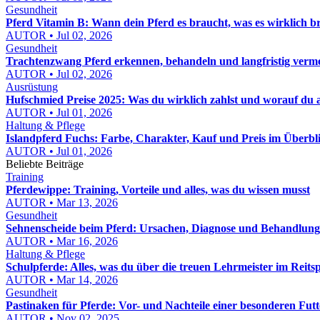
Gesundheit
Pferd Vitamin B: Wann dein Pferd es braucht, was es wirklich b
AUTOR • Jul 02, 2026
Gesundheit
Trachtenzwang Pferd erkennen, behandeln und langfristig verm
AUTOR • Jul 02, 2026
Ausrüstung
Hufschmied Preise 2025: Was du wirklich zahlst und worauf du 
AUTOR • Jul 01, 2026
Haltung & Pflege
Islandpferd Fuchs: Farbe, Charakter, Kauf und Preis im Überbl
AUTOR • Jul 01, 2026
Beliebte Beiträge
Training
Pferdewippe: Training, Vorteile und alles, was du wissen musst
AUTOR • Mar 13, 2026
Gesundheit
Sehnenscheide beim Pferd: Ursachen, Diagnose und Behandlun
AUTOR • Mar 16, 2026
Haltung & Pflege
Schulpferde: Alles, was du über die treuen Lehrmeister im Reits
AUTOR • Mar 14, 2026
Gesundheit
Pastinaken für Pferde: Vor- und Nachteile einer besonderen Fut
AUTOR • Nov 02, 2025