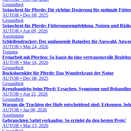
Gesundheit
Sojaschrot für Pferde: Die richtige Dosierung für optimale Fütte
AUTOR • Dec 08, 2025
Gesundheit
Sojaschrot für Pferde: Fütterungsempfehlung, Nutzen und Risik
AUTOR • Apr 09, 2026
Ausrüstung
Schleifendrucker: Der umfassende Ratgeber für Auswahl, Anw
AUTOR • Mar 24, 2026
Training
Freiarbeit mit Pferden: So baust du eine vertrauensvolle Beziehu
AUTOR • Mar 16, 2026
Gesundheit
Bockshornklee für Pferde: Das Wunderkraut der Natur
AUTOR • Dec 08, 2025
Gesundheit
Kreuzbandriss beim Pferd: Ursachen, Symptome und Behandlu
AUTOR • Apr 21, 2026
Gesundheit
Warum die Trachten der Hufe entscheidend sind: Erkennen, be
AUTOR • Jan 08, 2026
Ausrüstung
Gebrauchten Sattel verkaufen: So erzielst du den besten Preis!
AUTOR • Mar 13, 2026
Gesundheit