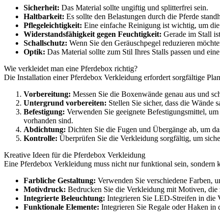
Sicherheit:
Das Material sollte ungiftig und splitterfrei sein.
Haltbarkeit:
Es sollte den Belastungen durch die Pferde standh
Pflegeleichtigkeit:
Eine einfache Reinigung ist wichtig, um die
Widerstandsfähigkeit gegen Feuchtigkeit:
Gerade im Stall ist
Schallschutz:
Wenn Sie den Geräuschpegel reduzieren möchten,
Optik:
Das Material sollte zum Stil Ihres Stalls passen und e
Wie verkleidet man eine Pferdebox richtig?
Die Installation einer Pferdebox Verkleidung erfordert sorgfältige Pl
Vorbereitung:
Messen Sie die Boxenwände genau aus und schne
Untergrund vorbereiten:
Stellen Sie sicher, dass die Wände s
Befestigung:
Verwenden Sie geeignete Befestigungsmittel, um 
vorhanden sind.
Abdichtung:
Dichten Sie die Fugen und Übergänge ab, um das
Kontrolle:
Überprüfen Sie die Verkleidung sorgfältig, um sicherzu
Kreative Ideen für die Pferdebox Verkleidung
Eine Pferdebox Verkleidung muss nicht nur funktional sein, sondern ka
Farbliche Gestaltung:
Verwenden Sie verschiedene Farben, um 
Motivdruck:
Bedrucken Sie die Verkleidung mit Motiven, die z
Integrierte Beleuchtung:
Integrieren Sie LED-Streifen in die
Funktionale Elemente:
Integrieren Sie Regale oder Haken in 