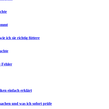
chte
kommt
e ich sie richtig füttere
achte
e Fehler
en einfach erklärt
sachen und was ich sofort prüfe