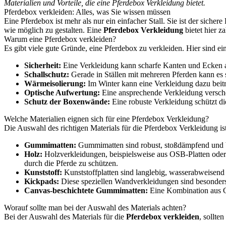
Materialien und Vorteile, die eine Pferdebox Verkleidung bietet.
Pferdebox verkleiden: Alles, was Sie wissen müssen
Eine Pferdebox ist mehr als nur ein einfacher Stall. Sie ist der sich
wie möglich zu gestalten. Eine
Pferdebox Verkleidung
bietet hier z
Warum eine Pferdebox verkleiden?
Es gibt viele gute Gründe, eine Pferdebox zu verkleiden. Hier sind ein
Sicherheit:
Eine Verkleidung kann scharfe Kanten und Ecken ab
Schallschutz:
Gerade in Ställen mit mehreren Pferden kann es 
Wärmeisolierung:
Im Winter kann eine Verkleidung dazu beit
Optische Aufwertung:
Eine ansprechende Verkleidung verschö
Schutz der Boxenwände:
Eine robuste Verkleidung schützt d
Welche Materialien eignen sich für eine Pferdebox Verkleidung?
Die Auswahl des richtigen Materials für die Pferdebox Verkleidung is
Gummimatten:
Gummimatten sind robust, stoßdämpfend und bie
Holz:
Holzverkleidungen, beispielsweise aus OSB-Platten oder B
durch die Pferde zu schützen.
Kunststoff:
Kunststoffplatten sind langlebig, wasserabweisend u
Kickpads:
Diese speziellen Wandverkleidungen sind besonders 
Canvas-beschichtete Gummimatten:
Eine Kombination aus G
Worauf sollte man bei der Auswahl des Materials achten?
Bei der Auswahl des Materials für die
Pferdebox verkleiden
, sollte