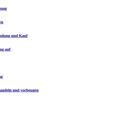
rung
en
endung und Kauf
ng auf
ng
handeln und vorbeugen