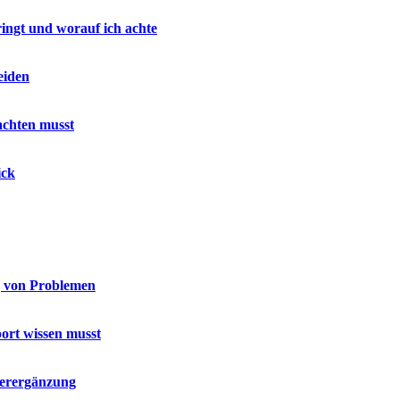
ringt und worauf ich achte
eiden
achten musst
ick
g von Problemen
port wissen musst
terergänzung