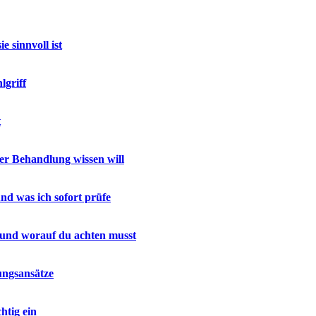
 sinnvoll ist
lgriff
t
r Behandlung wissen will
nd was ich sofort prüfe
 und worauf du achten musst
ungsansätze
htig ein