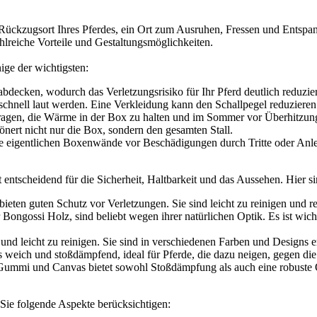
ere Rückzugsort Ihres Pferdes, ein Ort zum Ausruhen, Fressen und Entsp
ahlreiche Vorteile und Gestaltungsmöglichkeiten.
ige der wichtigsten:
decken, wodurch das Verletzungsrisiko für Ihr Pferd deutlich reduzier
schnell laut werden. Eine Verkleidung kann den Schallpegel reduziere
ragen, die Wärme in der Box zu halten und im Sommer vor Überhitzung
nert nicht nur die Box, sondern den gesamten Stall.
ie eigentlichen Boxenwände vor Beschädigungen durch Tritte oder Anle
t entscheidend für die Sicherheit, Haltbarkeit und das Aussehen. Hier s
ten guten Schutz vor Verletzungen. Sie sind leicht zu reinigen und r
ongossi Holz, sind beliebt wegen ihrer natürlichen Optik. Es ist wich
nd leicht zu reinigen. Sie sind in verschiedenen Farben und Designs er
weich und stoßdämpfend, ideal für Pferde, die dazu neigen, gegen die
ummi und Canvas bietet sowohl Stoßdämpfung als auch eine robuste 
n Sie folgende Aspekte berücksichtigen: