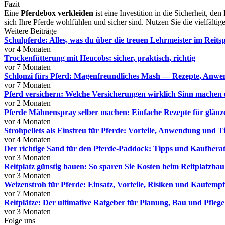
Fazit
Eine
Pferdebox verkleiden
ist eine Investition in die Sicherheit, de
sich Ihre Pferde wohlfühlen und sicher sind. Nutzen Sie die vielfälti
Weitere Beiträge
Schulpferde: Alles, was du über die treuen Lehrmeister im Reits
vor 4 Monaten
Trockenfütterung mit Heucobs: sicher, praktisch, richtig
vor 7 Monaten
Schlonzi fürs Pferd: Magenfreundliches Mash — Rezepte, Anw
vor 7 Monaten
Pferd versichern: Welche Versicherungen wirklich Sinn machen 
vor 2 Monaten
Pferde Mähnenspray selber machen: Einfache Rezepte für glä
vor 4 Monaten
Strohpellets als Einstreu für Pferde: Vorteile, Anwendung und T
vor 4 Monaten
Der richtige Sand für den Pferde-Paddock: Tipps und Kaufbera
vor 3 Monaten
Reitplatz günstig bauen: So sparen Sie Kosten beim Reitplatzbau
vor 3 Monaten
Weizenstroh für Pferde: Einsatz, Vorteile, Risiken und Kaufemp
vor 7 Monaten
Reitplätze: Der ultimative Ratgeber für Planung, Bau und Pflege
vor 3 Monaten
Folge uns