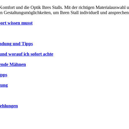
n Komfort und die Optik Ihres Stalls. Mit der richtigen Materialauswahl 
gen Gestaltungsmöglichkeiten, um Ihren Stall individuell und ansprechen
port wissen musst
endung und Tipps
und worauf ich sofort achte
nzende Mähnen
ipps
tung
fehlungen