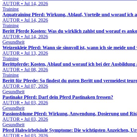
AUTOR • Jul 14, 2026
Training
Aquatraining Pferd: Wirkung, Ablauf, Vorteile und worauf ich a
AUTOR • Jul 14, 2026
Training
Beritt Pferde Kosten: Was du wirklich zahlst und worauf es an
AUTOR • Jul 14, 2026
Gesundheit
Weizenkleie Pferd: Wann sie sinnvoll ist, wann ich sie meide und wi
AUTOR • Jul 13, 2026
Training
Berittpferde: Kosten, Ablauf und worauf ich bei der Ausbildung 
AUTOR • Jul 08, 2026
Training
Beritt für Pferde: So findest du guten Beritt und vermeidest teur
AUTOR • Jul 07, 2026
Gesundheit
Pastinake Pferd: Darf dein Pferd Pastinaken fressen?
AUTOR • Jul 03, 2026
Gesundheit
Passionsblume Pferd: Wirkung, Anwendung, Dosierung und Risik
AUTOR • Jul 03, 2026
Gesundheit
Pferd Halswirbelsäule Symptome: Die wichtigsten Anzeichen, Ur
AUTOR • Jul 03, 2026