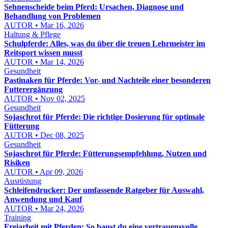
Sehnenscheide beim Pferd: Ursachen, Diagnose und
Behandlung von Problemen
AUTOR • Mar 16, 2026
Haltung & Pflege
Schulpferde: Alles, was du über die treuen Lehrmeister im
Reitsport wissen musst
AUTOR • Mar 14, 2026
Gesundheit
Pastinaken für Pferde: Vor- und Nachteile einer besonderen
Futterergänzung
AUTOR • Nov 02, 2025
Gesundheit
Sojaschrot für Pferde: Die richtige Dosierung für optimale
Fütterung
AUTOR • Dec 08, 2025
Gesundheit
Sojaschrot für Pferde: Fütterungsempfehlung, Nutzen und
Risiken
AUTOR • Apr 09, 2026
Ausrüstung
Schleifendrucker: Der umfassende Ratgeber für Auswahl,
Anwendung und Kauf
AUTOR • Mar 24, 2026
Training
Freiarbeit mit Pferden: So baust du eine vertrauensvolle