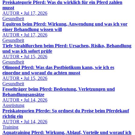
Preiskategorie Pferd: Was du wirklich für ein Pferd zahlen
musst
AUTOR • Jul 17, 2026
Gesundheit
Equitron beim Pferd: Wirkung, Anwendung und was ich vor
einer Behandlung wissen will
AUTOR • Jul 17, 2026
Gesundheit
Tiefe Strahlfurchen beim Pferd: Ursachen, Risiko, Behandlung
und was ich sofort prüfe
AUTOR • Jul 15, 2026
Gesundheit
Olimond Pferd: Was das Postbiotikum kann, wie ich es
einordne und worauf du achten musst
AUTOR • Jul 15, 2026
Gesundheit
Fesselträger beim Pferd: Bedeutung, Verletzungen und
Behandlungsansätze
AUTOR • Jul 14, 2026
Ausrüstung
Preiskategorien Pferde: So ordnest du Preise beim Pferdekauf
richtig ein
AUTOR • Jul 14, 2026
Training
Aquatraining Pferd: Wirkung, Ablauf, Vorteile und worauf ich