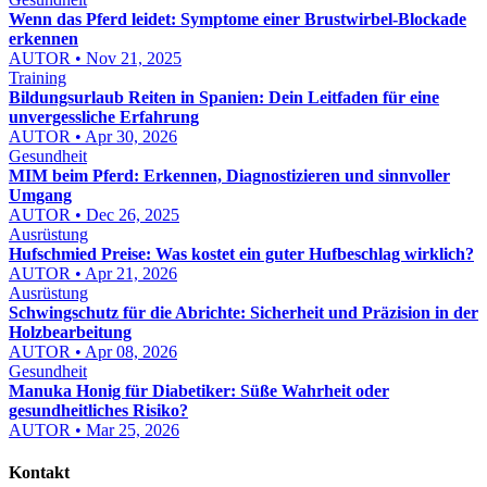
Wenn das Pferd leidet: Symptome einer Brustwirbel-Blockade
erkennen
AUTOR • Nov 21, 2025
Training
Bildungsurlaub Reiten in Spanien: Dein Leitfaden für eine
unvergessliche Erfahrung
AUTOR • Apr 30, 2026
Gesundheit
MIM beim Pferd: Erkennen, Diagnostizieren und sinnvoller
Umgang
AUTOR • Dec 26, 2025
Ausrüstung
Hufschmied Preise: Was kostet ein guter Hufbeschlag wirklich?
AUTOR • Apr 21, 2026
Ausrüstung
Schwingschutz für die Abrichte: Sicherheit und Präzision in der
Holzbearbeitung
AUTOR • Apr 08, 2026
Gesundheit
Manuka Honig für Diabetiker: Süße Wahrheit oder
gesundheitliches Risiko?
AUTOR • Mar 25, 2026
Kontakt