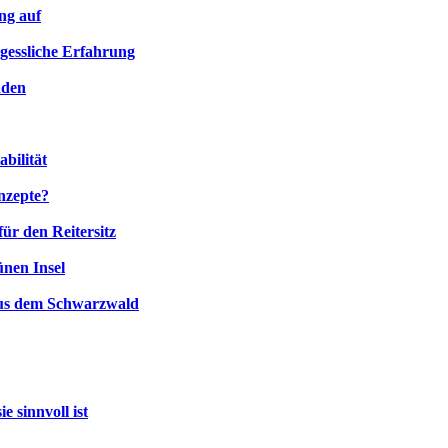
ng auf
rgessliche Erfahrung
aden
bilität
nzepte?
ür den Reitersitz
ünen Insel
aus dem Schwarzwald
 sinnvoll ist