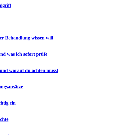
lgriff
t
r Behandlung wissen will
nd was ich sofort prüfe
 und worauf du achten musst
ungsansätze
htig ein
chte