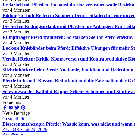
Freiarbeit mit Pferden: So baust du eine vertrauensvolle Beziehu
vor 4 Monaten
Bildungsurlaub Reiten in Spanien: Dein Leitfaden für eine unve
vor 3 Monaten
Die besten Bildungsurlaube mit Pferden für Anfänger: Ein Leitf
vor 3 Monaten
Rumpfträger Pferd trainieren: So stärken Sie Ihr Pferd effektiv!
vor 4 Monaten
Lockere Kniebänder beim Pferd: Effektive Übungen für mehr Sta
vor 2 Monaten
Vertikal Reiten: Kritik, Kontroversen und Kontraproduktive Ko
vor 3 Monaten
Sitzbeinhöcker beim Pferd: Anatomie, Funktion und Bedeutung f
vor 3 Monaten
Pferde in Irland: Rassen, Reiturlaub und die Faszination der Gr
vor 4 Monaten
Schwarzwälder Kaltblut Rappe: Seltene Schönheit und Stärke 
vor 4 Monaten
Folge uns
Neue Beiträge
Gesundheit
Bioresonanztherapie Pferde: Was sie kann, was nicht und wann sie
AUTOR • Jul 29, 2026
Ausrüstung