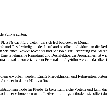
nde Punkte achten:
 Platz für das Pferd bieten, um sich frei bewegen zu können.
fe und Geschwindigkeit des Laufbandes sollten individuell an die Bed
gen wie einen Not-Aus-Schalter und Sensoren zur Erkennung von Stürz
 Eine regelmäßige Reinigung und Desinfektion des Aquatrainers ist wic
rainer sollte von erfahrenem Personal durchgeführt werden, das über 
dlern erworben werden. Einige Pferdekliniken und Rehazentren bieten 
 Anbieter in deiner Nähe zu finden.
bilitationsmethode für Pferde. Er bietet zahlreiche Vorteile und kann d
ch einer schonenden und effektiven Trainingsmethode bist, solltest du 