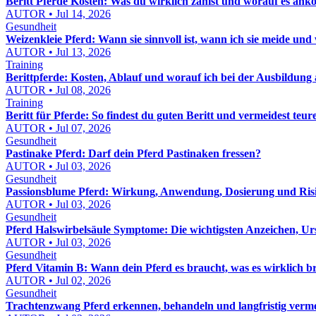
Beritt Pferde Kosten: Was du wirklich zahlst und worauf es an
AUTOR • Jul 14, 2026
Gesundheit
Weizenkleie Pferd: Wann sie sinnvoll ist, wann ich sie meide und wi
AUTOR • Jul 13, 2026
Training
Berittpferde: Kosten, Ablauf und worauf ich bei der Ausbildung 
AUTOR • Jul 08, 2026
Training
Beritt für Pferde: So findest du guten Beritt und vermeidest teur
AUTOR • Jul 07, 2026
Gesundheit
Pastinake Pferd: Darf dein Pferd Pastinaken fressen?
AUTOR • Jul 03, 2026
Gesundheit
Passionsblume Pferd: Wirkung, Anwendung, Dosierung und Risik
AUTOR • Jul 03, 2026
Gesundheit
Pferd Halswirbelsäule Symptome: Die wichtigsten Anzeichen, Ur
AUTOR • Jul 03, 2026
Gesundheit
Pferd Vitamin B: Wann dein Pferd es braucht, was es wirklich b
AUTOR • Jul 02, 2026
Gesundheit
Trachtenzwang Pferd erkennen, behandeln und langfristig verm