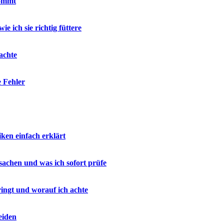
kommt
e ich sie richtig füttere
achte
e Fehler
en einfach erklärt
sachen und was ich sofort prüfe
ringt und worauf ich achte
eiden