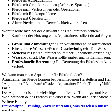
Pferde im Aufbautraining
Pferde mit Gelenkproblemen (Arthrose, Spat etc.)
Pferde nach Verletzungen oder Operationen
Pferde mit Rückenproblemen
Pferde mit Übergewicht
Ältere Pferde, um die Beweglichkeit zu erhalten
Worauf sollte man bei der Auswahl eines Aquatrainers achten?
Beim Kauf oder der Nutzung eines Aquatrainers solltest du auf folge
Größe und Abmessungen:
Der Aquatrainer sollte ausreichend
Einstellbare Wassertiefe und Geschwindigkeit:
Die Wassertie
Sicherheit:
Der Aquatrainer sollte über Sicherheitsvorrichtun
Wasserqualität:
Das Wasser sollte sauber und hygienisch sein.
Professionelle Betreuung:
Die Betreuung des Pferdes im Aquat
verfügt.
Wo kann man einen Aquatrainer für Pferde finden?
Aquatrainer für Pferde können bei verschiedenen Herstellern und Hän
"Aquatrainer Pferde kaufen" oder "Aquatrainer Pferde Training" hilft,
Fazit
Der Aquatrainer ist eine vielseitige und effektive Trainings- und Reha
Wohlbefinden deines Pferdes zu verbessern. Wenn du auf der Suche na
Weitere Beiträge
Pferdewippe: Training, Vorteile und alles, was du wissen musst
vor 4 Monaten