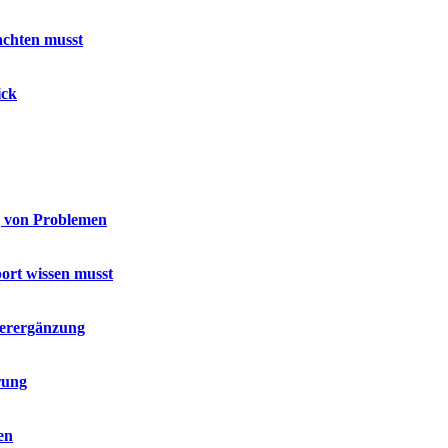
achten musst
ick
g von Problemen
port wissen musst
terergänzung
rung
en