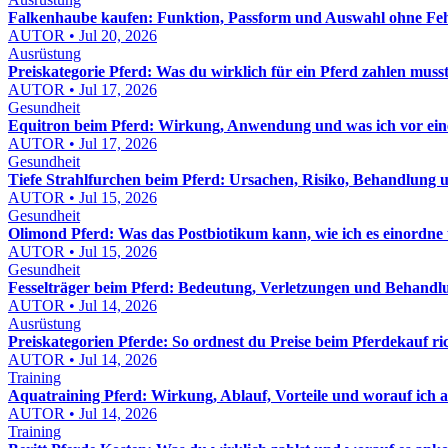
Falkenhaube kaufen: Funktion, Passform und Auswahl ohne Feh
AUTOR • Jul 20, 2026
Ausrüstung
Preiskategorie Pferd: Was du wirklich für ein Pferd zahlen muss
AUTOR • Jul 17, 2026
Gesundheit
Equitron beim Pferd: Wirkung, Anwendung und was ich vor eine
AUTOR • Jul 17, 2026
Gesundheit
Tiefe Strahlfurchen beim Pferd: Ursachen, Risiko, Behandlung u
AUTOR • Jul 15, 2026
Gesundheit
Olimond Pferd: Was das Postbiotikum kann, wie ich es einordne
AUTOR • Jul 15, 2026
Gesundheit
Fesselträger beim Pferd: Bedeutung, Verletzungen und Behandl
AUTOR • Jul 14, 2026
Ausrüstung
Preiskategorien Pferde: So ordnest du Preise beim Pferdekauf ric
AUTOR • Jul 14, 2026
Training
Aquatraining Pferd: Wirkung, Ablauf, Vorteile und worauf ich a
AUTOR • Jul 14, 2026
Training