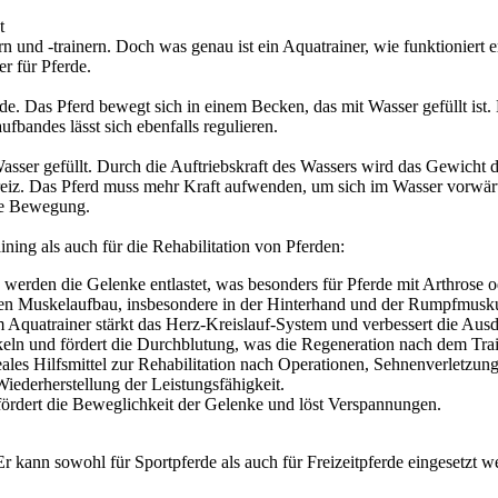
t
n und -trainern. Doch was genau ist ein Aquatrainer, wie funktioniert er
r für Pferde.
de. Das Pferd bewegt sich in einem Becken, das mit Wasser gefüllt ist
fbandes lässt sich ebenfalls regulieren.
sser gefüllt. Durch die Auftriebskraft des Wassers wird das Gewicht d
gsreiz. Das Pferd muss mehr Kraft aufwenden, um sich im Wasser vorwä
rte Bewegung.
ining als auch für die Rehabilitation von Pferden:
werden die Gelenke entlastet, was besonders für Pferde mit Arthrose o
ven Muskelaufbau, insbesondere in der Hinterhand und der Rumpfmusku
 Aquatrainer stärkt das Herz-Kreislauf-System und verbessert die Ausd
ln und fördert die Durchblutung, was die Regeneration nach dem Train
deales Hilfsmittel zur Rehabilitation nach Operationen, Sehnenverletz
iederherstellung der Leistungsfähigkeit.
rdert die Beweglichkeit der Gelenke und löst Verspannungen.
 Er kann sowohl für Sportpferde als auch für Freizeitpferde eingesetzt 