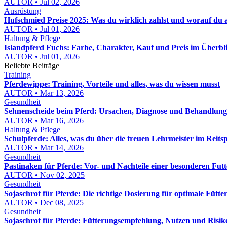
AUTOR • Jul 02, 2026
Ausrüstung
Hufschmied Preise 2025: Was du wirklich zahlst und worauf du 
AUTOR • Jul 01, 2026
Haltung & Pflege
Islandpferd Fuchs: Farbe, Charakter, Kauf und Preis im Überbl
AUTOR • Jul 01, 2026
Beliebte Beiträge
Training
Pferdewippe: Training, Vorteile und alles, was du wissen musst
AUTOR • Mar 13, 2026
Gesundheit
Sehnenscheide beim Pferd: Ursachen, Diagnose und Behandlun
AUTOR • Mar 16, 2026
Haltung & Pflege
Schulpferde: Alles, was du über die treuen Lehrmeister im Reits
AUTOR • Mar 14, 2026
Gesundheit
Pastinaken für Pferde: Vor- und Nachteile einer besonderen Fut
AUTOR • Nov 02, 2025
Gesundheit
Sojaschrot für Pferde: Die richtige Dosierung für optimale Fütte
AUTOR • Dec 08, 2025
Gesundheit
Sojaschrot für Pferde: Fütterungsempfehlung, Nutzen und Risik