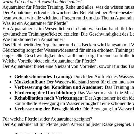
worauf du bei der Auswahl achten solltest.
Aquatrainer für Pferde: Training, Reha und alles, was du wissen muss
Der Aquatrainer erfreut sich wachsender Beliebtheit bei Pferdebesitzer
beantworten wir alle wichtigen Fragen rund um das Thema Aquatraine
Was ist ein Aquatrainer für Pferde?
Ein Aquatrainer ist im Wesentlichen ein Unterwasserlaufband für Pfer
gewünschten Trainingseffekt zu erzielen. Die Geschwindigkeit des Lau
Wie funktioniert ein Aquatrainer?
Das Pferd betritt den Aquatrainer und das Becken wird langsam mit Wa
Gleichzeitig sorgt der Wasserwiderstand für einen erhöhten Trainin
eingestellte Geschwindigkeit des Laufbands sorgt für eine kontrollie
Welche Vorteile bietet ein Aquatrainer für Pferde?
Der Aquatrainer bietet eine Vielzahl von Vorteilen, sowohl für das Tra
Gelenkschonendes Training:
Durch den Auftrieb des Wassers 
Muskelaufbau:
Der Wasserwiderstand sorgt für einen intensi
Verbesserung der Kondition und Ausdauer:
Das Training im
Förderung der Durchblutung:
Das Wasser massiert die Muske
Rehabilitation nach Verletzungen:
Der Aquatrainer ist ein i
kontrollierte Bewegung im Wasser ermöglicht eine schonende W
Verbesserung der Beweglichkeit:
Die Bewegung im Wasser fö
Für welche Pferde ist der Aquatrainer geeignet?
Der Aquatrainer ist für Pferde jeden Alters und jeder Rasse geeignet.