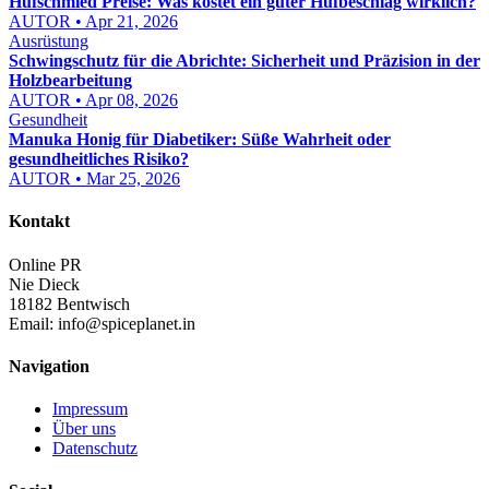
Hufschmied Preise: Was kostet ein guter Hufbeschlag wirklich?
AUTOR • Apr 21, 2026
Ausrüstung
Schwingschutz für die Abrichte: Sicherheit und Präzision in der
Holzbearbeitung
AUTOR • Apr 08, 2026
Gesundheit
Manuka Honig für Diabetiker: Süße Wahrheit oder
gesundheitliches Risiko?
AUTOR • Mar 25, 2026
Kontakt
Online PR
Nie Dieck
18182 Bentwisch
Email:
info@spiceplanet.in
Navigation
Impressum
Über uns
Datenschutz