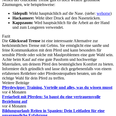
Zäumungen, wie beispielsweise:
Sidepull:
Wirkt hauptsächlich auf die Nase. (siehe:
wehorse
)
Hackamore:
Wirkt über Druck auf den Nasenrücken.
Kappzaum:
Wird hauptsächlich für die Arbeit an der Hand
und zum Longieren verwendet.
Fazit
Die
Glücksrad Trense
ist eine interessante Alternative zur
herkömmlichen Trense mit Gebiss. Sie ermöglicht eine sanfte und
feine Kommunikation mit dem Pferd und kann besonders für
sensible Pferde oder solche mit Maulproblemen eine gute Wahl sein.
Achte beim Kauf auf eine gute Passform und hochwertige
Materialien, um deinem Pferd den bestmöglichen Komfort zu bieten.
Informiere dich gründlich und lasse dich gegebenenfalls von einem
erfahrenen Reitlehrer oder Pferdeosteopathen beraten, um die
richtige Wahl für dein Pferd zu treffen.
Weitere Beiträge
Pferdewippe: Training, Vorteile und alles, was du wissen musst
vor 4 Monaten
Freiarbeit mit Pferden: So baust du eine vertrauensvolle
Beziehung auf
vor 4 Monaten
Bildungsurlaub Reiten in Spanien: Dein Leitfaden für eine
unvergessliche Erfahrung