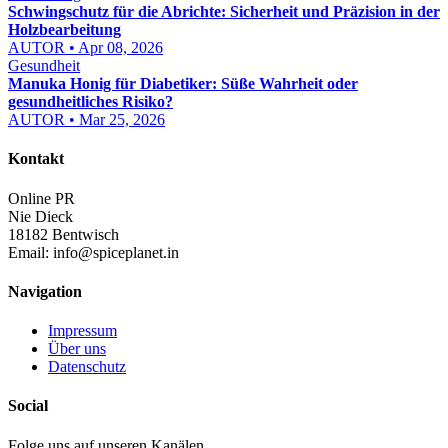
Schwingschutz für die Abrichte: Sicherheit und Präzision in der
Holzbearbeitung
AUTOR • Apr 08, 2026
Gesundheit
Manuka Honig für Diabetiker: Süße Wahrheit oder
gesundheitliches Risiko?
AUTOR • Mar 25, 2026
Kontakt
Online PR
Nie Dieck
18182 Bentwisch
Email:
info@spiceplanet.in
Navigation
Impressum
Über uns
Datenschutz
Social
Folge uns auf unseren Kanälen.