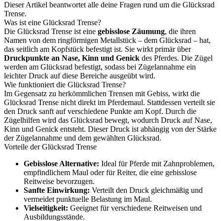
Dieser Artikel beantwortet alle deine Fragen rund um die Glücksrad
Trense.
Was ist eine Glücksrad Trense?
Die Glücksrad Trense ist eine
gebisslose Zäumung
, die ihren
Namen von dem ringförmigen Metallstück – dem Glücksrad – hat,
das seitlich am Kopfstück befestigt ist. Sie wirkt primär über
Druckpunkte an Nase, Kinn und Genick
des Pferdes. Die Zügel
werden am Glücksrad befestigt, sodass bei Zügelannahme ein
leichter Druck auf diese Bereiche ausgeübt wird.
Wie funktioniert die Glücksrad Trense?
Im Gegensatz zu herkömmlichen Trensen mit Gebiss, wirkt die
Glücksrad Trense nicht direkt im Pferdemaul. Stattdessen verteilt sie
den Druck sanft auf verschiedene Punkte am Kopf. Durch die
Zügelhilfen wird das Glücksrad bewegt, wodurch Druck auf Nase,
Kinn und Genick entsteht. Dieser Druck ist abhängig von der Stärke
der Zügelannahme und dem gewählten Glücksrad.
Vorteile der Glücksrad Trense
Gebisslose Alternative:
Ideal für Pferde mit Zahnproblemen,
empfindlichem Maul oder für Reiter, die eine gebisslose
Reitweise bevorzugen.
Sanfte Einwirkung:
Verteilt den Druck gleichmäßig und
vermeidet punktuelle Belastung im Maul.
Vielseitigkeit:
Geeignet für verschiedene Reitweisen und
Ausbildungsstände.