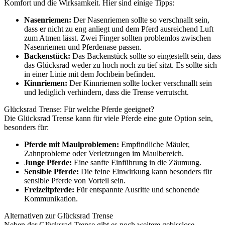
Komfort und die Wirksamkeit. Hier sind einige Tipps:
Nasenriemen:
Der Nasenriemen sollte so verschnallt sein,
dass er nicht zu eng anliegt und dem Pferd ausreichend Luft
zum Atmen lässt. Zwei Finger sollten problemlos zwischen
Nasenriemen und Pferdenase passen.
Backenstück:
Das Backenstück sollte so eingestellt sein, dass
das Glücksrad weder zu hoch noch zu tief sitzt. Es sollte sich
in einer Linie mit dem Jochbein befinden.
Kinnriemen:
Der Kinnriemen sollte locker verschnallt sein
und lediglich verhindern, dass die Trense verrutscht.
Glücksrad Trense: Für welche Pferde geeignet?
Die Glücksrad Trense kann für viele Pferde eine gute Option sein,
besonders für:
Pferde mit Maulproblemen:
Empfindliche Mäuler,
Zahnprobleme oder Verletzungen im Maulbereich.
Junge Pferde:
Eine sanfte Einführung in die Zäumung.
Sensible Pferde:
Die feine Einwirkung kann besonders für
sensible Pferde von Vorteil sein.
Freizeitpferde:
Für entspannte Ausritte und schonende
Kommunikation.
Alternativen zur Glücksrad Trense
Neben der Glücksrad Trense gibt es noch weitere gebisslose