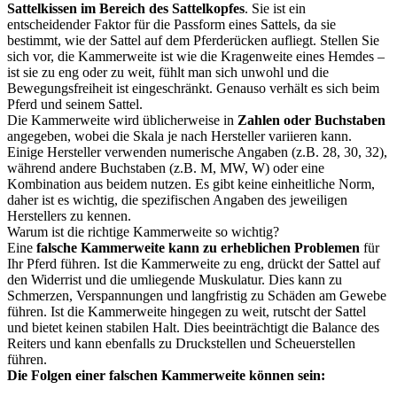
Sattelkissen im Bereich des Sattelkopfes
. Sie ist ein
entscheidender Faktor für die Passform eines Sattels, da sie
bestimmt, wie der Sattel auf dem Pferderücken aufliegt. Stellen Sie
sich vor, die Kammerweite ist wie die Kragenweite eines Hemdes –
ist sie zu eng oder zu weit, fühlt man sich unwohl und die
Bewegungsfreiheit ist eingeschränkt. Genauso verhält es sich beim
Pferd und seinem Sattel.
Die Kammerweite wird üblicherweise in
Zahlen oder Buchstaben
angegeben, wobei die Skala je nach Hersteller variieren kann.
Einige Hersteller verwenden numerische Angaben (z.B. 28, 30, 32),
während andere Buchstaben (z.B. M, MW, W) oder eine
Kombination aus beidem nutzen. Es gibt keine einheitliche Norm,
daher ist es wichtig, die spezifischen Angaben des jeweiligen
Herstellers zu kennen.
Warum ist die richtige Kammerweite so wichtig?
Eine
falsche Kammerweite kann zu erheblichen Problemen
für
Ihr Pferd führen. Ist die Kammerweite zu eng, drückt der Sattel auf
den Widerrist und die umliegende Muskulatur. Dies kann zu
Schmerzen, Verspannungen und langfristig zu Schäden am Gewebe
führen. Ist die Kammerweite hingegen zu weit, rutscht der Sattel
und bietet keinen stabilen Halt. Dies beeinträchtigt die Balance des
Reiters und kann ebenfalls zu Druckstellen und Scheuerstellen
führen.
Die Folgen einer falschen Kammerweite können sein: