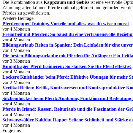
Die Kombination aus
Kappzaum und Gebiss
ist eine wertvolle Opti
Zäumungsarten können Pferde optimal gefördert und gefordert werden
Pferdes zu gewährleisten.
Weitere Beiträge
Pferdewippe: Training, Vorteile und alles, was du wissen musst
vor 4 Monaten
Freiarbeit mit Pferden: So baust du eine vertrauensvolle Beziehu
vor 4 Monaten
Bildungsurlaub Reiten in Spanien: Dein Leitfaden für eine unve
vor 3 Monaten
Die besten Bildungsurlaube mit Pferden für Anfänger: Ein Leitf
vor 3 Monaten
Rumpfträger Pferd trainieren: So stärken Sie Ihr Pferd effektiv!
vor 4 Monaten
Lockere Kniebänder beim Pferd: Effektive Übungen für mehr Sta
vor 2 Monaten
Vertikal Reiten: Kritik, Kontroversen und Kontraproduktive Ko
vor 4 Monaten
Sitzbeinhöcker beim Pferd: Anatomie, Funktion und Bedeutung f
vor 4 Monaten
Pferde in Irland: Rassen, Reiturlaub und die Faszination der Gr
vor 4 Monaten
Schwarzwälder Kaltblut Rappe: Seltene Schönheit und Stärke 
vor 4 Monaten
Folge uns