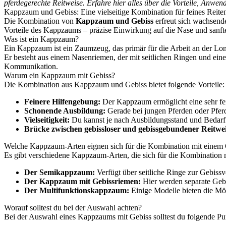
pferdegerechte Reitweise. Erfahre hier alles über die Vorteile, Anwe
Kappzaum und Gebiss: Eine vielseitige Kombination für feines Reite
Die Kombination von
Kappzaum und Gebiss
erfreut sich wachsende
Vorteile des Kappzaums – präzise Einwirkung auf die Nase und sanft
Was ist ein Kappzaum?
Ein Kappzaum ist ein Zaumzeug, das primär für die Arbeit an der Lo
Er besteht aus einem Nasenriemen, der mit seitlichen Ringen und ein
Kommunikation.
Warum ein Kappzaum mit Gebiss?
Die Kombination aus Kappzaum und Gebiss bietet folgende Vorteile:
Feinere Hilfengebung:
Der Kappzaum ermöglicht eine sehr fei
Schonende Ausbildung:
Gerade bei jungen Pferden oder Pfer
Vielseitigkeit:
Du kannst je nach Ausbildungsstand und Bedarf va
Brücke zwischen gebissloser und gebissgebundener Reitwei
Welche Kappzaum-Arten eignen sich für die Kombination mit einem 
Es gibt verschiedene Kappzaum-Arten, die sich für die Kombination 
Der Semikappzaum:
Verfügt über seitliche Ringe zur Gebissv
Der Kappzaum mit Gebissriemen:
Hier werden separate Geb
Der Multifunktionskappzaum:
Einige Modelle bieten die Mögl
Worauf solltest du bei der Auswahl achten?
Bei der Auswahl eines Kappzaums mit Gebiss solltest du folgende Pu