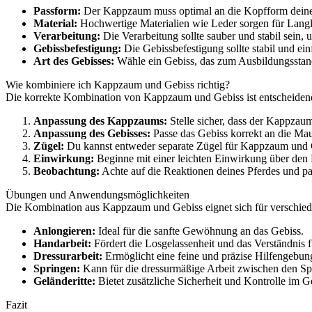
Passform:
Der Kappzaum muss optimal an die Kopfform deines 
Material:
Hochwertige Materialien wie Leder sorgen für Langl
Verarbeitung:
Die Verarbeitung sollte sauber und stabil sein,
Gebissbefestigung:
Die Gebissbefestigung sollte stabil und ei
Art des Gebisses:
Wähle ein Gebiss, das zum Ausbildungsstand
Wie kombiniere ich Kappzaum und Gebiss richtig?
Die korrekte Kombination von Kappzaum und Gebiss ist entscheidend 
Anpassung des Kappzaums:
Stelle sicher, dass der Kappzaum
Anpassung des Gebisses:
Passe das Gebiss korrekt an die Maul
Zügel:
Du kannst entweder separate Zügel für Kappzaum und G
Einwirkung:
Beginne mit einer leichten Einwirkung über den 
Beobachtung:
Achte auf die Reaktionen deines Pferdes und p
Übungen und Anwendungsmöglichkeiten
Die Kombination aus Kappzaum und Gebiss eignet sich für verschi
Anlongieren:
Ideal für die sanfte Gewöhnung an das Gebiss.
Handarbeit:
Fördert die Losgelassenheit und das Verständnis f
Dressurarbeit:
Ermöglicht eine feine und präzise Hilfengebun
Springen:
Kann für die dressurmäßige Arbeit zwischen den Sp
Geländeritte:
Bietet zusätzliche Sicherheit und Kontrolle im G
Fazit