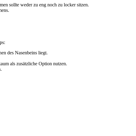
n sollte weder zu eng noch zu locker sitzen.
mens.
ps:
hen des Nasenbeins liegt.
um als zusätzliche Option nutzen.
.