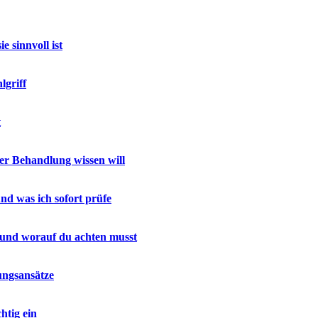
 sinnvoll ist
lgriff
t
r Behandlung wissen will
nd was ich sofort prüfe
 und worauf du achten musst
ungsansätze
htig ein