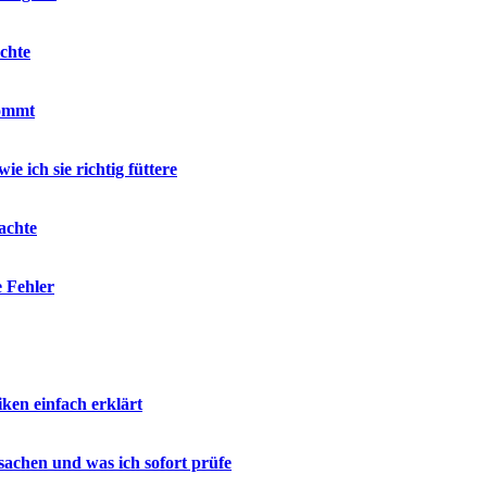
chte
kommt
e ich sie richtig füttere
achte
e Fehler
en einfach erklärt
sachen und was ich sofort prüfe