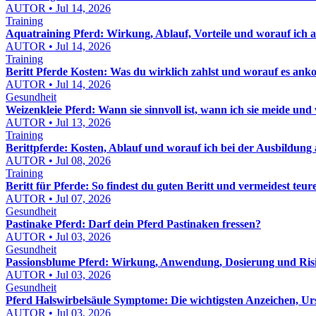
AUTOR • Jul 14, 2026
Training
Aquatraining Pferd: Wirkung, Ablauf, Vorteile und worauf ich a
AUTOR • Jul 14, 2026
Training
Beritt Pferde Kosten: Was du wirklich zahlst und worauf es an
AUTOR • Jul 14, 2026
Gesundheit
Weizenkleie Pferd: Wann sie sinnvoll ist, wann ich sie meide und wi
AUTOR • Jul 13, 2026
Training
Berittpferde: Kosten, Ablauf und worauf ich bei der Ausbildung 
AUTOR • Jul 08, 2026
Training
Beritt für Pferde: So findest du guten Beritt und vermeidest teur
AUTOR • Jul 07, 2026
Gesundheit
Pastinake Pferd: Darf dein Pferd Pastinaken fressen?
AUTOR • Jul 03, 2026
Gesundheit
Passionsblume Pferd: Wirkung, Anwendung, Dosierung und Risik
AUTOR • Jul 03, 2026
Gesundheit
Pferd Halswirbelsäule Symptome: Die wichtigsten Anzeichen, Ur
AUTOR • Jul 03, 2026