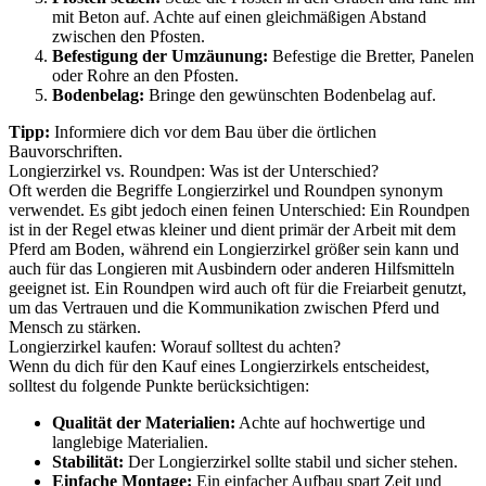
mit Beton auf. Achte auf einen gleichmäßigen Abstand
zwischen den Pfosten.
Befestigung der Umzäunung:
Befestige die Bretter, Panelen
oder Rohre an den Pfosten.
Bodenbelag:
Bringe den gewünschten Bodenbelag auf.
Tipp:
Informiere dich vor dem Bau über die örtlichen
Bauvorschriften.
Longierzirkel vs. Roundpen: Was ist der Unterschied?
Oft werden die Begriffe Longierzirkel und Roundpen synonym
verwendet. Es gibt jedoch einen feinen Unterschied: Ein Roundpen
ist in der Regel etwas kleiner und dient primär der Arbeit mit dem
Pferd am Boden, während ein Longierzirkel größer sein kann und
auch für das Longieren mit Ausbindern oder anderen Hilfsmitteln
geeignet ist. Ein Roundpen wird auch oft für die Freiarbeit genutzt,
um das Vertrauen und die Kommunikation zwischen Pferd und
Mensch zu stärken.
Longierzirkel kaufen: Worauf solltest du achten?
Wenn du dich für den Kauf eines Longierzirkels entscheidest,
solltest du folgende Punkte berücksichtigen:
Qualität der Materialien:
Achte auf hochwertige und
langlebige Materialien.
Stabilität:
Der Longierzirkel sollte stabil und sicher stehen.
Einfache Montage:
Ein einfacher Aufbau spart Zeit und