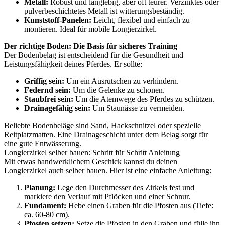
Metall:
Robust und langlebig, aber oft teurer. Verzinktes oder
pulverbeschichtetes Metall ist witterungsbeständig.
Kunststoff-Panelen:
Leicht, flexibel und einfach zu
montieren. Ideal für mobile Longierzirkel.
Der richtige Boden: Die Basis für sicheres Training
Der Bodenbelag ist entscheidend für die Gesundheit und
Leistungsfähigkeit deines Pferdes. Er sollte:
Griffig sein:
Um ein Ausrutschen zu verhindern.
Federnd sein:
Um die Gelenke zu schonen.
Staubfrei sein:
Um die Atemwege des Pferdes zu schützen.
Drainagefähig sein:
Um Staunässe zu vermeiden.
Beliebte Bodenbeläge sind Sand, Hackschnitzel oder spezielle
Reitplatzmatten. Eine Drainageschicht unter dem Belag sorgt für
eine gute Entwässerung.
Longierzirkel selber bauen: Schritt für Schritt Anleitung
Mit etwas handwerklichem Geschick kannst du deinen
Longierzirkel auch selber bauen. Hier ist eine einfache Anleitung:
Planung:
Lege den Durchmesser des Zirkels fest und
markiere den Verlauf mit Pflöcken und einer Schnur.
Fundament:
Hebe einen Graben für die Pfosten aus (Tiefe:
ca. 60-80 cm).
Pfosten setzen:
Setze die Pfosten in den Graben und fülle ihn