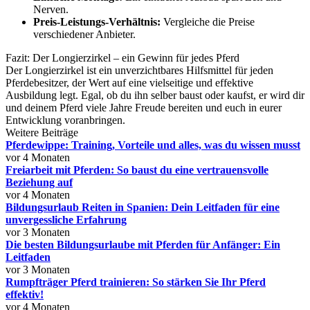
Nerven.
Preis-Leistungs-Verhältnis:
Vergleiche die Preise
verschiedener Anbieter.
Fazit: Der Longierzirkel – ein Gewinn für jedes Pferd
Der Longierzirkel ist ein unverzichtbares Hilfsmittel für jeden
Pferdebesitzer, der Wert auf eine vielseitige und effektive
Ausbildung legt. Egal, ob du ihn selber baust oder kaufst, er wird dir
und deinem Pferd viele Jahre Freude bereiten und euch in eurer
Entwicklung voranbringen.
Weitere Beiträge
Pferdewippe: Training, Vorteile und alles, was du wissen musst
vor 4 Monaten
Freiarbeit mit Pferden: So baust du eine vertrauensvolle
Beziehung auf
vor 4 Monaten
Bildungsurlaub Reiten in Spanien: Dein Leitfaden für eine
unvergessliche Erfahrung
vor 3 Monaten
Die besten Bildungsurlaube mit Pferden für Anfänger: Ein
Leitfaden
vor 3 Monaten
Rumpfträger Pferd trainieren: So stärken Sie Ihr Pferd
effektiv!
vor 4 Monaten