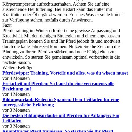
Körpertemperatur aufrechtzuerhalten. Achten Sie auf eine
ausreichende Heufütterung. Bei Bedarf kann das Futter mit
Kraftfutter oder Öl ergänzt werden. Frisches Wasser sollte immer
zur Verfügung stehen, notfalls durch Anwärmen.
Fazit
Pferdetraining im Winter erfordert eine gewisse Anpassung und
Kreativität. Mit den richtigen Strategien und einem angepassten
Trainingsplan können Sie und Ihr Pferd jedoch fit und motiviert
durch die kalte Jahreszeit kommen. Nutzen Sie die Zeit, um die
Bindung zu Ihrem Pferd zu stärken und neue Fähigkeiten zu
entwickeln. So starten Sie gemeinsam optimal vorbereitet in die
nächste Saison.
Weitere Beiträge
Pferdewippe: Training, Vorteile und alles, was du wissen musst
vor 4 Monaten
Freiarbeit mit Pferden: So baust du eine vertrauensvolle
Beziehung auf
vor 4 Monaten
Bildungsurlaub Reiten in Spanien: Dein Leitfaden für eine
unvergessliche Erfahrung
vor 3 Monaten
Die besten Bildungsurlaube mit Pferden für Anfänger: Ein
Leitfaden
vor 3 Monaten
Rumpfträger Pferd trainieren: So stärken Sie Ihr Pferd