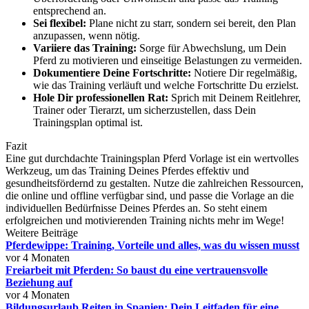
entsprechend an.
Sei flexibel:
Plane nicht zu starr, sondern sei bereit, den Plan
anzupassen, wenn nötig.
Variiere das Training:
Sorge für Abwechslung, um Dein
Pferd zu motivieren und einseitige Belastungen zu vermeiden.
Dokumentiere Deine Fortschritte:
Notiere Dir regelmäßig,
wie das Training verläuft und welche Fortschritte Du erzielst.
Hole Dir professionellen Rat:
Sprich mit Deinem Reitlehrer,
Trainer oder Tierarzt, um sicherzustellen, dass Dein
Trainingsplan optimal ist.
Fazit
Eine gut durchdachte Trainingsplan Pferd Vorlage ist ein wertvolles
Werkzeug, um das Training Deines Pferdes effektiv und
gesundheitsfördernd zu gestalten. Nutze die zahlreichen Ressourcen,
die online und offline verfügbar sind, und passe die Vorlage an die
individuellen Bedürfnisse Deines Pferdes an. So steht einem
erfolgreichen und motivierenden Training nichts mehr im Wege!
Weitere Beiträge
Pferdewippe: Training, Vorteile und alles, was du wissen musst
vor 4 Monaten
Freiarbeit mit Pferden: So baust du eine vertrauensvolle
Beziehung auf
vor 4 Monaten
Bildungsurlaub Reiten in Spanien: Dein Leitfaden für eine