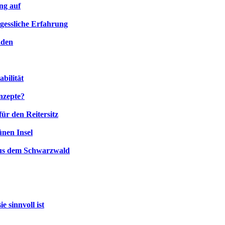
ng auf
rgessliche Erfahrung
aden
bilität
nzepte?
ür den Reitersitz
ünen Insel
aus dem Schwarzwald
 sinnvoll ist