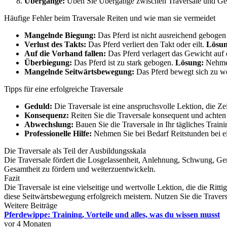
Übergänge:
Üben Sie Übergänge zwischen Traversale und Gera
Häufige Fehler beim Traversale Reiten und wie man sie vermeidet
Mangelnde Biegung:
Das Pferd ist nicht ausreichend gebogen 
Verlust des Takts:
Das Pferd verliert den Takt oder eilt.
Lösun
Auf die Vorhand fallen:
Das Pferd verlagert das Gewicht auf
Überbiegung:
Das Pferd ist zu stark gebogen.
Lösung:
Nehmen
Mangelnde Seitwärtsbewegung:
Das Pferd bewegt sich zu we
Tipps für eine erfolgreiche Traversale
Geduld:
Die Traversale ist eine anspruchsvolle Lektion, die Ze
Konsequenz:
Reiten Sie die Traversale konsequent und achten
Abwechslung:
Bauen Sie die Traversale in Ihr tägliches Trainin
Professionelle Hilfe:
Nehmen Sie bei Bedarf Reitstunden bei ei
Die Traversale als Teil der Ausbildungsskala
Die Traversale fördert die Losgelassenheit, Anlehnung, Schwung, Ger
Gesamtheit zu fördern und weiterzuentwickeln.
Fazit
Die Traversale ist eine vielseitige und wertvolle Lektion, die die Ri
diese Seitwärtsbewegung erfolgreich meistern. Nutzen Sie die Traversa
Weitere Beiträge
Pferdewippe: Training, Vorteile und alles, was du wissen musst
vor 4 Monaten