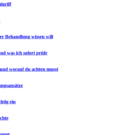
lgriff
t
r Behandlung wissen will
nd was ich sofort prüfe
 und worauf du achten musst
ungsansätze
htig ein
chte
kommt