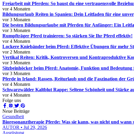
Freiarbeit mit Pferden: So baust du eine vertrauensvolle Beziehu
vor 4 Monaten
Bildungsurlaub Reiten in Spanien: Dein Leitfaden für eine unve
vor 3 Monaten
Die besten Bildungsurlaube mit Pferden für Anfänger: Ein Leitf
vor 3 Monaten
Rumpfträger Pferd trainieren: So stärken Sie Ihr Pferd effektiv!
vor 4 Monaten
Lockere Kniebänder beim Pferd: Effektive Übungen für mehr Sta
vor 2 Monaten
Vertikal Reiten: Kritik, Kontroversen und Kontraproduktive Ko
vor 3 Monaten
Sitzbeinhöcker beim Pferd: Anatomie, Funktion und Bedeutung f
vor 3 Monaten
Pferde in Irland: Rassen, Reiturlaub und die Faszination der Gr
vor 4 Monaten
Schwarzwälder Kaltblut Rappe: Seltene Schönheit und Stärke 
vor 4 Monaten
Folge uns
Neue Beiträge
Gesundheit
Bioresonanztherapie Pferde: Was sie kann, was nicht und wann sie
AUTOR • Jul 29, 2026
Ausrüstung