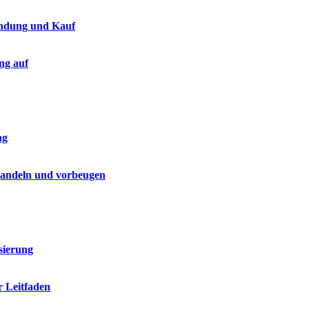
endung und Kauf
ng auf
ng
handeln und vorbeugen
sierung
r Leitfaden