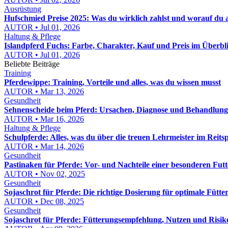
Ausrüstung
Hufschmied Preise 2025: Was du wirklich zahlst und worauf du 
AUTOR • Jul 01, 2026
Haltung & Pflege
Islandpferd Fuchs: Farbe, Charakter, Kauf und Preis im Überbl
AUTOR • Jul 01, 2026
Beliebte Beiträge
Training
Pferdewippe: Training, Vorteile und alles, was du wissen musst
AUTOR • Mar 13, 2026
Gesundheit
Sehnenscheide beim Pferd: Ursachen, Diagnose und Behandlun
AUTOR • Mar 16, 2026
Haltung & Pflege
Schulpferde: Alles, was du über die treuen Lehrmeister im Reits
AUTOR • Mar 14, 2026
Gesundheit
Pastinaken für Pferde: Vor- und Nachteile einer besonderen Fut
AUTOR • Nov 02, 2025
Gesundheit
Sojaschrot für Pferde: Die richtige Dosierung für optimale Fütte
AUTOR • Dec 08, 2025
Gesundheit
Sojaschrot für Pferde: Fütterungsempfehlung, Nutzen und Risik