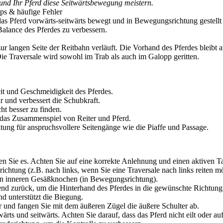
ie und Ihr Pferd diese Seitwärtsbewegung meistern.
pps & häufige Fehler
as Pferd vorwärts-seitwärts bewegt und in Bewegungsrichtung gestellt un
Balance des Pferdes zu verbessern.
l zur langen Seite der Reitbahn verläuft. Die Vorhand des Pferdes bleibt
ie Traversale wird sowohl im Trab als auch im Galopp geritten.
it und Geschmeidigkeit des Pferdes.
 und verbessert die Schubkraft.
ht besser zu finden.
das Zusammenspiel von Reiter und Pferd.
tung für anspruchsvollere Seitengänge wie die Piaffe und Passage.
en Sie es. Achten Sie auf eine korrekte Anlehnung und einen aktiven Ta
ichtung (z.B. nach links, wenn Sie eine Traversale nach links reiten m
den inneren Gesäßknochen (in Bewegungsrichtung).
d zurück, um die Hinterhand des Pferdes in die gewünschte Richtung
nd unterstützt die Biegung.
 und fangen Sie mit dem äußeren Zügel die äußere Schulter ab.
ärts und seitwärts. Achten Sie darauf, dass das Pferd nicht eilt oder auf