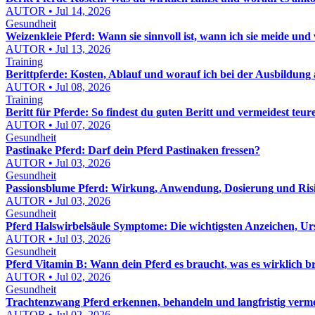
AUTOR • Jul 14, 2026
Gesundheit
Weizenkleie Pferd: Wann sie sinnvoll ist, wann ich sie meide und wi
AUTOR • Jul 13, 2026
Training
Berittpferde: Kosten, Ablauf und worauf ich bei der Ausbildung 
AUTOR • Jul 08, 2026
Training
Beritt für Pferde: So findest du guten Beritt und vermeidest teur
AUTOR • Jul 07, 2026
Gesundheit
Pastinake Pferd: Darf dein Pferd Pastinaken fressen?
AUTOR • Jul 03, 2026
Gesundheit
Passionsblume Pferd: Wirkung, Anwendung, Dosierung und Risik
AUTOR • Jul 03, 2026
Gesundheit
Pferd Halswirbelsäule Symptome: Die wichtigsten Anzeichen, Ur
AUTOR • Jul 03, 2026
Gesundheit
Pferd Vitamin B: Wann dein Pferd es braucht, was es wirklich b
AUTOR • Jul 02, 2026
Gesundheit
Trachtenzwang Pferd erkennen, behandeln und langfristig verm
AUTOR • Jul 02, 2026