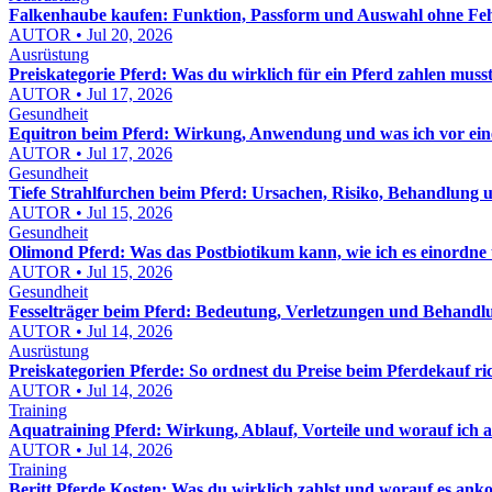
Falkenhaube kaufen: Funktion, Passform und Auswahl ohne Feh
AUTOR • Jul 20, 2026
Ausrüstung
Preiskategorie Pferd: Was du wirklich für ein Pferd zahlen muss
AUTOR • Jul 17, 2026
Gesundheit
Equitron beim Pferd: Wirkung, Anwendung und was ich vor eine
AUTOR • Jul 17, 2026
Gesundheit
Tiefe Strahlfurchen beim Pferd: Ursachen, Risiko, Behandlung u
AUTOR • Jul 15, 2026
Gesundheit
Olimond Pferd: Was das Postbiotikum kann, wie ich es einordne
AUTOR • Jul 15, 2026
Gesundheit
Fesselträger beim Pferd: Bedeutung, Verletzungen und Behandl
AUTOR • Jul 14, 2026
Ausrüstung
Preiskategorien Pferde: So ordnest du Preise beim Pferdekauf ric
AUTOR • Jul 14, 2026
Training
Aquatraining Pferd: Wirkung, Ablauf, Vorteile und worauf ich a
AUTOR • Jul 14, 2026
Training
Beritt Pferde Kosten: Was du wirklich zahlst und worauf es an