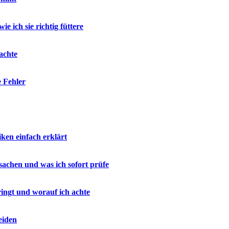
e ich sie richtig füttere
achte
e Fehler
en einfach erklärt
sachen und was ich sofort prüfe
ringt und worauf ich achte
eiden