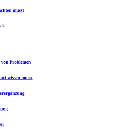
achten musst
ick
g von Problemen
port wissen musst
terergänzung
rung
en