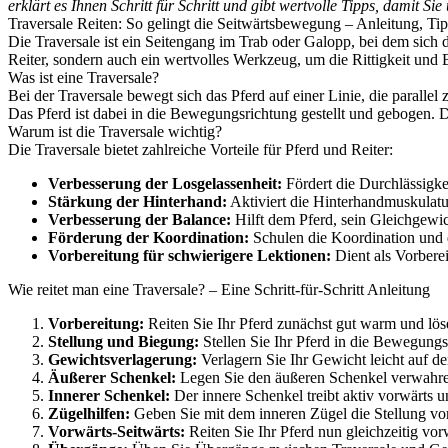
erklärt es Ihnen Schritt für Schritt und gibt wertvolle Tipps, damit S
Traversale Reiten: So gelingt die Seitwärtsbewegung – Anleitung, Ti
Die Traversale ist ein Seitengang im Trab oder Galopp, bei dem sich d
Reiter, sondern auch ein wertvolles Werkzeug, um die Rittigkeit und 
Was ist eine Traversale?
Bei der Traversale bewegt sich das Pferd auf einer Linie, die paralle
Das Pferd ist dabei in die Bewegungsrichtung gestellt und gebogen. D
Warum ist die Traversale wichtig?
Die Traversale bietet zahlreiche Vorteile für Pferd und Reiter:
Verbesserung der Losgelassenheit:
Fördert die Durchlässigke
Stärkung der Hinterhand:
Aktiviert die Hinterhandmuskulatur
Verbesserung der Balance:
Hilft dem Pferd, sein Gleichgewic
Förderung der Koordination:
Schulen die Koordination und 
Vorbereitung für schwierigere Lektionen:
Dient als Vorberei
Wie reitet man eine Traversale? – Eine Schritt-für-Schritt Anleitung
Vorbereitung:
Reiten Sie Ihr Pferd zunächst gut warm und lös
Stellung und Biegung:
Stellen Sie Ihr Pferd in die Bewegungsr
Gewichtsverlagerung:
Verlagern Sie Ihr Gewicht leicht auf 
Äußerer Schenkel:
Legen Sie den äußeren Schenkel verwahren
Innerer Schenkel:
Der innere Schenkel treibt aktiv vorwärts u
Zügelhilfen:
Geben Sie mit dem inneren Zügel die Stellung vor
Vorwärts-Seitwärts:
Reiten Sie Ihr Pferd nun gleichzeitig vorw