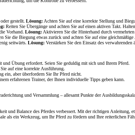
derichtung, um die Kontrolle zu verbessern.
oder gestellt.
Lösung:
Achten Sie auf eine korrekte Stellung und Bieg
g:
Reiten Sie Übergänge und achten Sie auf einen aktiven Takt. Halte
 die Vorhand.
Lösung:
Aktivieren Sie die Hinterhand durch vermehrten 
 Sie die Biegung etwas zurück und achten Sie auf eine gleichmäßige
nig seitwärts.
Lösung:
Verstärken Sie den Einsatz des verwahrenden 
it und Übung erfordert. Seien Sie geduldig mit sich und Ihrem Pferd.
 Sie auf eine korrekte Ausführung.
g ein, aber überfordern Sie Ihr Pferd nicht.
nem erfahrenen Trainer, der Ihnen individuelle Tipps geben kann.
aderichtung und Versammlung – allesamt Punkte der Ausbildungsskala. 
ttigkeit und Balance des Pferdes verbessert. Mit der richtigen Anleitun
le als ein Werkzeug, um Ihr Pferd zu fördern und Ihre reiterlichen Fäh