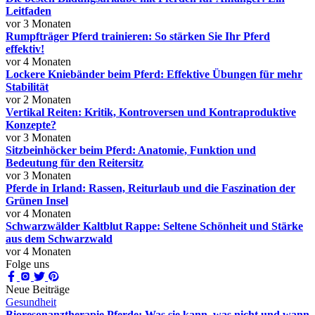
Leitfaden
vor 3 Monaten
Rumpfträger Pferd trainieren: So stärken Sie Ihr Pferd
effektiv!
vor 4 Monaten
Lockere Kniebänder beim Pferd: Effektive Übungen für mehr
Stabilität
vor 2 Monaten
Vertikal Reiten: Kritik, Kontroversen und Kontraproduktive
Konzepte?
vor 3 Monaten
Sitzbeinhöcker beim Pferd: Anatomie, Funktion und
Bedeutung für den Reitersitz
vor 3 Monaten
Pferde in Irland: Rassen, Reiturlaub und die Faszination der
Grünen Insel
vor 4 Monaten
Schwarzwälder Kaltblut Rappe: Seltene Schönheit und Stärke
aus dem Schwarzwald
vor 4 Monaten
Folge uns
Neue Beiträge
Gesundheit
Bioresonanztherapie Pferde: Was sie kann, was nicht und wann