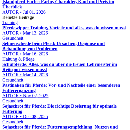
Islandpferd Fuchs: Farbe, Charakter, Kauf und Preis im
Überblick
AUTOR • Jul 01, 2026
Beliebte Beiträge
Training
Pferdewippe: Training, Vorteile und alles, was du wissen musst
AUTOR • Mar 13, 2026
Gesundheit
Sehnenscheide beim Pferd: Ursachen, Diagnose und
Behandlung von Problemen
AUTOR • Mar 16, 2026
Haltung & Pflege
Schulpferde: Alles, was du über die treuen Lehrmeister im
Reitsport wissen musst
AUTOR • Mar 14, 2026
Gesundheit
Pastinaken für Pferde: Vor- und Nachteile einer besonderen
Futterergänzung
AUTOR • Nov 02, 2025
Gesundheit
Sojaschrot für Pferde: Die richtige Dosierung für optimale
Fütterung
AUTOR • Dec 08, 2025
Gesundheit
Sojaschrot für Pferde: Fütterungsempfehlung, Nutzen und