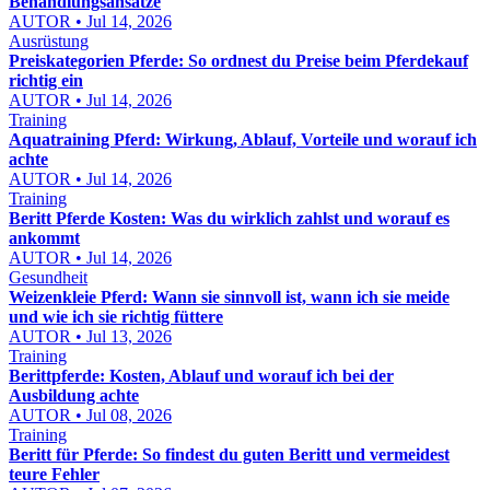
Behandlungsansätze
AUTOR • Jul 14, 2026
Ausrüstung
Preiskategorien Pferde: So ordnest du Preise beim Pferdekauf
richtig ein
AUTOR • Jul 14, 2026
Training
Aquatraining Pferd: Wirkung, Ablauf, Vorteile und worauf ich
achte
AUTOR • Jul 14, 2026
Training
Beritt Pferde Kosten: Was du wirklich zahlst und worauf es
ankommt
AUTOR • Jul 14, 2026
Gesundheit
Weizenkleie Pferd: Wann sie sinnvoll ist, wann ich sie meide
und wie ich sie richtig füttere
AUTOR • Jul 13, 2026
Training
Berittpferde: Kosten, Ablauf und worauf ich bei der
Ausbildung achte
AUTOR • Jul 08, 2026
Training
Beritt für Pferde: So findest du guten Beritt und vermeidest
teure Fehler