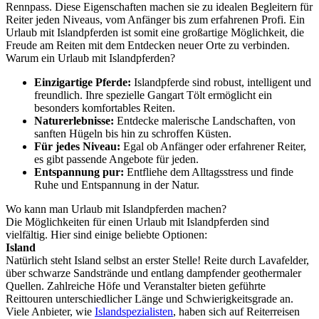
Rennpass. Diese Eigenschaften machen sie zu idealen Begleitern für
Reiter jeden Niveaus, vom Anfänger bis zum erfahrenen Profi. Ein
Urlaub mit Islandpferden ist somit eine großartige Möglichkeit, die
Freude am Reiten mit dem Entdecken neuer Orte zu verbinden.
Warum ein Urlaub mit Islandpferden?
Einzigartige Pferde:
Islandpferde sind robust, intelligent und
freundlich. Ihre spezielle Gangart Tölt ermöglicht ein
besonders komfortables Reiten.
Naturerlebnisse:
Entdecke malerische Landschaften, von
sanften Hügeln bis hin zu schroffen Küsten.
Für jedes Niveau:
Egal ob Anfänger oder erfahrener Reiter,
es gibt passende Angebote für jeden.
Entspannung pur:
Entfliehe dem Alltagsstress und finde
Ruhe und Entspannung in der Natur.
Wo kann man Urlaub mit Islandpferden machen?
Die Möglichkeiten für einen Urlaub mit Islandpferden sind
vielfältig. Hier sind einige beliebte Optionen:
Island
Natürlich steht Island selbst an erster Stelle! Reite durch Lavafelder,
über schwarze Sandstrände und entlang dampfender geothermaler
Quellen. Zahlreiche Höfe und Veranstalter bieten geführte
Reittouren unterschiedlicher Länge und Schwierigkeitsgrade an.
Viele Anbieter, wie
Islandspezialisten
, haben sich auf Reiterreisen