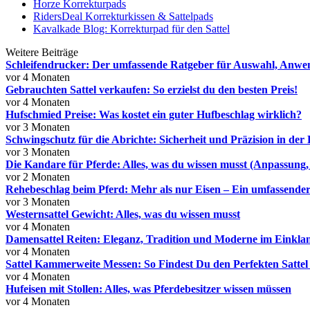
Horze Korrekturpads
RidersDeal Korrekturkissen & Sattelpads
Kavalkade Blog: Korrekturpad für den Sattel
Weitere Beiträge
Schleifendrucker: Der umfassende Ratgeber für Auswahl, Anw
vor 4 Monaten
Gebrauchten Sattel verkaufen: So erzielst du den besten Preis!
vor 4 Monaten
Hufschmied Preise: Was kostet ein guter Hufbeschlag wirklich?
vor 3 Monaten
Schwingschutz für die Abrichte: Sicherheit und Präzision in der
vor 3 Monaten
Die Kandare für Pferde: Alles, was du wissen musst (Anpassun
vor 2 Monaten
Rehebeschlag beim Pferd: Mehr als nur Eisen – Ein umfassende
vor 3 Monaten
Westernsattel Gewicht: Alles, was du wissen musst
vor 4 Monaten
Damensattel Reiten: Eleganz, Tradition und Moderne im Einkla
vor 4 Monaten
Sattel Kammerweite Messen: So Findest Du den Perfekten Sattel
vor 4 Monaten
Hufeisen mit Stollen: Alles, was Pferdebesitzer wissen müssen
vor 4 Monaten