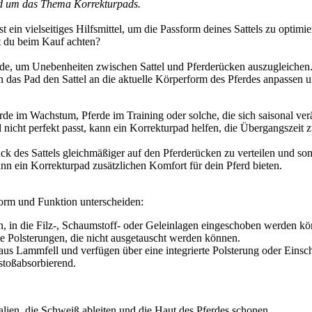
und um das Thema Korrekturpads.
 ist ein vielseitiges Hilfsmittel, um die Passform deines Sattels zu opt
t du beim Kauf achten?
wurde, um Unebenheiten zwischen Sattel und Pferderücken auszugleichen.
 das Pad den Sattel an die aktuelle Körperform des Pferdes anpassen 
de im Wachstum, Pferde im Training oder solche, die sich saisonal ve
nicht perfekt passt, kann ein Korrekturpad helfen, die Übergangszeit zu
k des Sattels gleichmäßiger auf den Pferderücken zu verteilen und so
nn ein Korrekturpad zusätzlichen Komfort für dein Pferd bieten.
Form und Funktion unterscheiden:
, in die Filz-, Schaumstoff- oder Geleinlagen eingeschoben werden kö
e Polsterungen, die nicht ausgetauscht werden können.
us Lammfell und verfügen über eine integrierte Polsterung oder Einsc
stoßabsorbierend.
lien, die Schweiß ableiten und die Haut des Pferdes schonen.