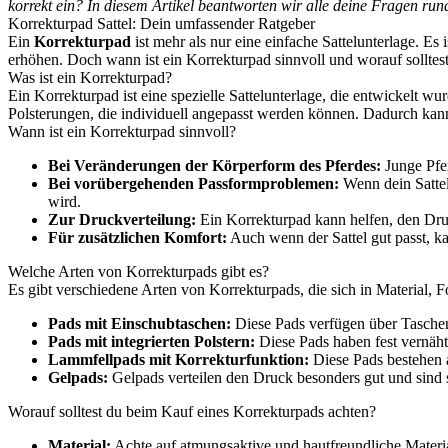
korrekt ein? In diesem Artikel beantworten wir alle deine Fragen r
Korrekturpad Sattel: Dein umfassender Ratgeber
Ein
Korrekturpad
ist mehr als nur eine einfache Sattelunterlage. Es
erhöhen. Doch wann ist ein Korrekturpad sinnvoll und worauf solltes
Was ist ein Korrekturpad?
Ein Korrekturpad ist eine spezielle Sattelunterlage, die entwickelt 
Polsterungen, die individuell angepasst werden können. Dadurch kann
Wann ist ein Korrekturpad sinnvoll?
Bei Veränderungen der Körperform des Pferdes:
Junge Pfer
Bei vorübergehenden Passformproblemen:
Wenn dein Sattel 
wird.
Zur Druckverteilung:
Ein Korrekturpad kann helfen, den Druc
Für zusätzlichen Komfort:
Auch wenn der Sattel gut passt, ka
Welche Arten von Korrekturpads gibt es?
Es gibt verschiedene Arten von Korrekturpads, die sich in Material, 
Pads mit Einschubtaschen:
Diese Pads verfügen über Taschen
Pads mit integrierten Polstern:
Diese Pads haben fest vernäht
Lammfellpads mit Korrekturfunktion:
Diese Pads bestehen a
Gelpads:
Gelpads verteilen den Druck besonders gut und sind 
Worauf solltest du beim Kauf eines Korrekturpads achten?
Material:
Achte auf atmungsaktive und hautfreundliche Materia