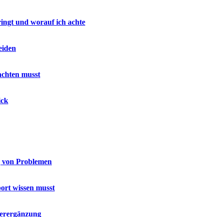
ringt und worauf ich achte
eiden
achten musst
ick
g von Problemen
port wissen musst
terergänzung