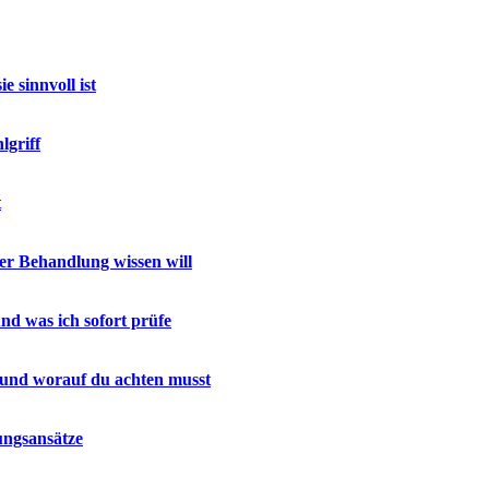
 sinnvoll ist
lgriff
t
r Behandlung wissen will
nd was ich sofort prüfe
 und worauf du achten musst
ungsansätze