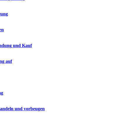
rung
en
endung und Kauf
ng auf
ng
handeln und vorbeugen