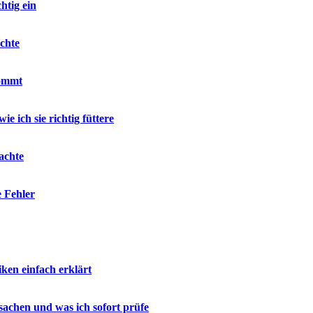
htig ein
chte
kommt
e ich sie richtig füttere
achte
e Fehler
en einfach erklärt
sachen und was ich sofort prüfe