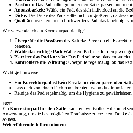
Passform:
Das Pad sollte gut unter den Sattel passen und nicht
Anpassbarkeit:
Wähle ein Pad, das sich individuell an die Bed
Dicke:
Die Dicke des Pads sollte nicht zu groß sein, da dies di
Qualität:
Investiere in ein hochwertiges Pad, das langlebig ist u
Wie verwende ich ein Korrekturpad richtig?
Überprüfe die Passform des Sattels:
Bevor du ein Korrekturpa
beheben.
Wähle das richtige Pad:
Wähle ein Pad, das für den jeweilige
Platziere das Pad korrekt:
Das Pad sollte so platziert werden,
Kontrolliere die Wirkung:
Überprüfe regelmäßig, ob das Pad s
Wichtige Hinweise
Ein Korrekturpad ist kein Ersatz für einen passenden Satte
Lass dich von einem Fachmann beraten, wenn du dir unsicher bis
Reinige das Pad regelmäßig, um die Hygiene zu gewährleisten.
Fazit
Ein
Korrekturpad für den Sattel
kann ein wertvolles Hilfsmittel se
Anwendung, um die bestmöglichen Ergebnisse zu erzielen. Denke daran
solltest.
Weiterführende Informationen: