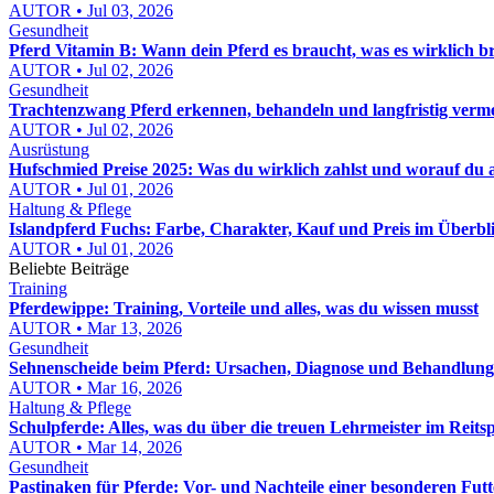
AUTOR • Jul 03, 2026
Gesundheit
Pferd Vitamin B: Wann dein Pferd es braucht, was es wirklich b
AUTOR • Jul 02, 2026
Gesundheit
Trachtenzwang Pferd erkennen, behandeln und langfristig verm
AUTOR • Jul 02, 2026
Ausrüstung
Hufschmied Preise 2025: Was du wirklich zahlst und worauf du 
AUTOR • Jul 01, 2026
Haltung & Pflege
Islandpferd Fuchs: Farbe, Charakter, Kauf und Preis im Überbl
AUTOR • Jul 01, 2026
Beliebte Beiträge
Training
Pferdewippe: Training, Vorteile und alles, was du wissen musst
AUTOR • Mar 13, 2026
Gesundheit
Sehnenscheide beim Pferd: Ursachen, Diagnose und Behandlun
AUTOR • Mar 16, 2026
Haltung & Pflege
Schulpferde: Alles, was du über die treuen Lehrmeister im Reits
AUTOR • Mar 14, 2026
Gesundheit
Pastinaken für Pferde: Vor- und Nachteile einer besonderen Fut