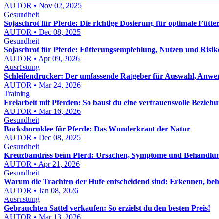
AUTOR • Nov 02, 2025
Gesundheit
Sojaschrot für Pferde: Die richtige Dosierung für optimale Fütte
AUTOR • Dec 08, 2025
Gesundheit
Sojaschrot für Pferde: Fütterungsempfehlung, Nutzen und Risik
AUTOR • Apr 09, 2026
Ausrüstung
Schleifendrucker: Der umfassende Ratgeber für Auswahl, Anw
AUTOR • Mar 24, 2026
Training
Freiarbeit mit Pferden: So baust du eine vertrauensvolle Beziehu
AUTOR • Mar 16, 2026
Gesundheit
Bockshornklee für Pferde: Das Wunderkraut der Natur
AUTOR • Dec 08, 2025
Gesundheit
Kreuzbandriss beim Pferd: Ursachen, Symptome und Behandlu
AUTOR • Apr 21, 2026
Gesundheit
Warum die Trachten der Hufe entscheidend sind: Erkennen, be
AUTOR • Jan 08, 2026
Ausrüstung
Gebrauchten Sattel verkaufen: So erzielst du den besten Preis!
AUTOR • Mar 13, 2026