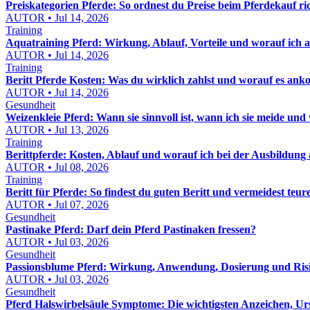
Preiskategorien Pferde: So ordnest du Preise beim Pferdekauf ric
AUTOR • Jul 14, 2026
Training
Aquatraining Pferd: Wirkung, Ablauf, Vorteile und worauf ich a
AUTOR • Jul 14, 2026
Training
Beritt Pferde Kosten: Was du wirklich zahlst und worauf es an
AUTOR • Jul 14, 2026
Gesundheit
Weizenkleie Pferd: Wann sie sinnvoll ist, wann ich sie meide und wi
AUTOR • Jul 13, 2026
Training
Berittpferde: Kosten, Ablauf und worauf ich bei der Ausbildung 
AUTOR • Jul 08, 2026
Training
Beritt für Pferde: So findest du guten Beritt und vermeidest teur
AUTOR • Jul 07, 2026
Gesundheit
Pastinake Pferd: Darf dein Pferd Pastinaken fressen?
AUTOR • Jul 03, 2026
Gesundheit
Passionsblume Pferd: Wirkung, Anwendung, Dosierung und Risik
AUTOR • Jul 03, 2026
Gesundheit
Pferd Halswirbelsäule Symptome: Die wichtigsten Anzeichen, Ur